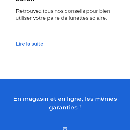
b
r
Retrouvez tous nos conseils pour bien
i
utiliser votre paire de lunettes solaire.
l
l
a
n
Lire la suite
t
.
É
q
u
i
p
é
e
d
En magasin et en ligne, les mêmes
e
garanties !
v
e
r
r