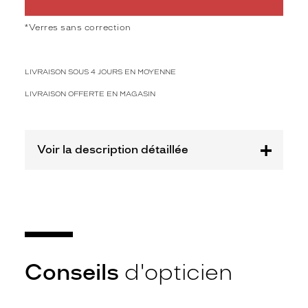
t
u
*Verres sans correction
n
e
f
LIVRAISON SOUS 4 JOURS EN MOYENNE
o
r
LIVRAISON OFFERTE EN MAGASIN
m
e
r
e
Voir la description détaillée
c
t
a
n
g
u
l
a
Conseils
d'opticien
i
r
e