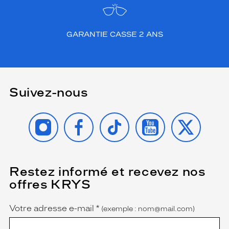
r
e
n
GARANTIE CASSE 2 ANS
c
e
G
u
e
Suivez-nous
s
s
a
INSTAGRAM
FACEBOOK
TIKTOK
YOUTUBE
X
s
s
u
r
e
Restez informé et recevez nos
(Ce
u
champ
offres KRYS
n
est
Name
obligatoire)
e
p
Votre adresse e-mail
*
(exemple : nom@mail.com)
r
o