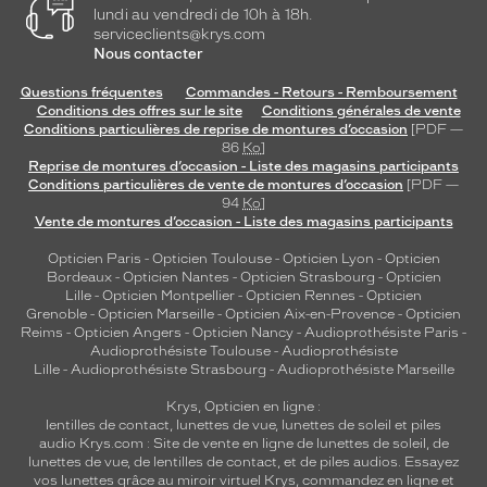
s
lundi au vendredi de 10h à 18h.
t
serviceclients@krys.com
u
Nous contacter
n
e
Questions fréquentes
Commandes - Retours - Remboursement
Conditions des offres sur le site
Conditions générales de vente
p
Conditions particulières de reprise de montures d’occasion
[PDF —
i
86
Ko
]
è
Reprise de montures d’occasion - Liste des magasins participants
c
Conditions particulières de vente de montures d’occasion
[PDF —
e
94
Ko
]
p
Vente de montures d’occasion - Liste des magasins participants
o
Opticien Paris
-
Opticien Toulouse
-
Opticien Lyon
-
Opticien
l
Bordeaux
-
Opticien Nantes
-
Opticien Strasbourg
-
Opticien
y
Lille
-
Opticien Montpellier
-
Opticien Rennes
-
Opticien
v
Grenoble
-
Opticien Marseille
-
Opticien Aix-en-Provence
-
Opticien
a
Reims
-
Opticien Angers
-
Opticien Nancy
-
Audioprothésiste Paris
-
Audioprothésiste Toulouse
-
Audioprothésiste
l
Lille
-
Audioprothésiste Strasbourg
-
Audioprothésiste Marseille
e
n
Krys, Opticien en ligne :
t
lentilles de contact
,
lunettes de vue
,
lunettes de soleil
et
piles
e
audio
Krys.com : Site de vente en ligne de lunettes de soleil, de
,
lunettes de vue, de
lentilles de contact
, et de piles audios. Essayez
vos lunettes grâce au miroir virtuel Krys, commandez en ligne et
i