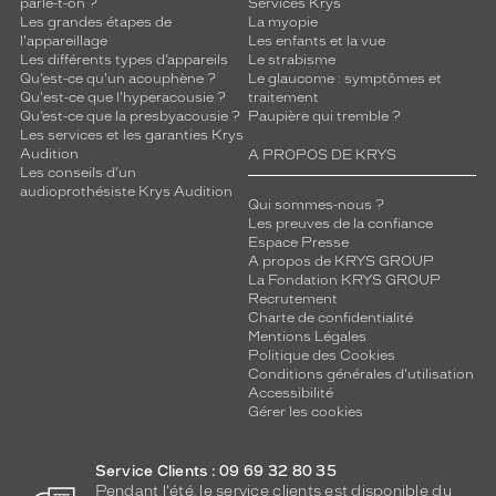
parle-t-on ?
Services Krys
c
Les grandes étapes de
La myopie
o
l'appareillage
Les enfants et la vue
n
Les différents types d’appareils
Le strabisme
Qu’est-ce qu'un acouphène ?
Le glaucome : symptômes et
t
Qu'est-ce que l'hyperacousie ?
traitement
e
Qu’est-ce que la presbyacousie ?
Paupière qui tremble ?
m
Les services et les garanties Krys
p
Audition
A PROPOS DE KRYS
o
Les conseils d'un
r
audioprothésiste Krys Audition
Qui sommes-nous ?
a
Les preuves de la confiance
i
Espace Presse
n
A propos de KRYS GROUP
.
La Fondation KRYS GROUP
Recrutement
C
Charte de confidentialité
e
Mentions Légales
m
Politique des Cookies
o
Conditions générales d'utilisation
d
Accessibilité
è
Gérer les cookies
l
e
Service Clients : 09 69 32 80 35
e
Pendant l'été, le service clients est disponible du