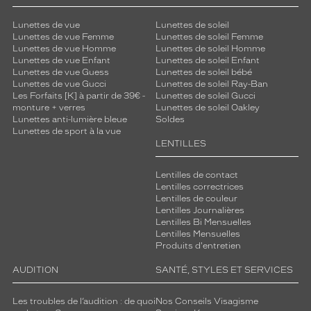
f
f
Lunettes de vue
Lunettes de soleil
i
Lunettes de vue Femme
Lunettes de soleil Femme
r
Lunettes de vue Homme
Lunettes de soleil Homme
m
Lunettes de vue Enfant
Lunettes de soleil Enfant
a
Lunettes de vue Guess
Lunettes de soleil bébé
n
Lunettes de vue Gucci
Lunettes de soleil Ray-Ban
Les Forfaits [K] à partir de 39€ -
Lunettes de soleil Gucci
t
monture + verres
Lunettes de soleil Oakley
u
Lunettes anti-lumière bleue
Soldes
n
Lunettes de sport à la vue
s
LENTILLES
t
y
Lentilles de contact
l
Lentilles correctrices
e
Lentilles de couleur
u
Lentilles Journalières
r
Lentilles Bi Mensuelles
Lentilles Mensuelles
b
Produits d'entretien
a
i
AUDITION
SANTÉ, STYLES ET SERVICES
n
e
Les troubles de l’audition : de quoi
Nos Conseils Visagisme
t