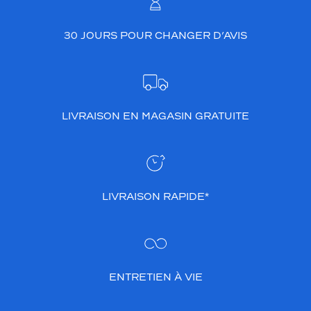
e
s
g
30 JOURS POUR CHANGER D’AVIS
r
i
s
d
é
g
LIVRAISON EN MAGASIN GRATUITE
r
a
d
é
,
LIVRAISON RAPIDE*
c
e
t
t
e
r
ENTRETIEN À VIE
é
f
é