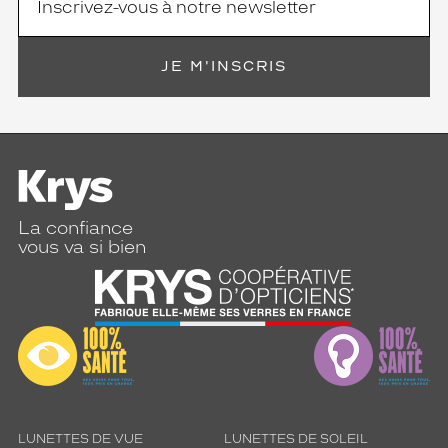
t
e
c
JE M'INSCRIS
t
i
o
n
e
f
f
i
La confiance
c
vous va si bien
a
c
e
t
o
u
t
e
n
a
LUNETTES DE VUE
LUNETTES DE SOLEIL