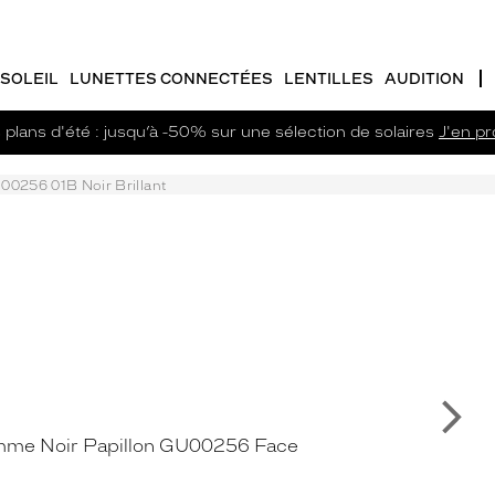
SOLEIL
LUNETTES CONNECTÉES
LENTILLES
AUDITION
plans d'été : jusqu’à -50% sur une sélection de solaires
J'en pro
00256 01B Noir Brillant
Su