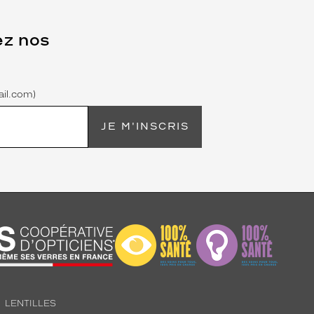
ez nos
il.com)
JE M'INSCRIS
LENTILLES