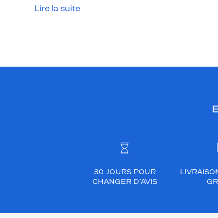
n
Lire la suite
i
n
j
e
c
t
é
n
E
o
i
r
b
r
i
30 JOURS POUR
LIVRAISO
l
CHANGER D’AVIS
GR
l
a
n