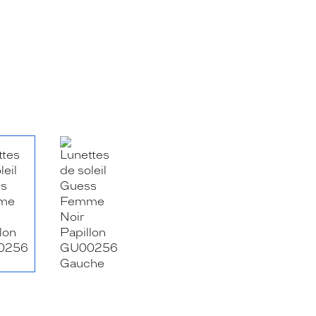
RE_FACEBOOK_TITLE
.SHARE_TWITTER_TITLE