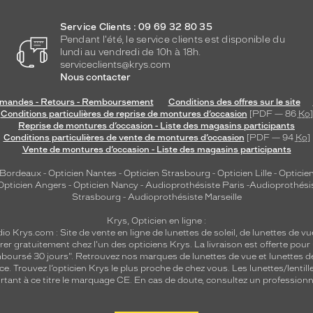
Service Clients : 09 69 32 80 35
Pendant l'été, le service clients est disponible du
lundi au vendredi de 10h à 18h.
serviceclients@krys.com
Nous contacter
andes - Retours - Remboursement
Conditions des offres sur le site
Conditions particulières de reprise de montures d’occasion
[PDF — 86
Ko
]
Reprise de montures d’occasion - Liste des magasins participants
Conditions particulières de vente de montures d’occasion
[PDF — 94
Ko
]
Vente de montures d’occasion - Liste des magasins participants
 Bordeaux
-
Opticien Nantes
-
Opticien Strasbourg
-
Opticien Lille
-
Opticien
Opticien Angers
-
Opticien Nancy
-
Audioprothésiste Paris
-
Audioprothési
Strasbourg
-
Audioprothésiste Marseille
Krys, Opticien en ligne :
dio
Krys.com : Site de vente en ligne de lunettes de soleil, de lunettes de vu
rer gratuitement chez l'un des opticiens Krys. La livraison est offerte pour
emboursé 30 jours". Retrouvez nos marques de lunettes de vue et
lunettes d
nce.
Trouvez l’opticien Krys le plus proche de chez vous
. Les lunettes/lenti
tant à ce titre le marquage CE. En cas de doute, consultez un professionne