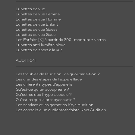
d
Lunettes de vue
é
Lunettes de vue Femme
Lunettes de vue Homme
g
Lunettes de vue Enfant
r
Lunettes de vue Guess
Lunettes de vue Gucci
a
Les Forfaits [K] à partir de 39€ - monture + verres
d
Lunettes anti-lumière bleue
é
Lunettes de sport à la vue
,
AUDITION
c
e
Les troubles de l’audition : de quoi parle-t-on ?
t
Les grandes étapes de l'appareillage
Les différents types d’appareils
t
Qu’est-ce qu'un acouphène ?
e
Qu'est-ce que l'hyperacousie ?
Qu’est-ce que la presbyacousie ?
r
Les services et les garanties Krys Audition
é
Les conseils d'un audioprothésiste Krys Audition
f
é
r