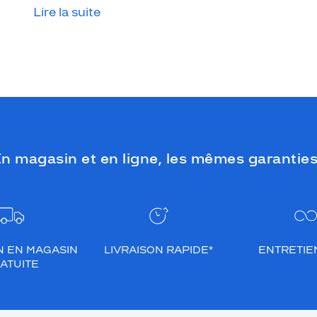
Lire la suite
que le temps est couvert, il est donc
impératif de les protéger en ville, à la
mer, à la montagne, lors de toutes les
activités en extérieur.
n magasin et en ligne, les mêmes garanties
N EN MAGASIN
LIVRAISON RAPIDE*
ENTRETIEN
ATUITE