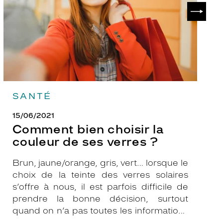
de
?
SUIVAN
ses
verres
?
SANTÉ
15/06/2021
Comment bien choisir la
couleur de ses verres ?
Brun, jaune/orange, gris, vert… lorsque le
choix de la teinte des verres solaires
s’offre à nous, il est parfois difficile de
prendre la bonne décision, surtout
quand on n’a pas toutes les informations
nécessaires. Les opticiens Krys sont là