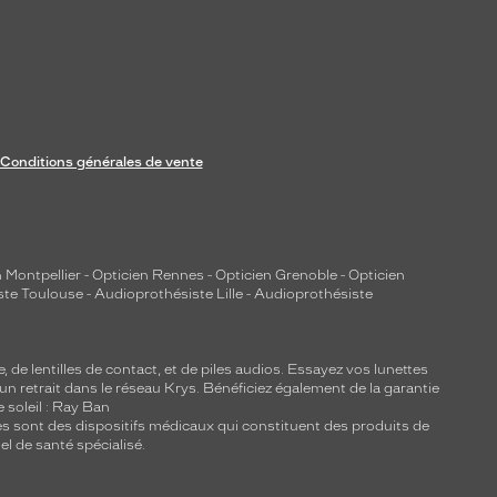
Conditions générales de vente
 Montpellier
-
Opticien Rennes
-
Opticien Grenoble
-
Opticien
ste Toulouse
-
Audioprothésiste Lille
-
Audioprothésiste
e, de
lentilles de contact
, et de piles audios. Essayez vos lunettes
 un retrait dans le réseau Krys. Bénéficiez également de la garantie
e soleil : Ray Ban
lles sont des dispositifs médicaux qui constituent des produits de
l de santé spécialisé.