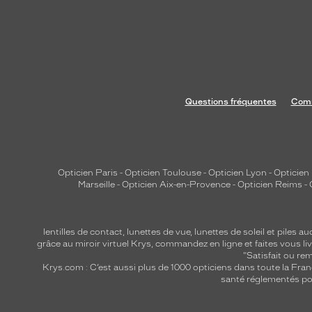
e
n
c
e
G
u
Questions fréquentes
Comm
e
s
s
a
s
Opticien Paris
-
Opticien Toulouse
-
Opticien Lyon
-
Opticien
Marseille
-
Opticien Aix-en-Provence
-
Opticien Reims
-
s
u
r
lentilles de contact
,
lunettes de vue
,
lunettes de soleil
et
piles au
e
grâce au miroir virtuel Krys, commandez en ligne et faites vous liv
u
"Satisfait ou r
Krys.com : C’est aussi plus de 1000 opticiens dans toute la Fra
n
santé réglementés por
e
p