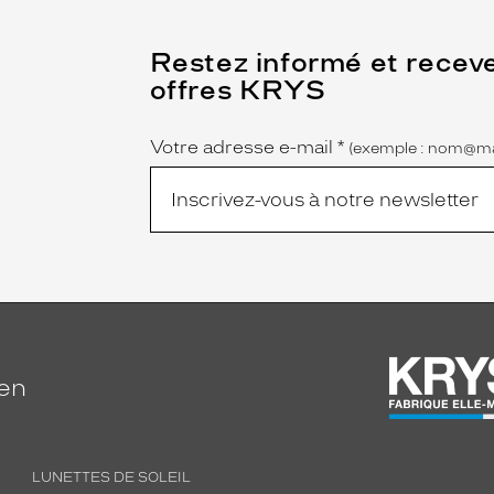
(Ce
Restez informé et recev
champ
offres KRYS
est
Name
obligatoire)
Votre adresse e-mail
*
(exemple : nom@ma
ien
LUNETTES DE SOLEIL