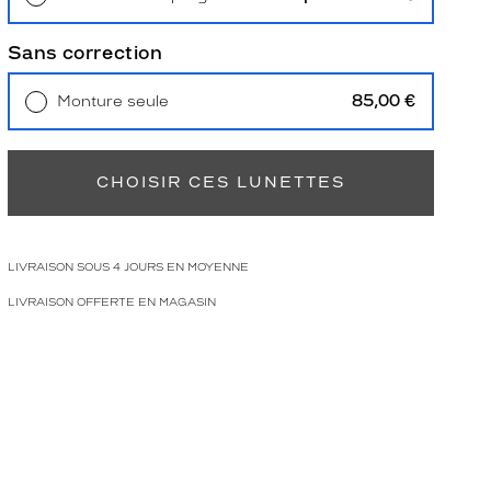
Retrait en magasin
Offert
Sans correction
85,00 €
Monture seule
Livraison à domicile
5,90 €
Retrait en magasin
Offert
CHOISIR CES LUNETTES
LIVRAISON SOUS 4 JOURS EN MOYENNE
LIVRAISON OFFERTE EN MAGASIN