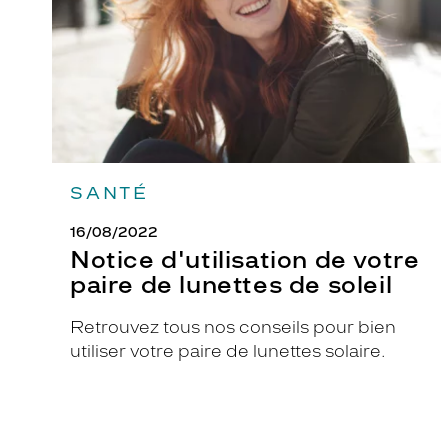
de
lunettes
l
de
l
soleil
o
n
n
a
n
t
SANTÉ
e
16/08/2022
i
Notice d'utilisation de votre
c
paire de lunettes de soleil
o
n
Retrouvez tous nos conseils pour bien
i
utiliser votre paire de lunettes solaire.
q
u
e
e