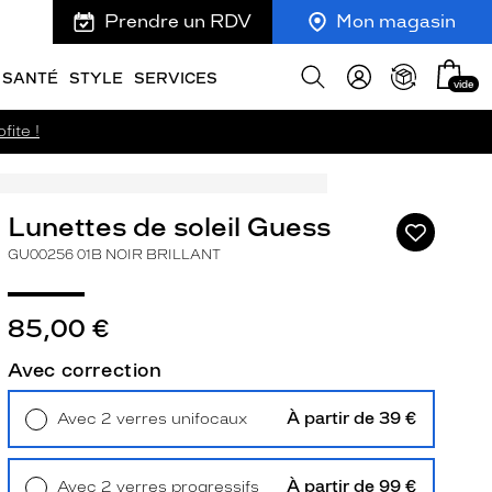
Prendre un RDV
Mon magasin
Mon
Afficher
SANTÉ
STYLE
SERVICES
vide
panie
la
recherche
fite !
Lunettes de soleil Guess
Ajouter
à
GU00256 01B NOIR BRILLANT
ma
liste
d’envies
85,00 €
Avec correction
ivant
À partir de 39 €
Avec 2 verres unifocaux
Retrait en magasin
Offert
À partir de 99 €
Avec 2 verres progressifs