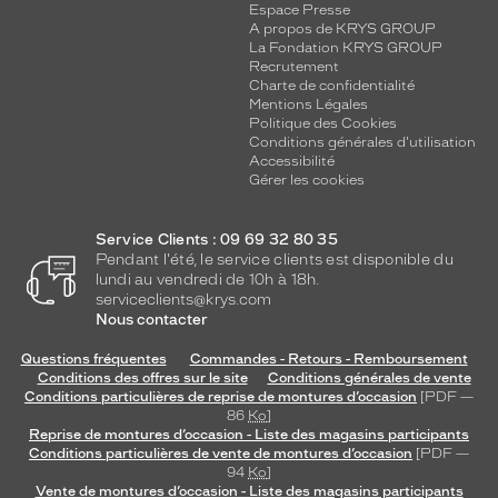
Espace Presse
A propos de KRYS GROUP
La Fondation KRYS GROUP
Recrutement
Charte de confidentialité
Mentions Légales
Politique des Cookies
Conditions générales d'utilisation
Accessibilité
Gérer les cookies
Service Clients : 09 69 32 80 35
Pendant l'été, le service clients est disponible du
lundi au vendredi de 10h à 18h.
serviceclients@krys.com
Nous contacter
Questions fréquentes
Commandes - Retours - Remboursement
Conditions des offres sur le site
Conditions générales de vente
Conditions particulières de reprise de montures d’occasion
[PDF —
86
Ko
]
Reprise de montures d’occasion - Liste des magasins participants
Conditions particulières de vente de montures d’occasion
[PDF —
94
Ko
]
Vente de montures d’occasion - Liste des magasins participants