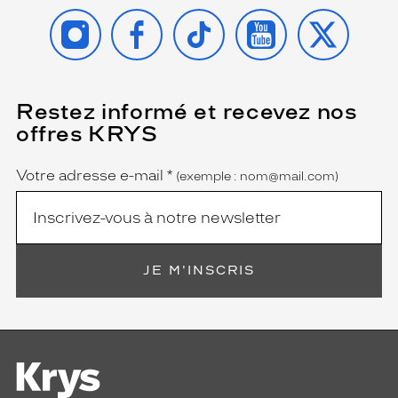
INSTAGRAM
FACEBOOK
TIKTOK
YOUTUBE
X
Restez informé et recevez nos
(Ce
champ
offres KRYS
est
Name
obligatoire)
Votre adresse e-mail
*
(exemple : nom@mail.com)
JE M'INSCRIS