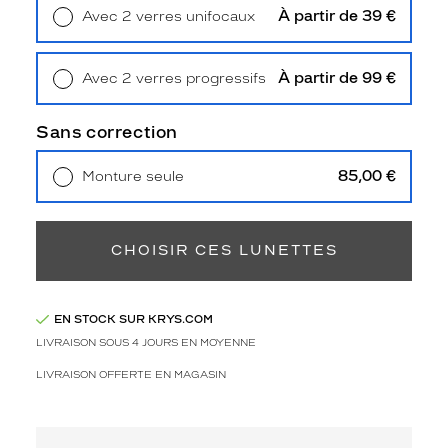
Polarisant
À partir de 39 €
Avec 2 verres unifocaux
Retrait en magasin
Offert
Non
Type
À partir de 99 €
Avec 2 verres progressifs
de
Retrait en magasin
Offert
verres
compatibles
Sans correction
Progressifs
85,00 €
Monture seule
Unifocaux
Livraison à domicile
5,90 €
Type
Retrait en magasin
Offert
de
montage
CHOISIR CES LUNETTES
Cerclé
Taille
EN STOCK SUR KRYS.COM
de
LIVRAISON SOUS 4 JOURS EN MOYENNE
monture
LIVRAISON OFFERTE EN MAGASIN
L
Matière
Plastique