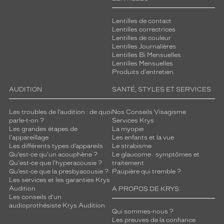
Lentilles de contact
Lentilles correctrices
Lentilles de couleur
Lentilles Journalières
Lentilles Bi Mensuelles
Lentilles Mensuelles
Produits d'entretien
AUDITION
SANTÉ, STYLES ET SERVICES
Les troubles de l’audition : de quoi
Nos Conseils Visagisme
parle-t-on ?
Services Krys
Les grandes étapes de
La myopie
l'appareillage
Les enfants et la vue
Les différents types d’appareils
Le strabisme
Qu’est-ce qu'un acouphène ?
Le glaucome : symptômes et
Qu'est-ce que l'hyperacousie ?
traitement
Qu’est-ce que la presbyacousie ?
Paupière qui tremble ?
Les services et les garanties Krys
Audition
A PROPOS DE KRYS
Les conseils d'un
audioprothésiste Krys Audition
Qui sommes-nous ?
Les preuves de la confiance