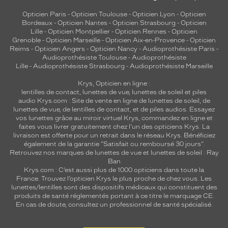
Opticien Paris
-
Opticien Toulouse
-
Opticien Lyon
-
Opticien
Bordeaux
-
Opticien Nantes
-
Opticien Strasbourg
-
Opticien
Lille
-
Opticien Montpellier
-
Opticien Rennes
-
Opticien
Grenoble
-
Opticien Marseille
-
Opticien Aix-en-Provence
-
Opticien
Reims
-
Opticien Angers
-
Opticien Nancy
-
Audioprothésiste Paris
-
Audioprothésiste Toulouse
-
Audioprothésiste
Lille
-
Audioprothésiste Strasbourg
-
Audioprothésiste Marseille
Krys, Opticien en ligne :
lentilles de contact
,
lunettes de vue
,
lunettes de soleil
et
piles
audio
Krys.com : Site de vente en ligne de lunettes de soleil, de
lunettes de vue, de
lentilles de contact
, et de piles audios. Essayez
vos lunettes grâce au miroir virtuel Krys, commandez en ligne et
faites vous livrer gratuitement chez l'un des opticiens Krys. La
livraison est offerte pour un retrait dans le réseau Krys. Bénéficiez
également de la garantie "Satisfait ou remboursé 30 jours".
Retrouvez nos marques de lunettes de vue et
lunettes de soleil : Ray
Ban
Krys.com : C’est aussi plus de 1000 opticiens dans toute la
France.
Trouvez l’opticien Krys le plus proche de chez vous
. Les
lunettes/lentilles sont des dispositifs médicaux qui constituent des
produits de santé réglementés portant à ce titre le marquage CE.
En cas de doute, consultez un professionnel de santé spécialisé.