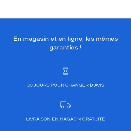
n
a
t
u
r
e
q
En magasin et en ligne, les mêmes
u
garanties !
i
n
o
u
s
e
n
30 JOURS POUR CHANGER D’AVIS
t
o
u
r
e
e
LIVRAISON EN MAGASIN GRATUITE
t
à