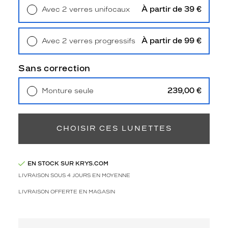
l
À partir de 39 €
Avec 2 verres unifocaux
e
Retrait en magasin
Offert
i
l
À partir de 99 €
Avec 2 verres progressifs
I
Retrait en magasin
Offert
s
a
Sans correction
b
e
239,00 €
Monture seule
l
Livraison à domicile
5,90 €
M
Retrait en magasin
Offert
a
r
CHOISIR CES LUNETTES
a
n
t
EN STOCK SUR KRYS.COM
.
LIVRAISON SOUS 4 JOURS EN MOYENNE
D
é
LIVRAISON OFFERTE EN MAGASIN
c
o
u