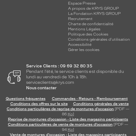
u
Espace Presse
t
A propos de KRYS GROUP
e
La Fondation KRYS GROUP
Recrutement
n
Charte de confidentialité
t
Mentions Légales
u
Politique des Cookies
n
Conditions générales d'utilisation
e
Accessibilité
p
Gérer les cookies
r
o
Service Clients : 09 69 32 80 35
f
Pendant l'été, le service clients est disponible du
o
lundi au vendredi de 10h à 18h.
n
serviceclients@krys.com
d
Nous contacter
e
u
Questions fréquentes
Commandes - Retours - Remboursement
Conditions des offres sur le site
Conditions générales de vente
r
Conditions particulières de reprise de montures d’occasion
[PDF —
à
86
Ko
]
v
Reprise de montures d’occasion - Liste des magasins participants
o
Conditions particulières de vente de montures d’occasion
[PDF —
t
94
Ko
]
r
Vente de montures d’occasion - Liste des magasins participants