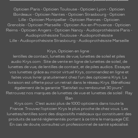
e
Opticien Paris
-
Opticien Toulouse
-
Opticien Lyon
-
Opticien
r
Bordeaux
-
Opticien Nantes
-
Opticien Strasbourg
-
Opticien
e
Lille
-
Opticien Montpellier
-
Opticien Rennes
-
Opticien
g
Grenoble
-
Opticien Marseille
-
Opticien Aix-en-Provence
-
Opticien
a
Reims
-
Opticien Angers
-
Opticien Nancy
-
Audioprothésiste Paris
-
Audioprothésiste Toulouse
-
Audioprothésiste
r
Lille
-
Audioprothésiste Strasbourg
-
Audioprothésiste Marseille
d
.
Krys, Opticien en ligne :
O
lentilles de contact
,
lunettes de vue
,
lunettes de soleil
et
piles
s
audio
Krys.com : Site de vente en ligne de lunettes de soleil, de
e
lunettes de vue, de
lentilles de contact
, et de piles audios. Essayez
vos lunettes grâce au miroir virtuel Krys, commandez en ligne et
z
faites vous livrer gratuitement chez l'un des opticiens Krys. La
u
livraison est offerte pour un retrait dans le réseau Krys. Bénéficiez
n
également de la garantie "Satisfait ou remboursé 30 jours".
e
Retrouvez nos marques de lunettes de vue et
lunettes de soleil : Ray
a
Ban
l
Krys.com : C’est aussi plus de 1000 opticiens dans toute la
France.
Trouvez l’opticien Krys le plus proche de chez vous
. Les
l
lunettes/lentilles sont des dispositifs médicaux qui constituent des
u
produits de santé réglementés portant à ce titre le marquage CE.
r
En cas de doute, consultez un professionnel de santé spécialisé.
e
é