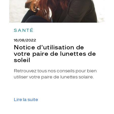
c
r
i
s
t
a
SANTÉ
l
,
16/08/2022
t
Notice d'utilisation de
e
votre paire de lunettes de
l
soleil
u
n
r
Retrouvez tous nos conseils pour bien
a
utiliser votre paire de lunettes solaire.
p
p
e
l
Lire la suite
à
l
a