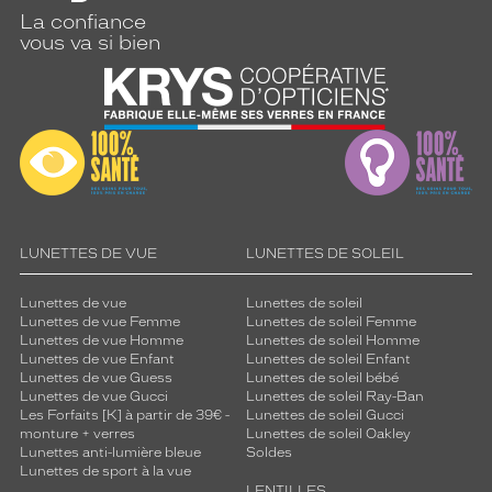
i
La confiance
e
vous va si bien
u
x
e
t
c
o
n
f
i
a
LUNETTES DE VUE
LUNETTES DE SOLEIL
n
c
Lunettes de vue
Lunettes de soleil
e
Lunettes de vue Femme
Lunettes de soleil Femme
,
Lunettes de vue Homme
Lunettes de soleil Homme
t
Lunettes de vue Enfant
Lunettes de soleil Enfant
a
Lunettes de vue Guess
Lunettes de soleil bébé
n
Lunettes de vue Gucci
Lunettes de soleil Ray-Ban
Les Forfaits [K] à partir de 39€ -
Lunettes de soleil Gucci
d
monture + verres
Lunettes de soleil Oakley
i
Lunettes anti-lumière bleue
Soldes
s
Lunettes de sport à la vue
q
LENTILLES