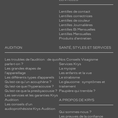
u
e
Lentilles de contact
l
Lentilles correctrices
e
Lentilles de couleur
s
Lentilles Journalières
v
Lentilles Bi Mensuelles
Lentilles Mensuelles
e
Produits d'entretien
r
r
AUDITION
SANTÉ, STYLES ET SERVICES
e
s
Les troubles de l’audition : de quoi
Nos Conseils Visagisme
m
parle-t-on ?
Services Krys
a
Les grandes étapes de
La myopie
r
l'appareillage
Les enfants et la vue
r
Les différents types d’appareils
Le strabisme
Qu’est-ce qu'un acouphène ?
Le glaucome : symptômes et
o
Qu'est-ce que l'hyperacousie ?
traitement
n
Qu’est-ce que la presbyacousie ?
Paupière qui tremble ?
s
Les services et les garanties Krys
r
Audition
A PROPOS DE KRYS
a
Les conseils d'un
j
audioprothésiste Krys Audition
Qui sommes-nous ?
o
Les preuves de la confiance