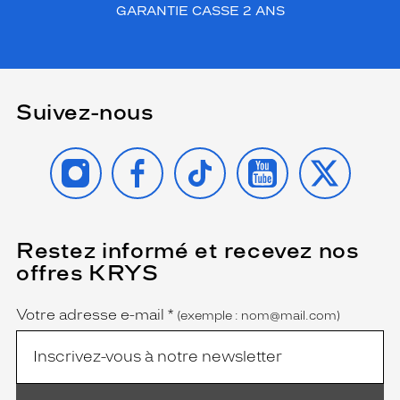
GARANTIE CASSE 2 ANS
Suivez-nous
INSTAGRAM
FACEBOOK
TIKTOK
YOUTUBE
X
Restez informé et recevez nos
(Ce
champ
offres KRYS
est
Name
obligatoire)
Votre adresse e-mail
*
(exemple : nom@mail.com)