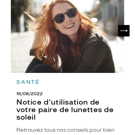
d'utilisation
de
votre
paire
de
SUIV
lunettes
de
soleil
SANTÉ
16/08/2022
Notice d'utilisation de
votre paire de lunettes de
soleil
Retrouvez tous nos conseils pour bien