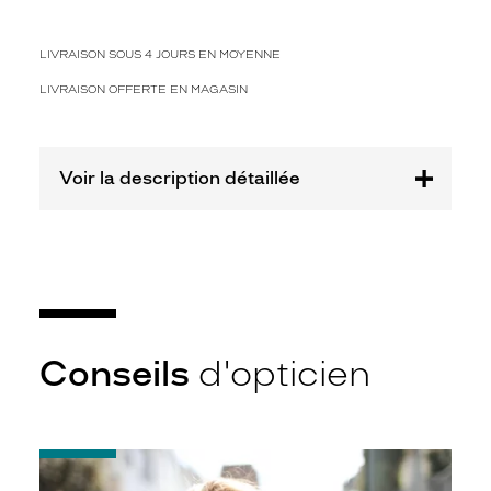
3
Polarisant
LIVRAISON SOUS 4 JOURS EN MOYENNE
Non
LIVRAISON OFFERTE EN MAGASIN
Type
de
montage
Voir la description détaillée
Percé
Taille
de
monture
XL
Matière
Plastique
Conseils
d'opticien
Fournisseur
Julbo
Marque
-
Julbo
Notice