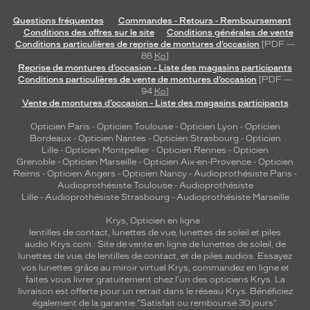
Questions fréquentes
Commandes - Retours - Remboursement
Conditions des offres sur le site
Conditions générales de vente
Conditions particulières de reprise de montures d’occasion
[PDF —
86
Ko
]
Reprise de montures d’occasion - Liste des magasins participants
Conditions particulières de vente de montures d’occasion
[PDF —
94
Ko
]
Vente de montures d’occasion - Liste des magasins participants
Opticien Paris
-
Opticien Toulouse
-
Opticien Lyon
-
Opticien
Bordeaux
-
Opticien Nantes
-
Opticien Strasbourg
-
Opticien
Lille
-
Opticien Montpellier
-
Opticien Rennes
-
Opticien
Grenoble
-
Opticien Marseille
-
Opticien Aix-en-Provence
-
Opticien
Reims
-
Opticien Angers
-
Opticien Nancy
-
Audioprothésiste Paris
-
Audioprothésiste Toulouse
-
Audioprothésiste
Lille
-
Audioprothésiste Strasbourg
-
Audioprothésiste Marseille
Krys, Opticien en ligne :
lentilles de contact
,
lunettes de vue
,
lunettes de soleil
et
piles
audio
Krys.com : Site de vente en ligne de lunettes de soleil, de
lunettes de vue, de
lentilles de contact
, et de piles audios. Essayez
vos lunettes grâce au miroir virtuel Krys, commandez en ligne et
faites vous livrer gratuitement chez l'un des opticiens Krys. La
livraison est offerte pour un retrait dans le réseau Krys. Bénéficiez
également de la garantie "Satisfait ou remboursé 30 jours".