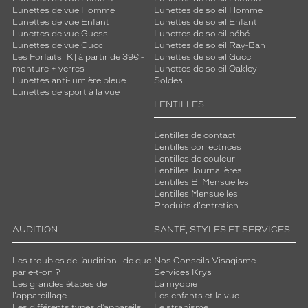
Lunettes de vue Homme
Lunettes de soleil Homme
Lunettes de vue Enfant
Lunettes de soleil Enfant
Lunettes de vue Guess
Lunettes de soleil bébé
Lunettes de vue Gucci
Lunettes de soleil Ray-Ban
Les Forfaits [K] à partir de 39€ -
Lunettes de soleil Gucci
monture + verres
Lunettes de soleil Oakley
Lunettes anti-lumière bleue
Soldes
Lunettes de sport à la vue
LENTILLES
Lentilles de contact
Lentilles correctrices
Lentilles de couleur
Lentilles Journalières
Lentilles Bi Mensuelles
Lentilles Mensuelles
Produits d'entretien
AUDITION
SANTÉ, STYLES ET SERVICES
Les troubles de l’audition : de quoi
Nos Conseils Visagisme
parle-t-on ?
Services Krys
Les grandes étapes de
La myopie
l'appareillage
Les enfants et la vue
Les différents types d’appareils
Le strabisme