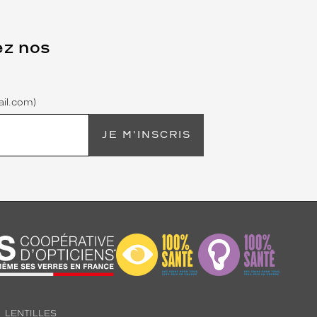
ez nos
il.com)
JE M'INSCRIS
LENTILLES