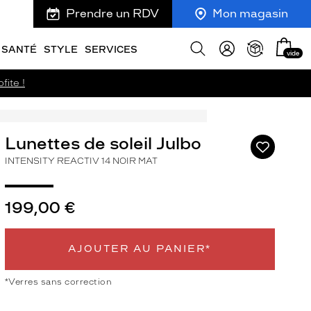
Prendre un RDV
Mon magasin
Mon
Afficher
SANTÉ
STYLE
SERVICES
vide
panie
la
recherche
fite !
Lunettes de soleil Julbo
Ajouter
à
INTENSITY REACTIV 14 NOIR MAT
ma
liste
d’envies
199,00 €
AJOUTER AU PANIER*
ivant
*Verres sans correction