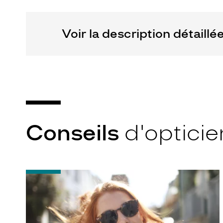
Marque
Julbo
Voir la description détaillé
Conseils
d'opticie
-
Notice
d'utilisation
de
votre
paire