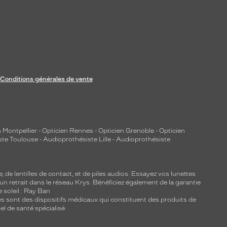
Conditions générales de vente
 Montpellier
-
Opticien Rennes
-
Opticien Grenoble
-
Opticien
ste Toulouse
-
Audioprothésiste Lille
-
Audioprothésiste
e, de
lentilles de contact
, et de piles audios. Essayez vos lunettes
 un retrait dans le réseau Krys. Bénéficiez également de la garantie
e soleil : Ray Ban
lles sont des dispositifs médicaux qui constituent des produits de
l de santé spécialisé.