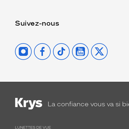
Suivez-nous
INSTAGRAM
FACEBOOK
TIKTOK
YOUTUBE
X
La confiance
vous va si b
LUNETTES DE VUE