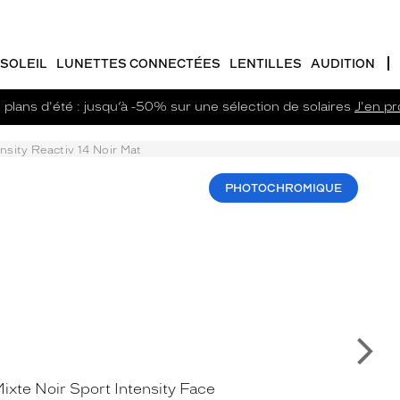
SOLEIL
LUNETTES CONNECTÉES
LENTILLES
AUDITION
plans d'été : jusqu’à -50% sur une sélection de solaires
J'en pro
nsity Reactiv 14 Noir Mat
PHOTOCHROMIQUE
Su