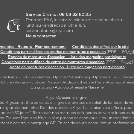
Service Clients : 09 69 32 80 35
Pendant l'été, le service clients est disponible du
lundi au vendredi de 10h à 18h.
serviceclients@krys.com
Nous contacter
andes - Retours - Remboursement
Conditions des offres sur le site
Conditions particulières de reprise de montures d’occasion
[PDF — 86
Ko
]
Reprise de montures d’occasion - Liste des magasins participants
Conditions particulières de vente de montures d’occasion
[PDF — 94
Ko
]
Vente de montures d’occasion - Liste des magasins participants
 Bordeaux
-
Opticien Nantes
-
Opticien Strasbourg
-
Opticien Lille
-
Opticien
Opticien Angers
-
Opticien Nancy
-
Audioprothésiste Paris
-
Audioprothési
Strasbourg
-
Audioprothésiste Marseille
Krys, Opticien en ligne :
dio
Krys.com : Site de vente en ligne de lunettes de soleil, de lunettes de vu
rer gratuitement chez l'un des opticiens Krys. La livraison est offerte pour
emboursé 30 jours". Retrouvez nos marques de lunettes de vue et
lunettes d
nce.
Trouvez l’opticien Krys le plus proche de chez vous
. Les lunettes/lenti
tant à ce titre le marquage CE. En cas de doute, consultez un professionne