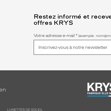
(Ce
Restez informé et recev
champ
offres KRYS
est
Name
obligatoire)
Votre adresse e-mail
*
(exemple : nom@ma
ien
LUNETTES DE SOLEIL