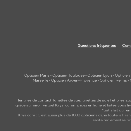
Questions fréquentes
Comm
Opticien Paris
-
Opticien Toulouse
-
Opticien Lyon
-
Opticien
Marseille
-
Opticien Aix-en-Provence
-
Opticien Reims
-
lentilles de contact
,
lunettes de vue
,
lunettes de soleil
et
piles au
grâce au miroir virtuel Krys, commandez en ligne et faites vous liv
"Satisfait ou r
Krys.com : C’est aussi plus de 1000 opticiens dans toute la Fra
santé réglementés por