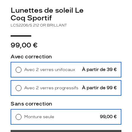
C
Lunettes de soleil Le
o
q
Coq Sportif
S
LCS2206/S 212 OR BRILLANT
p
o
r
99,00 €
t
i
f
Avec correction
o
r
À partir de 39 €
Avec 2 verres unifocaux
b
Retrait en magasin
Offert
r
i
À partir de 99 €
Avec 2 verres progressifs
l
Retrait en magasin
Offert
l
a
Sans correction
n
t
99,00 €
Monture seule
e
Livraison à domicile
5,90 €
n
Retrait en magasin
Offert