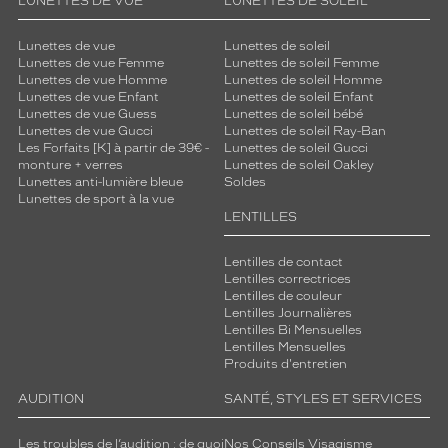
LUNETTES DE VUE
LUNETTES DE SOLEIL
Matière
Métal
Lunettes de vue
Lunettes de soleil
Lunettes de vue Femme
Lunettes de soleil Femme
Fournisseur
Lunettes de vue Homme
Lunettes de soleil Homme
Lunettes de vue Enfant
Lunettes de soleil Enfant
Codir
Lunettes de vue Guess
Lunettes de soleil bébé
Marque
Lunettes de vue Gucci
Lunettes de soleil Ray-Ban
Le
Les Forfaits [K] à partir de 39€ -
Lunettes de soleil Gucci
Coq
monture + verres
Lunettes de soleil Oakley
Lunettes anti-lumière bleue
Soldes
Sportif
Lunettes de sport à la vue
LENTILLES
Lentilles de contact
Lentilles correctrices
Lentilles de couleur
Lentilles Journalières
Lentilles Bi Mensuelles
Lentilles Mensuelles
Produits d'entretien
AUDITION
SANTÉ, STYLES ET SERVICES
Les troubles de l’audition : de quoi
Nos Conseils Visagisme