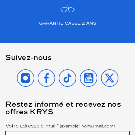
la
monture
Aviateur
GARANTIE CASSE 2 ANS
Couleur
de
la
monture
212
Suivez-nous
Or
Brillant
INSTAGRAM
FACEBOOK
TIKTOK
YOUTUBE
X
Couleur
du
verre
G15
Restez informé et recevez nos
(Ce
Indice
champ
de
offres KRYS
est
Name
protection
obligatoire)
Votre adresse e-mail
*
(exemple : nom@mail.com)
3
Polarisant