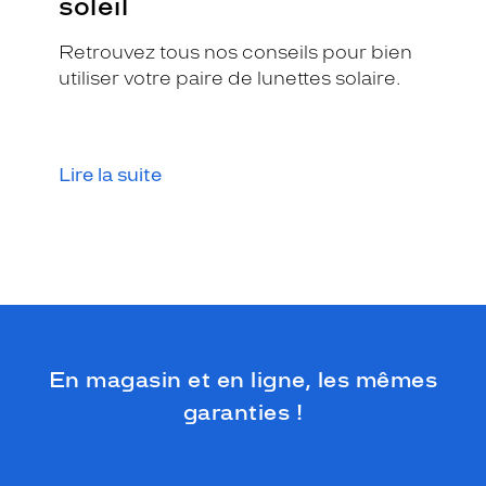
soleil
p
o
u
Retrouvez tous nos conseils pour bien
r
utiliser votre paire de lunettes solaire.
a
v
o
i
Lire la suite
r
u
n
l
o
o
k
u
n
i
En magasin et en ligne, les mêmes
q
garanties !
u
e
.