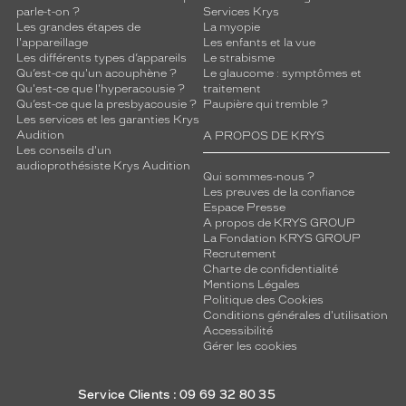
parle-t-on ?
Services Krys
Les grandes étapes de
La myopie
l'appareillage
Les enfants et la vue
Les différents types d’appareils
Le strabisme
Qu’est-ce qu'un acouphène ?
Le glaucome : symptômes et
Qu'est-ce que l'hyperacousie ?
traitement
Qu’est-ce que la presbyacousie ?
Paupière qui tremble ?
Les services et les garanties Krys
Audition
A PROPOS DE KRYS
Les conseils d'un
audioprothésiste Krys Audition
Qui sommes-nous ?
Les preuves de la confiance
Espace Presse
A propos de KRYS GROUP
La Fondation KRYS GROUP
Recrutement
Charte de confidentialité
Mentions Légales
Politique des Cookies
Conditions générales d'utilisation
Accessibilité
Gérer les cookies
Service Clients : 09 69 32 80 35