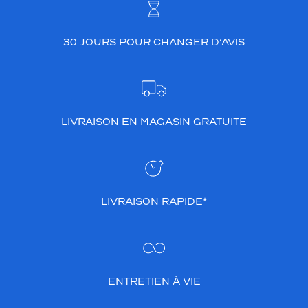
Dimensions
de
la
30 JOURS POUR CHANGER D’AVIS
monture
0 mm
 mm
LIVRAISON EN MAGASIN GRATUITE
 mm
 mm
Détails
LIVRAISON RAPIDE*
techniques
Genre
Homme
Forme
ENTRETIEN À VIE
de