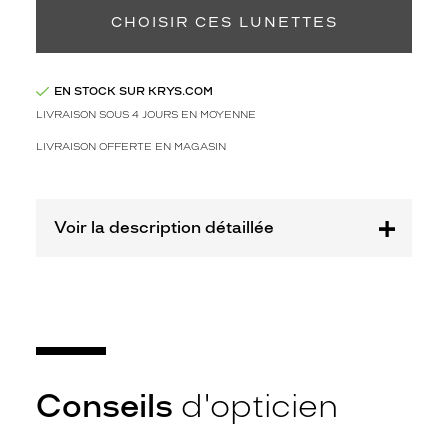
f
o
CHOISIR CES LUNETTES
r
m
e
EN STOCK SUR KRYS.COM
p
LIVRAISON SOUS 4 JOURS EN MOYENNE
i
l
LIVRAISON OFFERTE EN MAGASIN
o
t
e
e
Voir la description détaillée
t
a
u
x
v
e
r
r
Conseils
d'opticien
e
s
p