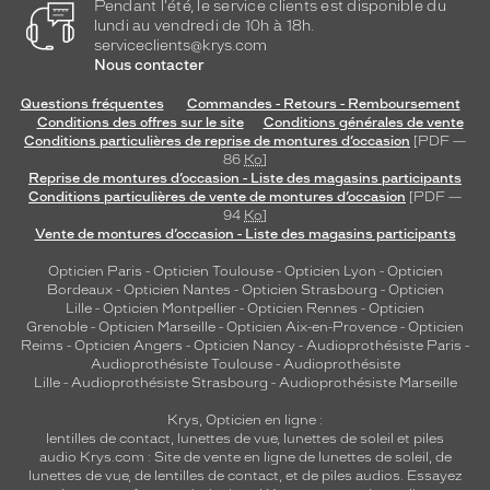
Pendant l'été, le service clients est disponible du
lundi au vendredi de 10h à 18h.
serviceclients@krys.com
Nous contacter
Questions fréquentes
Commandes - Retours - Remboursement
Conditions des offres sur le site
Conditions générales de vente
Conditions particulières de reprise de montures d’occasion
[PDF —
86
Ko
]
Reprise de montures d’occasion - Liste des magasins participants
Conditions particulières de vente de montures d’occasion
[PDF —
94
Ko
]
Vente de montures d’occasion - Liste des magasins participants
Opticien Paris
-
Opticien Toulouse
-
Opticien Lyon
-
Opticien
Bordeaux
-
Opticien Nantes
-
Opticien Strasbourg
-
Opticien
Lille
-
Opticien Montpellier
-
Opticien Rennes
-
Opticien
Grenoble
-
Opticien Marseille
-
Opticien Aix-en-Provence
-
Opticien
Reims
-
Opticien Angers
-
Opticien Nancy
-
Audioprothésiste Paris
-
Audioprothésiste Toulouse
-
Audioprothésiste
Lille
-
Audioprothésiste Strasbourg
-
Audioprothésiste Marseille
Krys, Opticien en ligne :
lentilles de contact
,
lunettes de vue
,
lunettes de soleil
et
piles
audio
Krys.com : Site de vente en ligne de lunettes de soleil, de
lunettes de vue, de
lentilles de contact
, et de piles audios. Essayez