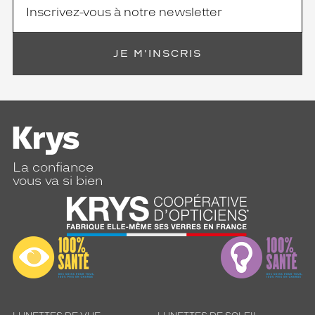
Oui
Type
de
JE M'INSCRIS
verres
compatibles
Progressifs
Unifocaux
Type
de
montage
La confiance
vous va si bien
Cerclé
Taille
de
monture
S
discountDetail
-50%