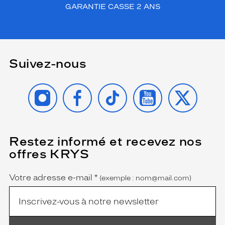
u
GARANTIE CASSE 2 ANS
n
e
t
t
e
Suivez-nous
s
d
e
INSTAGRAM
FACEBOOK
TIKTOK
YOUTUBE
X
s
o
l
e
i
Restez informé et recevez nos
(Ce
l
champ
offres KRYS
est
Name
L
obligatoire)
e
S
Votre adresse e-mail
*
(exemple : nom@mail.com)
p
e
c
s