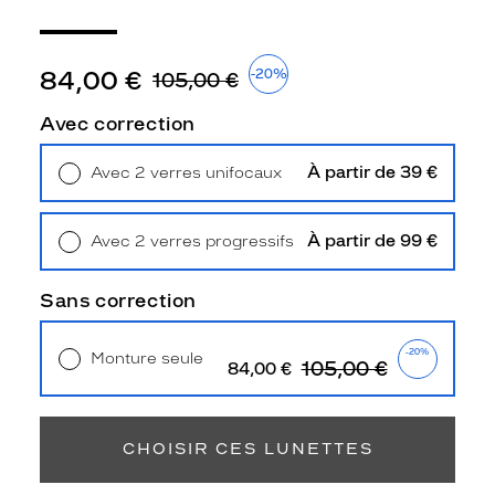
l
e
i
84,00 €
-20%
l
105,00 €
L
e
Avec correction
S
u
À partir de 39 €
Avec 2 verres unifocaux
s
Retrait en magasin
Offert
t
a
À partir de 99 €
Avec 2 verres progressifs
i
Retrait en magasin
Offert
n
,
Sans correction
f
a
-20%
Monture seule
b
105,00 €
84,00 €
r
Livraison à domicile
5,90 €
Retrait en magasin
Offert
i
q
CHOISIR CES LUNETTES
u
é