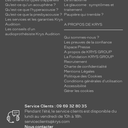
Les différents types d’appareils
Le strabisme
e
Qu’est-ce qu'un acouphène ?
Le glaucome : symptômes et
m
Qu'est-ce que l'hyperacousie ?
traitement
p
Qu’est-ce que la presbyacousie ?
Paupière qui tremble ?
o
Les services et les garanties Krys
r
Audition
A PROPOS DE KRYS
Les conseils d'un
e
audioprothésiste Krys Audition
l
Qui sommes-nous ?
l
Les preuves de la confiance
e
Espace Presse
A propos de KRYS GROUP
c
La Fondation KRYS GROUP
e
Recrutement
m
Charte de confidentialité
o
Mentions Légales
d
Politique des Cookies
è
Conditions générales d'utilisation
Accessibilité
l
Gérer les cookies
e
a
u
Service Clients : 09 69 32 80 35
x
Pendant l'été, le service clients est disponible du
d
lundi au vendredi de 10h à 18h.
é
serviceclients@krys.com
Nous contacter
t