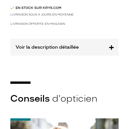
e
s
EN STOCK SUR KRYS.COM
à
LIVRAISON SOUS 4 JOURS EN MOYENNE
p
a
LIVRAISON OFFERTE EN MAGASIN
r
t
i
r
Voir la description détaillée
d
e
m
a
t
é
r
i
Conseils
d'opticien
a
u
x
1
-
0
Notice
0