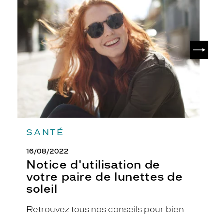
d'utilisation
%
de
r
votre
e
paire
c
de
SUIV
y
lunettes
c
de
soleil
l
é
s
e
t
r
e
SANTÉ
c
y
16/08/2022
c
l
Notice d'utilisation de
a
votre paire de lunettes de
b
soleil
l
e
Retrouvez tous nos conseils pour bien
s