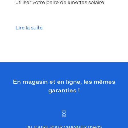
.
utiliser votre paire de lunettes solaire.
V
o
u
s
Lire la suite
a
i
m
e
z
v
o
u
s
En magasin et en ligne, les mêmes
d
i
garanties !
s
t
i
n
g
u
e
30 JOURS POUR CHANGER D’AVIS