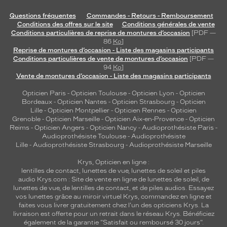
a
Questions fréquentes
Commandes - Retours - Remboursement
i
Conditions des offres sur le site
Conditions générales de vente
l
Conditions particulières de reprise de montures d’occasion
[PDF —
s
86
Ko
]
d
Reprise de montures d’occasion - Liste des magasins participants
'
Conditions particulières de vente de montures d’occasion
[PDF —
94
Ko
]
i
Vente de montures d’occasion - Liste des magasins participants
n
s
Opticien Paris
-
Opticien Toulouse
-
Opticien Lyon
-
Opticien
p
Bordeaux
-
Opticien Nantes
-
Opticien Strasbourg
-
Opticien
i
Lille
-
Opticien Montpellier
-
Opticien Rennes
-
Opticien
Grenoble
-
Opticien Marseille
-
Opticien Aix-en-Provence
-
Opticien
r
Reims
-
Opticien Angers
-
Opticien Nancy
-
Audioprothésiste Paris
-
a
Audioprothésiste Toulouse
-
Audioprothésiste
t
Lille
-
Audioprothésiste Strasbourg
-
Audioprothésiste Marseille
i
o
Krys, Opticien en ligne :
n
lentilles de contact
,
lunettes de vue
,
lunettes de soleil
et
piles
audio
Krys.com : Site de vente en ligne de lunettes de soleil, de
r
lunettes de vue, de
lentilles de contact
, et de piles audios. Essayez
é
vos lunettes grâce au miroir virtuel Krys, commandez en ligne et
t
faites vous livrer gratuitement chez l'un des opticiens Krys. La
r
livraison est offerte pour un retrait dans le réseau Krys. Bénéficiez
o
également de la garantie "Satisfait ou remboursé 30 jours".