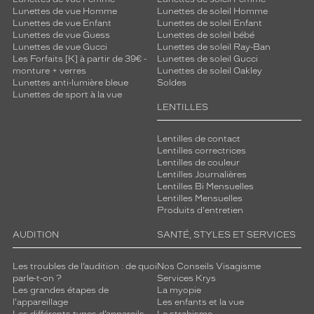
e
Lunettes de vue Homme
Lunettes de soleil Homme
x
Lunettes de vue Enfant
Lunettes de soleil Enfant
Lunettes de vue Guess
Lunettes de soleil bébé
e
Lunettes de vue Gucci
Lunettes de soleil Ray-Ban
,
Les Forfaits [K] à partir de 39€ -
Lunettes de soleil Gucci
d
monture + verres
Lunettes de soleil Oakley
'
Lunettes anti-lumière bleue
Soldes
u
Lunettes de sport à la vue
n
LENTILLES
e
e
Lentilles de contact
s
Lentilles correctrices
t
Lentilles de couleur
Lentilles Journalières
h
Lentilles Bi Mensuelles
é
Lentilles Mensuelles
t
Produits d'entretien
i
q
AUDITION
SANTÉ, STYLES ET SERVICES
u
e
Les troubles de l’audition : de quoi
Nos Conseils Visagisme
i
parle-t-on ?
Services Krys
n
Les grandes étapes de
La myopie
l'appareillage
Les enfants et la vue
t