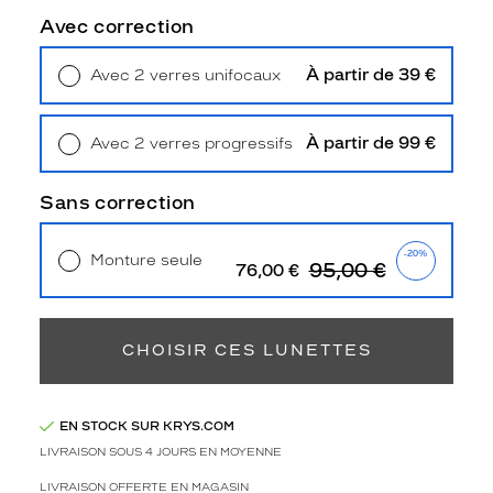
l
Avec correction
e
i
À partir de 39 €
Avec 2 verres unifocaux
l
Retrait en magasin
Offert
L
e
S
À partir de 99 €
Avec 2 verres progressifs
u
Retrait en magasin
Offert
s
Sans correction
t
a
i
-20%
Monture seule
95,00 €
76,00 €
n
Livraison à domicile
5,90 €
,
Retrait en magasin
Offert
f
a
CHOISIR CES LUNETTES
b
r
i
EN STOCK SUR KRYS.COM
q
u
LIVRAISON SOUS 4 JOURS EN MOYENNE
é
LIVRAISON OFFERTE EN MAGASIN