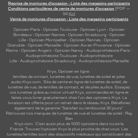
Reprise de montures d’occasion - Liste des magasins participants
s
Conditions particulières de vente de montures d’occasion
[PDF —
u
94
Ko
]
m
Vente de montures d’occasion - Liste des magasins participants
é
e
Opticien Paris
-
Opticien Toulouse
-
Opticien Lyon
-
Opticien
Bordeaux
-
Opticien Nantes
-
Opticien Strasbourg
-
Opticien
t
Lille
-
Opticien Montpellier
-
Opticien Rennes
-
Opticien
a
Grenoble
-
Opticien Marseille
-
Opticien Aix-en-Provence
-
Opticien
f
Reims
-
Opticien Angers
-
Opticien Nancy
-
Audioprothésiste Paris
-
f
Audioprothésiste Toulouse
-
Audioprothésiste
i
Lille
-
Audioprothésiste Strasbourg
-
Audioprothésiste Marseille
r
Krys, Opticien en ligne :
m
lentilles de contact
,
lunettes de vue
,
lunettes de soleil
et
piles
é
audio
Krys.com : Site de vente en ligne de lunettes de soleil, de
.
lunettes de vue, de
lentilles de contact
, et de piles audios. Essayez
P
vos lunettes grâce au miroir virtuel Krys, commandez en ligne et
o
faites vous livrer gratuitement chez l'un des opticiens Krys. La
livraison est offerte pour un retrait dans le réseau Krys. Bénéficiez
u
également de la garantie "Satisfait ou remboursé 30 jours".
r
Retrouvez nos marques de lunettes de vue et
lunettes de soleil : Ray
a
Ban
u
Krys.com : C’est aussi plus de 1000 opticiens dans toute la
t
France.
Trouvez l’opticien Krys le plus proche de chez vous
. Les
a
lunettes/lentilles sont des dispositifs médicaux qui constituent des