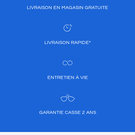
e
LIVRAISON EN MAGASIN GRATUITE
u
x
?
V
o
u
LIVRAISON RAPIDE*
s
a
v
e
z
c
ENTRETIEN À VIE
h
o
i
s
i
GARANTIE CASSE 2 ANS
l
a
b
o