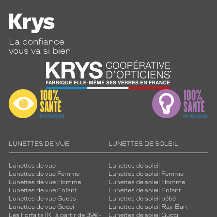
b
i
n
a
n
La confiance
t
vous va si bien
l
i
g
n
e
s
t
r
è
LUNETTES DE VUE
LUNETTES DE SOLEIL
s
d
r
Lunettes de vue
Lunettes de soleil
Lunettes de vue Femme
Lunettes de soleil Femme
o
Lunettes de vue Homme
Lunettes de soleil Homme
i
Lunettes de vue Enfant
Lunettes de soleil Enfant
t
Lunettes de vue Guess
Lunettes de soleil bébé
e
Lunettes de vue Gucci
Lunettes de soleil Ray-Ban
s
Les Forfaits [K] à partir de 39€ -
Lunettes de soleil Gucci