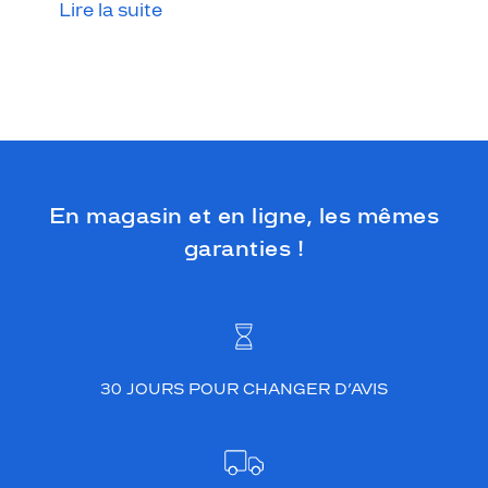
.
Lire la suite
V
o
u
s
n
'
a
v
e
En magasin et en ligne, les mêmes
z
garanties !
p
a
s
f
r
o
i
30 JOURS POUR CHANGER D’AVIS
d
a
u
x
y