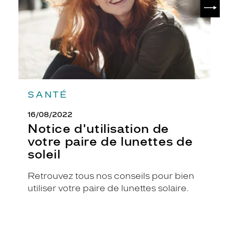
SUIV
lunettes
%
de
r
soleil
e
c
y
c
l
é
s
SANTÉ
e
t
16/08/2022
r
Notice d'utilisation de
e
votre paire de lunettes de
c
y
soleil
c
l
Retrouvez tous nos conseils pour bien
a
utiliser votre paire de lunettes solaire.
b
l
e
s