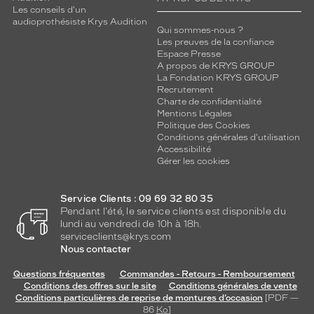
u
Les conseils d'un
n
audioprothésiste Krys Audition
Qui sommes-nous ?
l
Les preuves de la confiance
o
Espace Presse
o
A propos de KRYS GROUP
k
La Fondation KRYS GROUP
v
Recrutement
i
Charte de confidentialité
Mentions Légales
n
Politique des Cookies
t
Conditions générales d'utilisation
a
Accessibilité
g
Gérer les cookies
e
o
Service Clients : 09 69 32 80 35
v
Pendant l'été, le service clients est disponible du
e
lundi au vendredi de 10h à 18h.
r
serviceclients@krys.com
s
Nous contacter
i
z
Questions fréquentes
Commandes - Retours - Remboursement
e
Conditions des offres sur le site
Conditions générales de vente
a
Conditions particulières de reprise de montures d’occasion
[PDF —
86
Ko
]
s