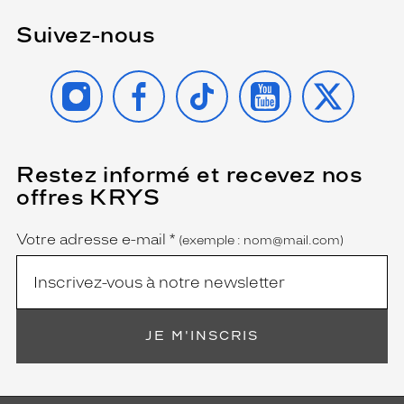
n
n
Suivez-nous
e
p
INSTAGRAM
FACEBOOK
TIKTOK
YOUTUBE
X
a
i
r
e
d
Restez informé et recevez nos
(Ce
e
champ
s
offres KRYS
est
Name
o
obligatoire)
l
Votre adresse e-mail
*
(exemple : nom@mail.com)
a
i
r
e
s
!
JE M'INSCRIS
C
o
m