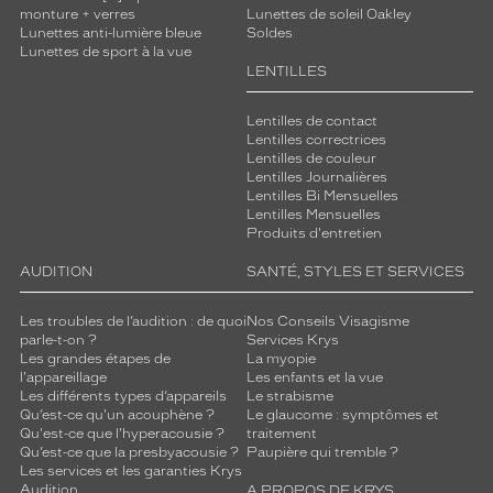
e
monture + verres
Lunettes de soleil Oakley
Lunettes anti-lumière bleue
Soldes
t
Lunettes de sport à la vue
t
LENTILLES
r
è
Lentilles de contact
s
Lentilles correctrices
d
Lentilles de couleur
o
Lentilles Journalières
u
Lentilles Bi Mensuelles
c
Lentilles Mensuelles
e
Produits d'entretien
s
AUDITION
SANTÉ, STYLES ET SERVICES
,
e
l
Les troubles de l’audition : de quoi
Nos Conseils Visagisme
parle-t-on ?
Services Krys
l
Les grandes étapes de
La myopie
e
l'appareillage
Les enfants et la vue
o
Les différents types d’appareils
Le strabisme
f
Qu’est-ce qu'un acouphène ?
Le glaucome : symptômes et
f
Qu'est-ce que l'hyperacousie ?
traitement
Qu’est-ce que la presbyacousie ?
Paupière qui tremble ?
r
Les services et les garanties Krys
e
Audition
A PROPOS DE KRYS