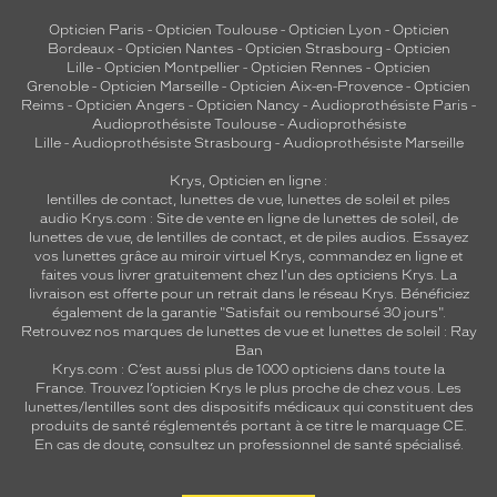
e
Opticien Paris
-
Opticien Toulouse
-
Opticien Lyon
-
Opticien
p
Bordeaux
-
Opticien Nantes
-
Opticien Strasbourg
-
Opticien
r
Lille
-
Opticien Montpellier
-
Opticien Rennes
-
Opticien
o
Grenoble
-
Opticien Marseille
-
Opticien Aix-en-Provence
-
Opticien
Reims
-
Opticien Angers
-
Opticien Nancy
-
Audioprothésiste Paris
-
t
Audioprothésiste Toulouse
-
Audioprothésiste
e
Lille
-
Audioprothésiste Strasbourg
-
Audioprothésiste Marseille
c
t
Krys, Opticien en ligne :
i
lentilles de contact
,
lunettes de vue
,
lunettes de soleil
et
piles
o
audio
Krys.com : Site de vente en ligne de lunettes de soleil, de
lunettes de vue, de
lentilles de contact
, et de piles audios. Essayez
n
vos lunettes grâce au miroir virtuel Krys, commandez en ligne et
U
faites vous livrer gratuitement chez l'un des opticiens Krys. La
V
livraison est offerte pour un retrait dans le réseau Krys. Bénéficiez
c
également de la garantie "Satisfait ou remboursé 30 jours".
o
Retrouvez nos marques de lunettes de vue et
lunettes de soleil : Ray
m
Ban
Krys.com : C’est aussi plus de 1000 opticiens dans toute la
p
France.
Trouvez l’opticien Krys le plus proche de chez vous
. Les
l
lunettes/lentilles sont des dispositifs médicaux qui constituent des
è
produits de santé réglementés portant à ce titre le marquage CE.
t
En cas de doute, consultez un professionnel de santé spécialisé.
e
.