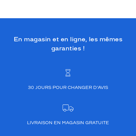
e
n
a
c
é
t
a
En magasin et en ligne, les mêmes
t
garanties !
e
a
r
b
o
r
e
30 JOURS POUR CHANGER D’AVIS
u
n
c
o
l
LIVRAISON EN MAGASIN GRATUITE
o
r
i