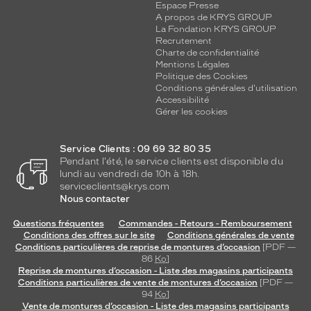
f
Espace Presse
f
A propos de KRYS GROUP
La Fondation KRYS GROUP
r
Recrutement
e
Charte de confidentialité
u
Mentions Légales
n
Politique des Cookies
c
Conditions générales d'utilisation
o
Accessibilité
Gérer les cookies
n
t
r
Service Clients : 09 69 32 80 35
a
Pendant l'été, le service clients est disponible du
s
lundi au vendredi de 10h à 18h.
t
serviceclients@krys.com
e
Nous contacter
d
Questions fréquentes
Commandes - Retours - Remboursement
o
Conditions des offres sur le site
Conditions générales de vente
u
Conditions particulières de reprise de montures d’occasion
[PDF —
x
86
Ko
]
e
Reprise de montures d’occasion - Liste des magasins participants
t
Conditions particulières de vente de montures d’occasion
[PDF —
u
94
Ko
]
Vente de montures d’occasion - Liste des magasins participants
n