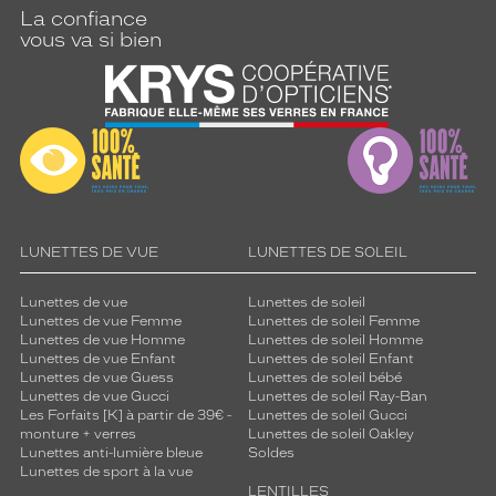
n
La confiance
t
vous va si bien
e
s
.
A
s
s
o
c
i
é
LUNETTES DE VUE
LUNETTES DE SOLEIL
e
à
Lunettes de vue
Lunettes de soleil
d
Lunettes de vue Femme
Lunettes de soleil Femme
e
Lunettes de vue Homme
Lunettes de soleil Homme
s
Lunettes de vue Enfant
Lunettes de soleil Enfant
v
Lunettes de vue Guess
Lunettes de soleil bébé
Lunettes de vue Gucci
Lunettes de soleil Ray-Ban
e
Les Forfaits [K] à partir de 39€ -
Lunettes de soleil Gucci
r
monture + verres
Lunettes de soleil Oakley
r
Lunettes anti-lumière bleue
Soldes
e
Lunettes de sport à la vue
s
LENTILLES