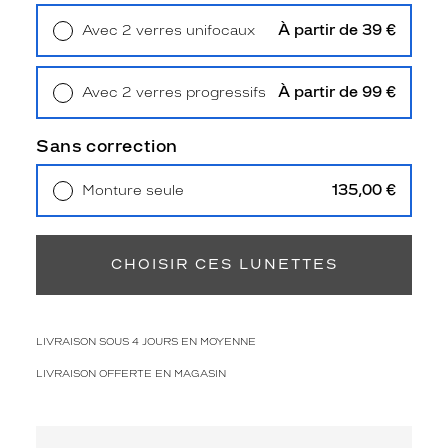
o
n
À partir de 39 €
Avec 2 verres unifocaux
d
Retrait en magasin
Offert
c
e
À partir de 99 €
Avec 2 verres progressifs
r
Retrait en magasin
Offert
c
Sans correction
l
é
d
135,00 €
Monture seule
'
Livraison à domicile
5,90 €
Retrait en magasin
Offert
i
n
CHOISIR CES LUNETTES
s
p
i
r
LIVRAISON SOUS 4 JOURS EN MOYENNE
a
t
LIVRAISON OFFERTE EN MAGASIN
i
o
n