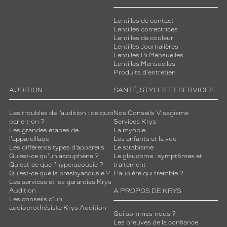
p
r
Lentilles de contact
o
Lentilles correctrices
t
Lentilles de couleur
e
Lentilles Journalières
Lentilles Bi Mensuelles
c
Lentilles Mensuelles
t
Produits d'entretien
e
u
AUDITION
SANTÉ, STYLES ET SERVICES
r
s
Les troubles de l’audition : de quoi
Nos Conseils Visagisme
m
parle-t-on ?
Services Krys
a
Les grandes étapes de
La myopie
r
l'appareillage
Les enfants et la vue
Les différents types d’appareils
Le strabisme
r
Qu’est-ce qu'un acouphène ?
Le glaucome : symptômes et
o
Qu'est-ce que l'hyperacousie ?
traitement
n
Qu’est-ce que la presbyacousie ?
Paupière qui tremble ?
e
Les services et les garanties Krys
l
Audition
A PROPOS DE KRYS
l
Les conseils d'un
audioprothésiste Krys Audition
e
Qui sommes-nous ?
o
Les preuves de la confiance