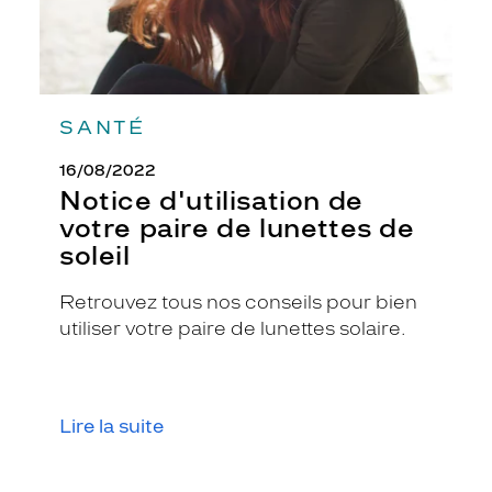
è
m
e
e
t
m
SANTÉ
o
d
16/08/2022
e
Notice d'utilisation de
r
votre paire de lunettes de
n
soleil
e
.
L
Retrouvez tous nos conseils pour bien
a
utiliser votre paire de lunettes solaire.
m
o
n
t
Lire la suite
u
r
e