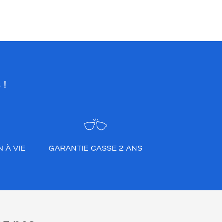
choix en fonction de votre amétropie
et/ou de l’activité sportive pratiquée.
 !
 À VIE
GARANTIE CASSE 2 ANS