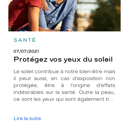
SANTÉ
07/07/2021
Protégez vos yeux du soleil
Le soleil contribue à notre bien-être mais
il peut aussi, en cas d’exposition non
protégée, être à l’origine d’effets
indésirables sur la santé. Outre la peau,
ce sont les yeux qui sont également très
exposés aux rayonnements ultraviolets
(UV). Même si le soleil se fait discret ou
Lire la suite
que le temps est couvert, il est donc
impératif de les protéger en ville, à la