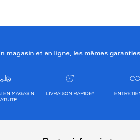
mer, à la montagne, lors de toutes les
activités en extérieur.
n magasin et en ligne, les mêmes garanties
N EN MAGASIN
LIVRAISON RAPIDE*
ENTRETIEN
ATUITE
(Ce