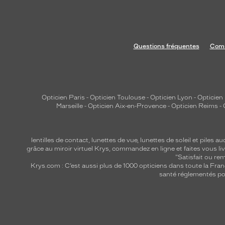
Questions fréquentes
Comm
Opticien Paris
-
Opticien Toulouse
-
Opticien Lyon
-
Opticien
Marseille
-
Opticien Aix-en-Provence
-
Opticien Reims
-
lentilles de contact
,
lunettes de vue
,
lunettes de soleil
et
piles au
grâce au miroir virtuel Krys, commandez en ligne et faites vous liv
"Satisfait ou r
Krys.com : C’est aussi plus de 1000 opticiens dans toute la Fra
santé réglementés por