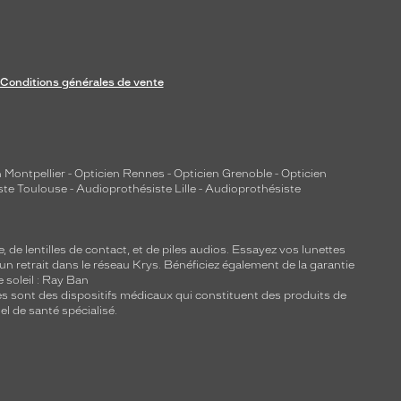
Conditions générales de vente
 Montpellier
-
Opticien Rennes
-
Opticien Grenoble
-
Opticien
ste Toulouse
-
Audioprothésiste Lille
-
Audioprothésiste
e, de
lentilles de contact
, et de piles audios. Essayez vos lunettes
 un retrait dans le réseau Krys. Bénéficiez également de la garantie
e soleil : Ray Ban
lles sont des dispositifs médicaux qui constituent des produits de
l de santé spécialisé.