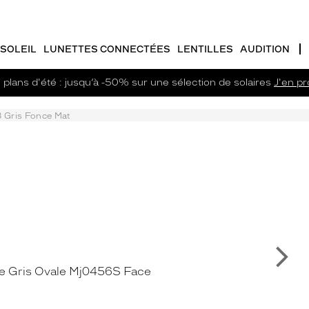
SOLEIL
LUNETTES CONNECTÉES
LENTILLES
AUDITION
plans d'été : jusqu’à -50% sur une sélection de solaires
J'en pro
 Gris Fonce Mat
Su