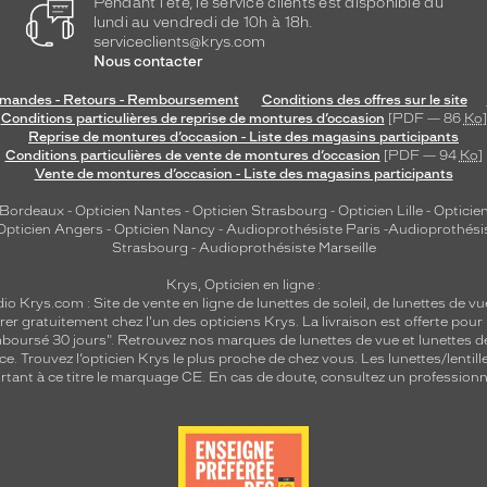
Pendant l'été, le service clients est disponible du
lundi au vendredi de 10h à 18h.
serviceclients@krys.com
Nous contacter
andes - Retours - Remboursement
Conditions des offres sur le site
Conditions particulières de reprise de montures d’occasion
[PDF — 86
Ko
]
Reprise de montures d’occasion - Liste des magasins participants
Conditions particulières de vente de montures d’occasion
[PDF — 94
Ko
]
Vente de montures d’occasion - Liste des magasins participants
 Bordeaux
-
Opticien Nantes
-
Opticien Strasbourg
-
Opticien Lille
-
Opticien
Opticien Angers
-
Opticien Nancy
-
Audioprothésiste Paris
-
Audioprothési
Strasbourg
-
Audioprothésiste Marseille
Krys, Opticien en ligne :
dio
Krys.com : Site de vente en ligne de lunettes de soleil, de lunettes de vu
rer gratuitement chez l'un des opticiens Krys. La livraison est offerte pour
emboursé 30 jours". Retrouvez nos marques de lunettes de vue et
lunettes d
nce.
Trouvez l’opticien Krys le plus proche de chez vous
. Les lunettes/lenti
tant à ce titre le marquage CE. En cas de doute, consultez un professionne