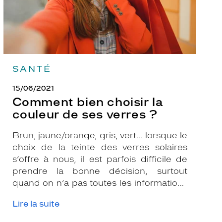
?
SANTÉ
15/06/2021
Comment bien choisir la
couleur de ses verres ?
Brun, jaune/orange, gris, vert… lorsque le
choix de la teinte des verres solaires
s’offre à nous, il est parfois difficile de
prendre la bonne décision, surtout
quand on n’a pas toutes les informations
nécessaires. Les opticiens Krys sont là
Lire la suite
pour vous conseiller et apporter leur
expertise afin que vous fassiez le bon