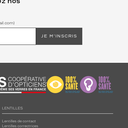
ez nos
il.com)
JE M'INSCRIS
LENTILLES
Lentilles de contact
Lentilles correctrices