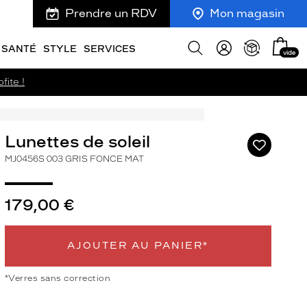
Prendre un RDV
Mon magasin
Mon
Afficher
SANTÉ
STYLE
SERVICES
vide
panie
la
recherche
fite !
Lunettes de soleil
Ajouter
à
MJ0456S 003 GRIS FONCE MAT
ma
liste
d’envies
179,00 €
AJOUTER AU PANIER*
ivant
*Verres sans correction