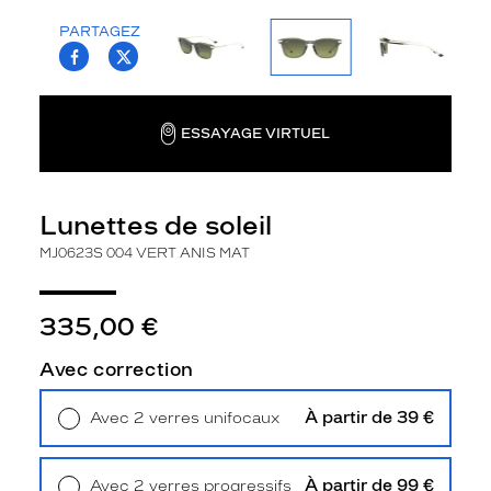
la
PARTAGEZ
monture
T.PROJECT.KRYS.FRONT.SHARE_FACEBOO
T.PROJECT.KRYS.FRONT.SHARE_TWI
Wayfarer
Couleur
de
ESSAYAGE VIRTUEL
la
monture
004
Lunettes de soleil
Vert
MJ0623S 004 VERT ANIS MAT
Anis
Mat
Couleur
335,00 €
du
verre
Avec correction
G15
Indice
À partir de 39 €
Avec 2 verres unifocaux
de
Retrait en magasin
Offert
protection
À partir de 99 €
Avec 2 verres progressifs