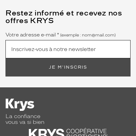
Restez informé et recevez nos
(Ce
champ
offres KRYS
est
Name
obligatoire)
Votre adresse e-mail
*
(exemple : nom@mail.com)
JE M'INSCRIS
La confiance
vous va si bien