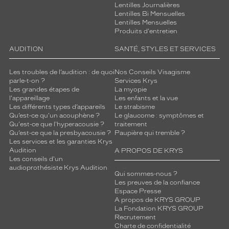
Lentilles Journalières
Lentilles Bi Mensuelles
Lentilles Mensuelles
Produits d'entretien
AUDITION
SANTÉ, STYLES ET SERVICES
Les troubles de l’audition : de quoi
Nos Conseils Visagisme
parle-t-on ?
Services Krys
Les grandes étapes de
La myopie
l'appareillage
Les enfants et la vue
Les différents types d’appareils
Le strabisme
Qu’est-ce qu'un acouphène ?
Le glaucome : symptômes et
Qu'est-ce que l'hyperacousie ?
traitement
Qu’est-ce que la presbyacousie ?
Paupière qui tremble ?
Les services et les garanties Krys
Audition
A PROPOS DE KRYS
Les conseils d'un
audioprothésiste Krys Audition
Qui sommes-nous ?
Les preuves de la confiance
Espace Presse
A propos de KRYS GROUP
La Fondation KRYS GROUP
Recrutement
Charte de confidentialité