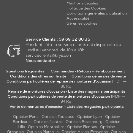
Mentions Légales
Politique des Cookies
Conditions générales d'utilisation
Accessibilité
Gérer les cookies
Service Clients : 09 69 32 80 35
Pendant l'été, le service clients est disponible du
lundi au vendredi de 10h à 18h.
serviceclients@krys.com
Nous contacter
Questions fréquentes
Commandes - Retours - Remboursement
Conditions des offres sur le site
Conditions générales de vente
Conditions particulières de reprise de montures d’occasion
[PDF —
86
Ko
]
Reprise de montures d’occasion - Liste des magasins participants
Conditions particulières de vente de montures d’occasion
[PDF —
94
Ko
]
Vente de montures d’occasion - Liste des magasins participants
Opticien Paris
-
Opticien Toulouse
-
Opticien Lyon
-
Opticien
Bordeaux
-
Opticien Nantes
-
Opticien Strasbourg
-
Opticien
Lille
-
Opticien Montpellier
-
Opticien Rennes
-
Opticien
Grenoble
-
Opticien Marseille
-
Opticien Aix-en-Provence
-
Opticien