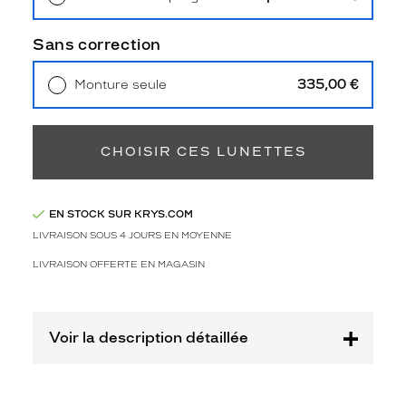
3
Retrait en magasin
Offert
Polarisant
Sans correction
Non
Type
335,00 €
Monture seule
de
Livraison à domicile
5,90 €
verres
Retrait en magasin
Offert
compatibles
CHOISIR CES LUNETTES
Progressifs
Unifocaux
Type
EN STOCK SUR KRYS.COM
de
LIVRAISON SOUS 4 JOURS EN MOYENNE
montage
LIVRAISON OFFERTE EN MAGASIN
Cerclé
Taille
de
monture
Voir la description détaillée
S
Afficher
la