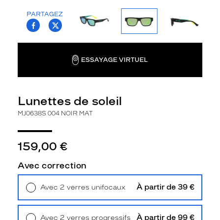
la
PARTAGEZ
monture
T.PROJECT.KRYS.FRONT.SHARE_FACEBOO
T.PROJECT.KRYS.FRONT.SHARE_TWI
Rectangle
Couleur
de
ESSAYAGE VIRTUEL
la
monture
004
Lunettes de soleil
Noir
MJ0638S 004 NOIR MAT
Mat
Couleur
du
159,00 €
verre
Vert
Avec correction
Flash
Indice
À partir de 39 €
Avec 2 verres unifocaux
de
Retrait en magasin
Offert
protection
À partir de 99 €
Avec 2 verres progressifs