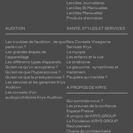
Lentilles Journalières
Lentilles Bi Mensuelles
Lentilles Mensuelles
Produits d'entretien
AUDITION
SANTÉ, STYLES ET SERVICES
Les troubles de l’audition : de quoi
Nos Conseils Visagisme
parle-t-on ?
Services Krys
Les grandes étapes de
La myopie
l'appareillage
Les enfants et la vue
Les différents types d’appareils
Le strabisme
Qu’est-ce qu'un acouphène ?
Le glaucome : symptômes et
Qu'est-ce que l'hyperacousie ?
traitement
Qu’est-ce que la presbyacousie ?
Paupière qui tremble ?
Les services et les garanties Krys
Audition
A PROPOS DE KRYS
Les conseils d'un
audioprothésiste Krys Audition
Qui sommes-nous ?
Les preuves de la confiance
Espace Presse
A propos de KRYS GROUP
La Fondation KRYS GROUP
Recrutement
Charte de confidentialité