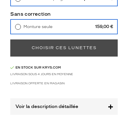
3
Retrait en magasin
Offert
Polarisant
Sans correction
Non
Type
159,00 €
Monture seule
de
Livraison à domicile
5,90 €
verres
Retrait en magasin
Offert
compatibles
CHOISIR CES LUNETTES
Progressifs
Unifocaux
Type
EN STOCK SUR KRYS.COM
de
LIVRAISON SOUS 4 JOURS EN MOYENNE
montage
LIVRAISON OFFERTE EN MAGASIN
Cerclé
Taille
de
monture
Voir la description détaillée
M
Afficher
la