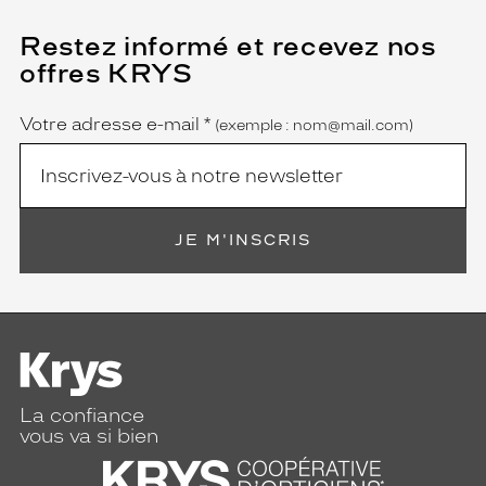
Restez informé et recevez nos
(Ce
champ
offres KRYS
est
Name
obligatoire)
Votre adresse e-mail
*
(exemple : nom@mail.com)
JE M'INSCRIS
La confiance
vous va si bien