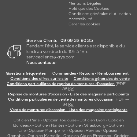
Mentions Légales
Politique des Cookies
Conditions générales d'utilisation
Accessibilité
Gérer les cookies
Service Clients : 09 69 32 80 35
Pendant l'été, le service clients est disponible du
lundi au vendredi de 10h à 18h.
serviceclients@krys.com
Nous contacter
Questions fréquentes
Commandes - Retours - Remboursement
Conditions des offres sur le site
Conditions générales de vente
Conditions particulières de reprise de montures d’occasion
[PDF —
86
Ko
]
Reprise de montures d’occasion - Liste des magasins participants
Conditions particulières de vente de montures d’occasion
[PDF —
94
Ko
]
Vente de montures d’occasion - Liste des magasins participants
Opticien Paris
-
Opticien Toulouse
-
Opticien Lyon
-
Opticien
Bordeaux
-
Opticien Nantes
-
Opticien Strasbourg
-
Opticien
Lille
-
Opticien Montpellier
-
Opticien Rennes
-
Opticien
Grenoble
-
Opticien Marseille
-
Opticien Aix-en-Provence
-
Opticien