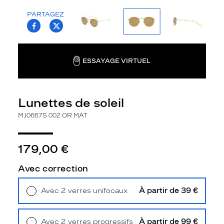
la
PARTAGEZ
monture
T.PROJECT.KRYS.FRONT.SHARE_FACEBOO
T.PROJECT.KRYS.FRONT.SHARE_TWI
Ronde
Couleur
de
ESSAYAGE VIRTUEL
la
monture
002
Lunettes de soleil
Or
MJ0667S 002 OR MAT
Mat
Couleur
du
179,00 €
verre
Brun
Avec correction
Flash
Indice
À partir de 39 €
Avec 2 verres unifocaux
de
Retrait en magasin
Offert
protection
À partir de 99 €
Avec 2 verres progressifs