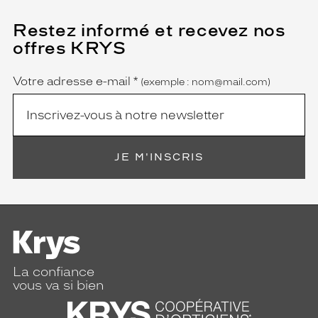
Restez informé et recevez nos
(Ce
champ
offres KRYS
est
Name
obligatoire)
Votre adresse e-mail
*
(exemple : nom@mail.com)
JE M'INSCRIS
La confiance
vous va si bien