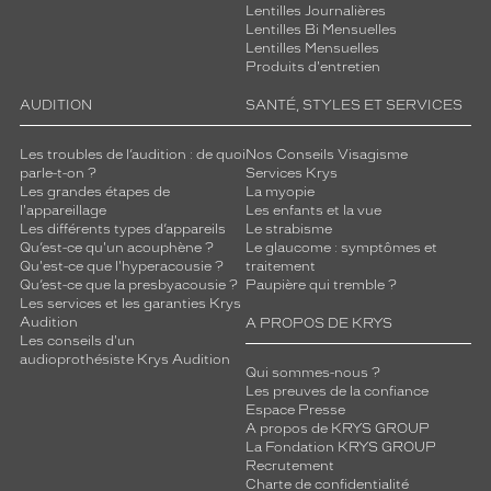
Lentilles Journalières
Lentilles Bi Mensuelles
Lentilles Mensuelles
Produits d'entretien
AUDITION
SANTÉ, STYLES ET SERVICES
Les troubles de l’audition : de quoi
Nos Conseils Visagisme
parle-t-on ?
Services Krys
Les grandes étapes de
La myopie
l'appareillage
Les enfants et la vue
Les différents types d’appareils
Le strabisme
Qu’est-ce qu'un acouphène ?
Le glaucome : symptômes et
Qu'est-ce que l'hyperacousie ?
traitement
Qu’est-ce que la presbyacousie ?
Paupière qui tremble ?
Les services et les garanties Krys
Audition
A PROPOS DE KRYS
Les conseils d'un
audioprothésiste Krys Audition
Qui sommes-nous ?
Les preuves de la confiance
Espace Presse
A propos de KRYS GROUP
La Fondation KRYS GROUP
Recrutement
Charte de confidentialité