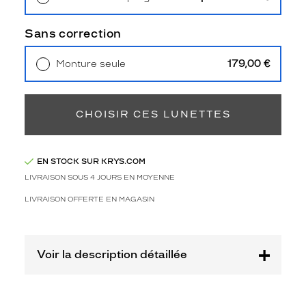
3
Retrait en magasin
Offert
Polarisant
Sans correction
Non
Type
179,00 €
Monture seule
de
Livraison à domicile
5,90 €
verres
Retrait en magasin
Offert
compatibles
CHOISIR CES LUNETTES
Progressifs
Unifocaux
Type
EN STOCK SUR KRYS.COM
de
LIVRAISON SOUS 4 JOURS EN MOYENNE
montage
LIVRAISON OFFERTE EN MAGASIN
Cerclé
Taille
de
monture
Voir la description détaillée
S
Afficher
la