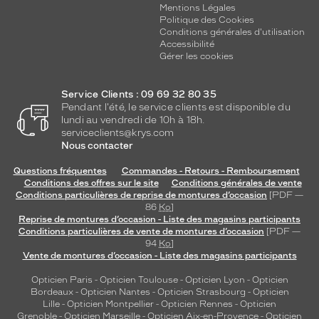
Mentions Légales
Politique des Cookies
Conditions générales d'utilisation
Accessibilité
Gérer les cookies
Service Clients : 09 69 32 80 35
Pendant l'été, le service clients est disponible du
lundi au vendredi de 10h à 18h.
serviceclients@krys.com
Nous contacter
Questions fréquentes
Commandes - Retours - Remboursement
Conditions des offres sur le site
Conditions générales de vente
Conditions particulières de reprise de montures d’occasion
[PDF —
86
Ko
]
Reprise de montures d’occasion - Liste des magasins participants
Conditions particulières de vente de montures d’occasion
[PDF —
94
Ko
]
Vente de montures d’occasion - Liste des magasins participants
Opticien Paris
-
Opticien Toulouse
-
Opticien Lyon
-
Opticien
Bordeaux
-
Opticien Nantes
-
Opticien Strasbourg
-
Opticien
Lille
-
Opticien Montpellier
-
Opticien Rennes
-
Opticien
Grenoble
-
Opticien Marseille
-
Opticien Aix-en-Provence
-
Opticien