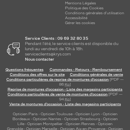
Mentions Légales
Politique des Cookies
Conditions générales d'utilisation
Accessibilité
Gérer les cookies
Service Clients : 09 69 32 80 35
Pendant l'été, le service clients est disponible du
lundi au vendredi de 10h à 18h.
serviceclients@krys.com
Nous contacter
Questions fréquentes
Commandes - Retours - Remboursement
Conditions des offres sur le site
Conditions générales de vente
Conditions particulières de reprise de montures d’occasion
[PDF —
86
Ko
]
Reprise de montures d’occasion - Liste des magasins participants
Conditions particulières de vente de montures d’occasion
[PDF —
94
Ko
]
Vente de montures d’occasion - Liste des magasins participants
Opticien Paris
-
Opticien Toulouse
-
Opticien Lyon
-
Opticien
Bordeaux
-
Opticien Nantes
-
Opticien Strasbourg
-
Opticien
Lille
-
Opticien Montpellier
-
Opticien Rennes
-
Opticien
Grenoble
-
Opticien Marseille
-
Opticien Aix-en-Provence
-
Opticien