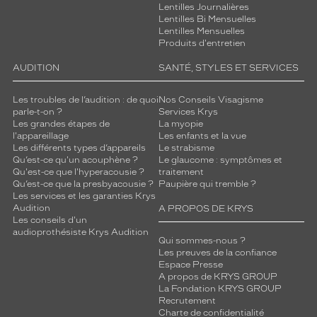
Lentilles Journalières
Lentilles Bi Mensuelles
Lentilles Mensuelles
Produits d'entretien
AUDITION
SANTÉ, STYLES ET SERVICES
Les troubles de l’audition : de quoi
Nos Conseils Visagisme
parle-t-on ?
Services Krys
Les grandes étapes de
La myopie
l'appareillage
Les enfants et la vue
Les différents types d’appareils
Le strabisme
Qu’est-ce qu'un acouphène ?
Le glaucome : symptômes et
Qu'est-ce que l'hyperacousie ?
traitement
Qu’est-ce que la presbyacousie ?
Paupière qui tremble ?
Les services et les garanties Krys
Audition
A PROPOS DE KRYS
Les conseils d'un
audioprothésiste Krys Audition
Qui sommes-nous ?
Les preuves de la confiance
Espace Presse
A propos de KRYS GROUP
La Fondation KRYS GROUP
Recrutement
Charte de confidentialité