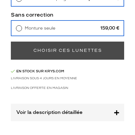
3
Retrait en magasin
Offert
Polarisant
Sans correction
Non
Type
159,00 €
Monture seule
de
Livraison à domicile
5,90 €
verres
Retrait en magasin
Offert
compatibles
CHOISIR CES LUNETTES
Progressifs
Unifocaux
Type
EN STOCK SUR KRYS.COM
de
LIVRAISON SOUS 4 JOURS EN MOYENNE
montage
LIVRAISON OFFERTE EN MAGASIN
Cerclé
Taille
de
monture
Voir la description détaillée
M
Afficher
la