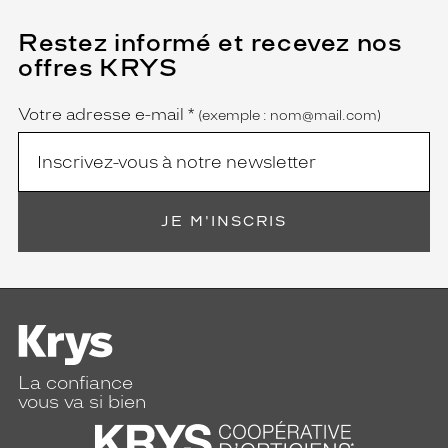
Restez informé et recevez nos
(Ce
champ
offres KRYS
est
Name
obligatoire)
Votre adresse e-mail
*
(exemple : nom@mail.com)
JE M'INSCRIS
La confiance
vous va si bien