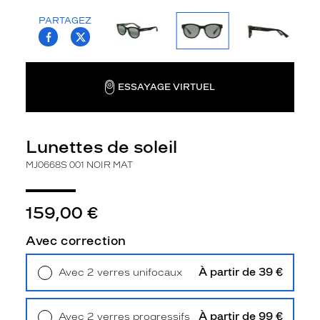
la
PARTAGEZ
monture
T.PROJECT.KRYS.FRONT.SHARE_FACEBOO
T.PROJECT.KRYS.FRONT.SHARE_TWI
Pantos
Couleur
de
ESSAYAGE VIRTUEL
la
monture
001
Lunettes de soleil
Noir
MJ0668S 001 NOIR MAT
Mat
Couleur
du
159,00 €
verre
Gris
Avec correction
Flash
Indice
À partir de 39 €
Avec 2 verres unifocaux
de
Retrait en magasin
Offert
protection
À partir de 99 €
Avec 2 verres progressifs