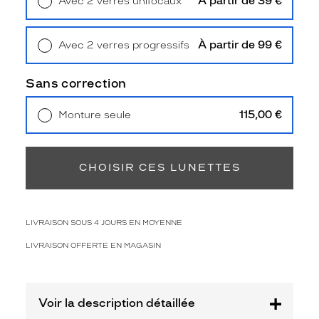
À partir de 39 €
Avec 2 verres unifocaux
2
Retrait en magasin
Offert
Polarisant
À partir de 99 €
Avec 2 verres progressifs
Non
Retrait en magasin
Offert
Type
de
Sans correction
verres
compatibles
115,00 €
Monture seule
Livraison à domicile
5,90 €
Progressifs
Retrait en magasin
Offert
Unifocaux
Type
CHOISIR CES LUNETTES
de
montage
Cerclé
LIVRAISON SOUS 4 JOURS EN MOYENNE
Taille
de
LIVRAISON OFFERTE EN MAGASIN
monture
XL
Voir la description détaillée
Afficher
la