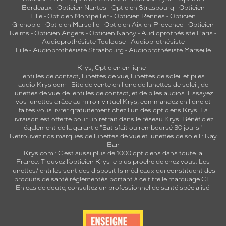
Bordeaux
-
Opticien Nantes
-
Opticien Strasbourg
-
Opticien
Lille
-
Opticien Montpellier
-
Opticien Rennes
-
Opticien
Grenoble
-
Opticien Marseille
-
Opticien Aix-en-Provence
-
Opticien
Reims
-
Opticien Angers
-
Opticien Nancy
-
Audioprothésiste Paris
-
Audioprothésiste Toulouse
-
Audioprothésiste
Lille
-
Audioprothésiste Strasbourg
-
Audioprothésiste Marseille
Krys, Opticien en ligne :
lentilles de contact
,
lunettes de vue
,
lunettes de soleil
et
piles
audio
Krys.com : Site de vente en ligne de lunettes de soleil, de
lunettes de vue, de
lentilles de contact
, et de piles audios. Essayez
vos lunettes grâce au miroir virtuel Krys, commandez en ligne et
faites vous livrer gratuitement chez l'un des opticiens Krys. La
livraison est offerte pour un retrait dans le réseau Krys. Bénéficiez
également de la garantie "Satisfait ou remboursé 30 jours".
Retrouvez nos marques de lunettes de vue et
lunettes de soleil : Ray
Ban
Krys.com : C’est aussi plus de 1000 opticiens dans toute la
France.
Trouvez l’opticien Krys le plus proche de chez vous
. Les
lunettes/lentilles sont des dispositifs médicaux qui constituent des
produits de santé réglementés portant à ce titre le marquage CE.
En cas de doute, consultez un professionnel de santé spécialisé.