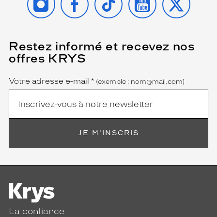
Restez informé et recevez nos
(Ce
champ
offres KRYS
est
Name
obligatoire)
Votre adresse e-mail
*
(exemple : nom@mail.com)
JE M'INSCRIS
La confiance