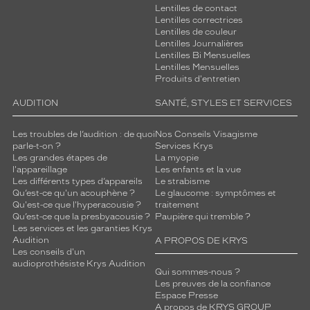
Lentilles de contact
Lentilles correctrices
Lentilles de couleur
Lentilles Journalières
Lentilles Bi Mensuelles
Lentilles Mensuelles
Produits d'entretien
AUDITION
SANTÉ, STYLES ET SERVICES
Les troubles de l’audition : de quoi
Nos Conseils Visagisme
parle-t-on ?
Services Krys
Les grandes étapes de
La myopie
l'appareillage
Les enfants et la vue
Les différents types d’appareils
Le strabisme
Qu’est-ce qu'un acouphène ?
Le glaucome : symptômes et
Qu'est-ce que l'hyperacousie ?
traitement
Qu’est-ce que la presbyacousie ?
Paupière qui tremble ?
Les services et les garanties Krys
Audition
A PROPOS DE KRYS
Les conseils d'un
audioprothésiste Krys Audition
Qui sommes-nous ?
Les preuves de la confiance
Espace Presse
A propos de KRYS GROUP