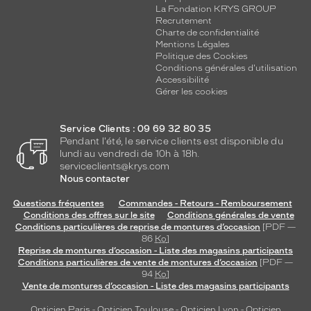
La Fondation KRYS GROUP
Recrutement
Charte de confidentialité
Mentions Légales
Politique des Cookies
Conditions générales d'utilisation
Accessibilité
Gérer les cookies
Service Clients : 09 69 32 80 35
Pendant l'été, le service clients est disponible du
lundi au vendredi de 10h à 18h.
serviceclients@krys.com
Nous contacter
Questions fréquentes
Commandes - Retours - Remboursement
Conditions des offres sur le site
Conditions générales de vente
Conditions particulières de reprise de montures d’occasion
[PDF —
86
Ko
]
Reprise de montures d’occasion - Liste des magasins participants
Conditions particulières de vente de montures d’occasion
[PDF —
94
Ko
]
Vente de montures d’occasion - Liste des magasins participants
Opticien Paris
-
Opticien Toulouse
-
Opticien Lyon
-
Opticien