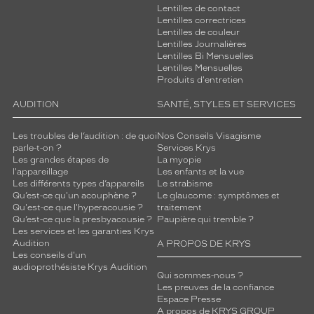
Lentilles de contact
Lentilles correctrices
Lentilles de couleur
Lentilles Journalières
Lentilles Bi Mensuelles
Lentilles Mensuelles
Produits d'entretien
AUDITION
SANTÉ, STYLES ET SERVICES
Les troubles de l’audition : de quoi
Nos Conseils Visagisme
parle-t-on ?
Services Krys
Les grandes étapes de
La myopie
l'appareillage
Les enfants et la vue
Les différents types d’appareils
Le strabisme
Qu’est-ce qu'un acouphène ?
Le glaucome : symptômes et
Qu'est-ce que l'hyperacousie ?
traitement
Qu’est-ce que la presbyacousie ?
Paupière qui tremble ?
Les services et les garanties Krys
Audition
A PROPOS DE KRYS
Les conseils d'un
audioprothésiste Krys Audition
Qui sommes-nous ?
Les preuves de la confiance
Espace Presse
A propos de KRYS GROUP