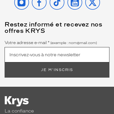
Restez informé et recevez nos
(Ce
champ
offres KRYS
est
Name
obligatoire)
Votre adresse e-mail
*
(exemple : nom@mail.com)
JE M'INSCRIS
La confiance