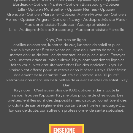
Bordeaux
-
Opticien Nantes
-
Opticien Strasbourg
-
Opticien
Lille
-
Opticien Montpellier
-
Opticien Rennes
-
Opticien
Grenoble
-
Opticien Marseille
-
Opticien Aix-en-Provence
-
Opticien
Reims
-
Opticien Angers
-
Opticien Nancy
-
Audioprothésiste Paris
-
Audioprothésiste Toulouse
-
Audioprothésiste
Lille
-
Audioprothésiste Strasbourg
-
Audioprothésiste Marseille
Krys, Opticien en ligne :
lentilles de contact
,
lunettes de vue
,
lunettes de soleil
et
piles
audio
Krys.com : Site de vente en ligne de lunettes de soleil, de
lunettes de vue, de
lentilles de contact
, et de piles audios. Essayez
vos lunettes grâce au miroir virtuel Krys, commandez en ligne et
faites vous livrer gratuitement chez l'un des opticiens Krys. La
livraison est offerte pour un retrait dans le réseau Krys. Bénéficiez
également de la garantie "Satisfait ou remboursé 30 jours".
Retrouvez nos marques de lunettes de vue et
lunettes de soleil : Ray
Ban
Krys.com : C’est aussi plus de 1000 opticiens dans toute la
France.
Trouvez l’opticien Krys le plus proche de chez vous
. Les
lunettes/lentilles sont des dispositifs médicaux qui constituent des
produits de santé réglementés portant à ce titre le marquage CE.
En cas de doute, consultez un professionnel de santé spécialisé.