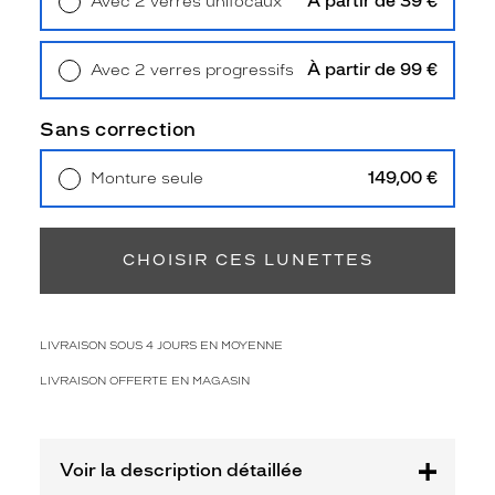
À partir de 39 €
Avec 2 verres unifocaux
2
Retrait en magasin
Offert
Polarisant
À partir de 99 €
Avec 2 verres progressifs
Non
Retrait en magasin
Offert
Type
de
Sans correction
verres
compatibles
149,00 €
Monture seule
Livraison à domicile
5,90 €
Progressifs
Retrait en magasin
Offert
Unifocaux
Type
CHOISIR CES LUNETTES
de
montage
Cerclé
LIVRAISON SOUS 4 JOURS EN MOYENNE
Taille
de
LIVRAISON OFFERTE EN MAGASIN
monture
L
Voir la description détaillée
Afficher
la