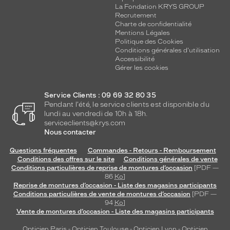
La Fondation KRYS GROUP
Recrutement
Charte de confidentialité
Mentions Légales
Politique des Cookies
Conditions générales d'utilisation
Accessibilité
Gérer les cookies
Service Clients : 09 69 32 80 35
Pendant l'été, le service clients est disponible du
lundi au vendredi de 10h à 18h.
serviceclients@krys.com
Nous contacter
Questions fréquentes
Commandes - Retours - Remboursement
Conditions des offres sur le site
Conditions générales de vente
Conditions particulières de reprise de montures d’occasion
[PDF —
86
Ko
]
Reprise de montures d’occasion - Liste des magasins participants
Conditions particulières de vente de montures d’occasion
[PDF —
94
Ko
]
Vente de montures d’occasion - Liste des magasins participants
Opticien Paris
-
Opticien Toulouse
-
Opticien Lyon
-
Opticien