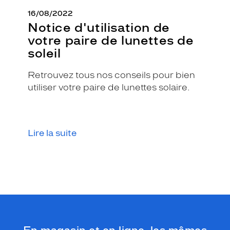
Non
16/08/2022
Matière
Notice d'utilisation de
votre paire de lunettes de
Plastique
soleil
Fournisseur
Retrouvez tous nos conseils pour bien
Seaport
Marque
utiliser votre paire de lunettes solaire.
Petit
Bateau
Lire la suite