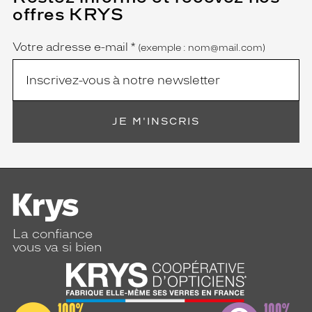
champ
offres KRYS
est
Name
obligatoire)
Votre adresse e-mail
*
(exemple : nom@mail.com)
JE M'INSCRIS
La confiance
vous va si bien