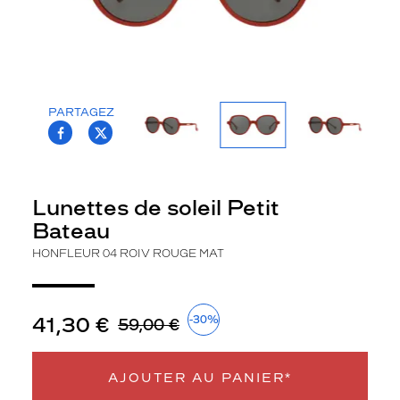
Dimensions
de
la
monture
PARTAGEZ
T.PROJECT.KRYS.FRONT.SHARE_FACEBOO
T.PROJECT.KRYS.FRONT.SHARE_TWI
5 mm
 mm
Lunettes de soleil Petit
Bateau
 mm
 mm
HONFLEUR 04 ROIV ROUGE MAT
Détails
techniques
41,30 €
-30%
59,00 €
Genre
Enfant
AJOUTER AU PANIER*
Forme