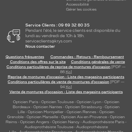
Accessibilité
Gérer les cookies
Service Clients : 09 69 32 80 35
Pendant l'été, le service clients est disponible du
lundi au vendredi de 10h à 18h.
serviceclients@krys.com
Nous contacter
Questions fréquentes
Commandes - Retours - Remboursement
Conditions des offres sur le site
Conditions générales de vente
Conditions particulières de reprise de montures d’occasion
[PDF —
86
Ko
]
Reprise de montures d’occasion - Liste des magasins participants
Conditions particulières de vente de montures d’occasion
[PDF —
94
Ko
]
Vente de montures d’occasion - Liste des magasins participants
Opticien Paris
-
Opticien Toulouse
-
Opticien Lyon
-
Opticien
Bordeaux
-
Opticien Nantes
-
Opticien Strasbourg
-
Opticien
Lille
-
Opticien Montpellier
-
Opticien Rennes
-
Opticien
Grenoble
-
Opticien Marseille
-
Opticien Aix-en-Provence
-
Opticien
Reims
-
Opticien Angers
-
Opticien Nancy
-
Audioprothésiste Paris
-
Audioprothésiste Toulouse
-
Audioprothésiste