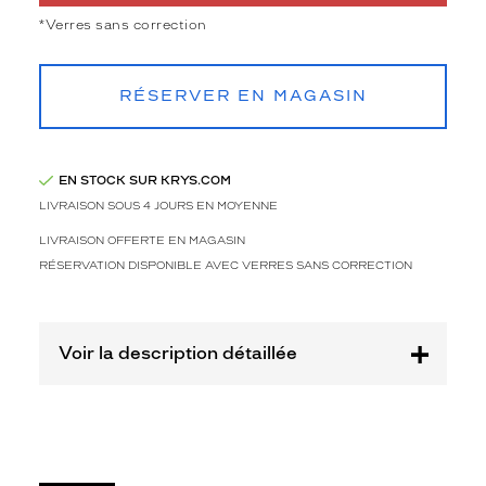
de
la
*Verres sans correction
monture
Papillon
RÉSERVER EN MAGASIN
Couleur
de
la
monture
EN STOCK SUR KRYS.COM
LIVRAISON SOUS 4 JOURS EN MOYENNE
Roiv
Rouge
LIVRAISON OFFERTE EN MAGASIN
Mat
RÉSERVATION DISPONIBLE AVEC VERRES SANS CORRECTION
Couleur
du
verre
Voir la description détaillée
Brun
dégradé
Indice
de
protection