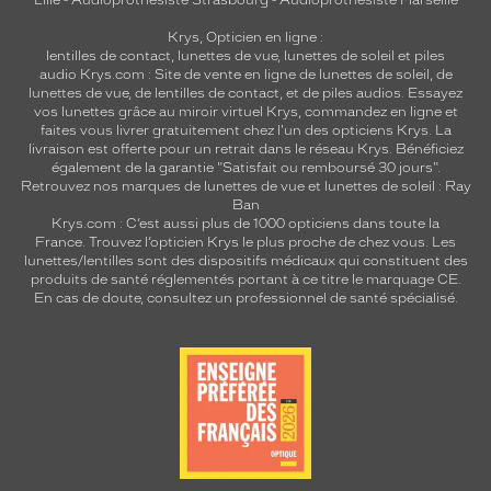
Lille
-
Audioprothésiste Strasbourg
-
Audioprothésiste Marseille
Krys, Opticien en ligne :
lentilles de contact
,
lunettes de vue
,
lunettes de soleil
et
piles
audio
Krys.com : Site de vente en ligne de lunettes de soleil, de
lunettes de vue, de
lentilles de contact
, et de piles audios. Essayez
vos lunettes grâce au miroir virtuel Krys, commandez en ligne et
faites vous livrer gratuitement chez l'un des opticiens Krys. La
livraison est offerte pour un retrait dans le réseau Krys. Bénéficiez
également de la garantie "Satisfait ou remboursé 30 jours".
Retrouvez nos marques de lunettes de vue et
lunettes de soleil : Ray
Ban
Krys.com : C’est aussi plus de 1000 opticiens dans toute la
France.
Trouvez l’opticien Krys le plus proche de chez vous
. Les
lunettes/lentilles sont des dispositifs médicaux qui constituent des
produits de santé réglementés portant à ce titre le marquage CE.
En cas de doute, consultez un professionnel de santé spécialisé.