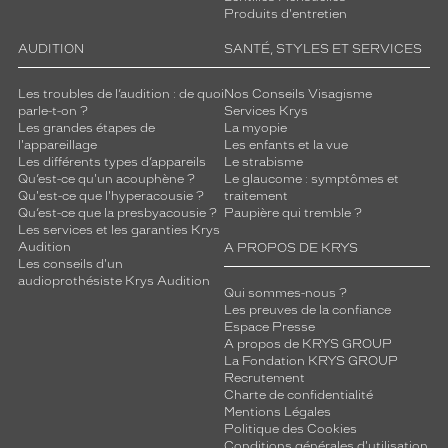
Produits d'entretien
AUDITION
SANTÉ, STYLES ET SERVICES
Les troubles de l’audition : de quoi
Nos Conseils Visagisme
parle-t-on ?
Services Krys
Les grandes étapes de
La myopie
l'appareillage
Les enfants et la vue
Les différents types d’appareils
Le strabisme
Qu’est-ce qu'un acouphène ?
Le glaucome : symptômes et
Qu'est-ce que l'hyperacousie ?
traitement
Qu’est-ce que la presbyacousie ?
Paupière qui tremble ?
Les services et les garanties Krys
Audition
A PROPOS DE KRYS
Les conseils d'un
audioprothésiste Krys Audition
Qui sommes-nous ?
Les preuves de la confiance
Espace Presse
A propos de KRYS GROUP
La Fondation KRYS GROUP
Recrutement
Charte de confidentialité
Mentions Légales
Politique des Cookies
Conditions générales d'utilisation