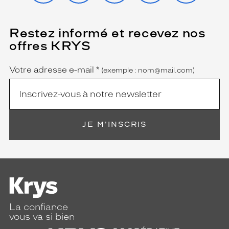
i
o
n
Restez informé et recevez nos
(Ce
s
champ
offres KRYS
est
o
Name
obligatoire)
l
a
Votre adresse e-mail
*
(exemple : nom@mail.com)
i
r
e
é
l
JE M'INSCRIS
é
g
a
n
t
e
e
t
La confiance
u
vous va si bien
n