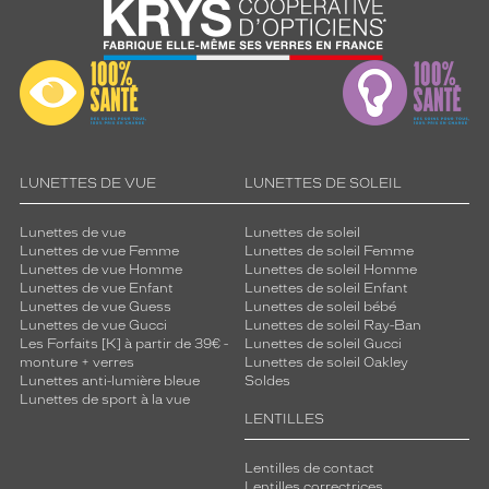
e
v
i
s
i
o
n
c
l
LUNETTES DE VUE
LUNETTES DE SOLEIL
a
i
Lunettes de vue
Lunettes de soleil
r
Lunettes de vue Femme
Lunettes de soleil Femme
e
Lunettes de vue Homme
Lunettes de soleil Homme
p
Lunettes de vue Enfant
Lunettes de soleil Enfant
a
Lunettes de vue Guess
Lunettes de soleil bébé
Lunettes de vue Gucci
Lunettes de soleil Ray-Ban
r
Les Forfaits [K] à partir de 39€ -
Lunettes de soleil Gucci
l
monture + verres
Lunettes de soleil Oakley
u
Lunettes anti-lumière bleue
Soldes
m
Lunettes de sport à la vue
i
LENTILLES
n
o
Lentilles de contact
s
Lentilles correctrices