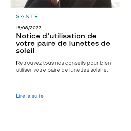
a
n
t
SANTÉ
.
É
16/08/2022
q
Notice d'utilisation de
u
votre paire de lunettes de
i
soleil
p
é
e
Retrouvez tous nos conseils pour bien
d
utiliser votre paire de lunettes solaire.
e
v
e
r
Lire la suite
r
e
s
b
l
e