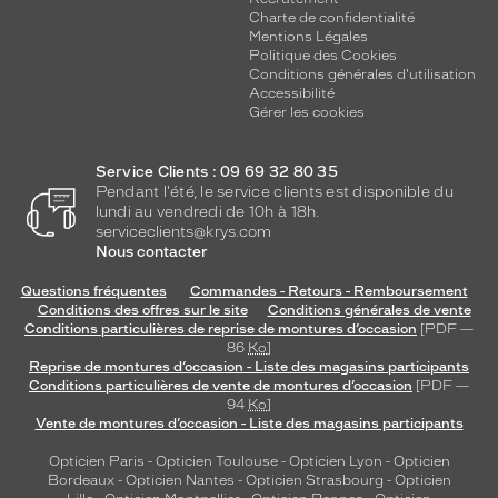
a
Charte de confidentialité
r
Mentions Légales
n
Politique des Cookies
e
Conditions générales d'utilisation
p
Accessibilité
Gérer les cookies
a
r
f
Service Clients : 09 69 32 80 35
a
Pendant l'été, le service clients est disponible du
i
lundi au vendredi de 10h à 18h.
t
serviceclients@krys.com
e
Nous contacter
m
Questions fréquentes
Commandes - Retours - Remboursement
e
Conditions des offres sur le site
Conditions générales de vente
n
Conditions particulières de reprise de montures d’occasion
[PDF —
t
86
Ko
]
l
Reprise de montures d’occasion - Liste des magasins participants
'
Conditions particulières de vente de montures d’occasion
[PDF —
e
94
Ko
]
Vente de montures d’occasion - Liste des magasins participants
s
p
Opticien Paris
-
Opticien Toulouse
-
Opticien Lyon
-
Opticien
r
Bordeaux
-
Opticien Nantes
-
Opticien Strasbourg
-
Opticien
i