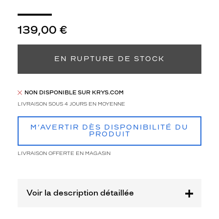
a
f
o
139,00 €
r
m
e
EN RUPTURE DE STOCK
o
v
a
l
NON DISPONIBLE SUR KRYS.COM
e
LIVRAISON SOUS 4 JOURS EN MOYENNE
a
v
M’AVERTIR DÈS DISPONIBILITÉ DU
e
PRODUIT
c
u
LIVRAISON OFFERTE EN MAGASIN
n
e
s
t
Voir la description détaillée
r
u