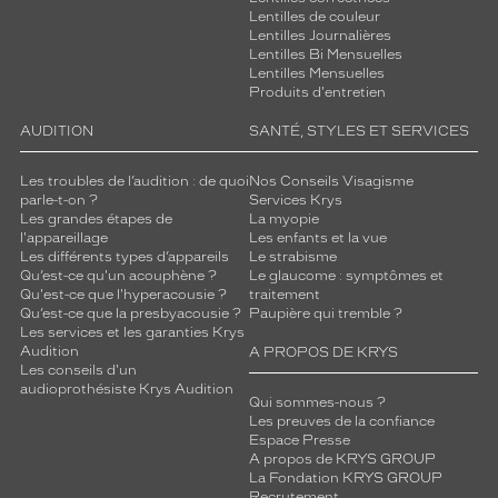
i
Lentilles de couleur
t
Lentilles Journalières
Lentilles Bi Mensuelles
é
Lentilles Mensuelles
m
Produits d'entretien
o
y
AUDITION
SANTÉ, STYLES ET SERVICES
e
n
Les troubles de l’audition : de quoi
Nos Conseils Visagisme
n
parle-t-on ?
Services Krys
e
Les grandes étapes de
La myopie
.
l'appareillage
Les enfants et la vue
Les différents types d’appareils
Le strabisme
C
Qu’est-ce qu'un acouphène ?
Le glaucome : symptômes et
e
Qu'est-ce que l'hyperacousie ?
traitement
m
Qu’est-ce que la presbyacousie ?
Paupière qui tremble ?
o
Les services et les garanties Krys
d
Audition
A PROPOS DE KRYS
è
Les conseils d'un
audioprothésiste Krys Audition
l
Qui sommes-nous ?
e
Les preuves de la confiance
i
Espace Presse
n
A propos de KRYS GROUP
La Fondation KRYS GROUP
c
Recrutement