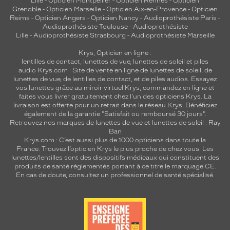
Lille
-
Opticien Montpellier
-
Opticien Rennes
-
Opticien
t
Grenoble
-
Opticien Marseille
-
Opticien Aix-en-Provence
-
Opticien
Reims
-
Opticien Angers
-
Opticien Nancy
-
Audioprothésiste Paris
-
v
Audioprothésiste Toulouse
-
Audioprothésiste
i
Lille
-
Audioprothésiste Strasbourg
-
Audioprothésiste Marseille
n
t
Krys, Opticien en ligne :
a
lentilles de contact
,
lunettes de vue
,
lunettes de soleil
et
piles
g
audio
Krys.com : Site de vente en ligne de lunettes de soleil, de
lunettes de vue, de
lentilles de contact
, et de piles audios. Essayez
e
vos lunettes grâce au miroir virtuel Krys, commandez en ligne et
-
faites vous livrer gratuitement chez l'un des opticiens Krys. La
c
livraison est offerte pour un retrait dans le réseau Krys. Bénéficiez
h
également de la garantie "Satisfait ou remboursé 30 jours".
i
Retrouvez nos marques de lunettes de vue et
lunettes de soleil : Ray
c
Ban
Krys.com : C’est aussi plus de 1000 opticiens dans toute la
d
France.
Trouvez l’opticien Krys le plus proche de chez vous
. Les
e
lunettes/lentilles sont des dispositifs médicaux qui constituent des
l
produits de santé réglementés portant à ce titre le marquage CE.
a
En cas de doute, consultez un professionnel de santé spécialisé.
m
a
r
q
u