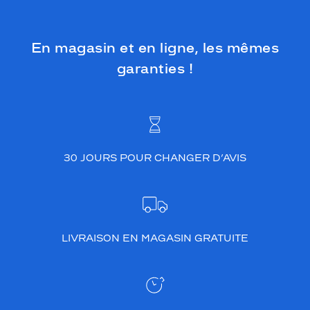
u
d
é
g
En magasin et en ligne, les mêmes
r
garanties !
a
d
é
,
c
e
t
30 JOURS POUR CHANGER D’AVIS
t
e
r
é
f
LIVRAISON EN MAGASIN GRATUITE
é
r
e
n
c
e