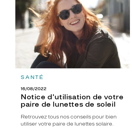
de
votre
paire
de
lunettes
de
soleil
SANTÉ
16/08/2022
Notice d'utilisation de votre
paire de lunettes de soleil
Retrouvez tous nos conseils pour bien
utiliser votre paire de lunettes solaire.