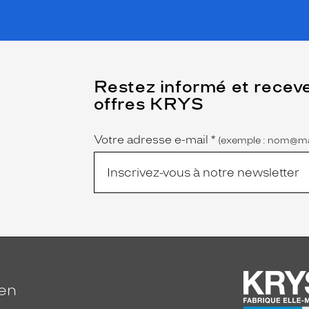
(Ce
Restez informé et recev
champ
offres KRYS
est
Name
obligatoire)
Votre adresse e-mail
*
(exemple : nom@ma
ien