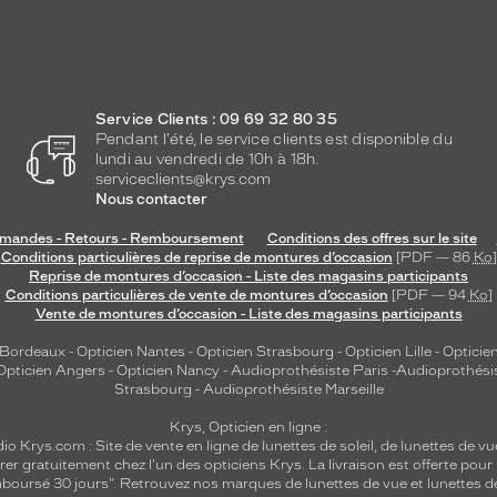
Service Clients : 09 69 32 80 35
Pendant l'été, le service clients est disponible du
lundi au vendredi de 10h à 18h.
serviceclients@krys.com
Nous contacter
andes - Retours - Remboursement
Conditions des offres sur le site
Conditions particulières de reprise de montures d’occasion
[PDF — 86
Ko
]
Reprise de montures d’occasion - Liste des magasins participants
Conditions particulières de vente de montures d’occasion
[PDF — 94
Ko
]
Vente de montures d’occasion - Liste des magasins participants
 Bordeaux
-
Opticien Nantes
-
Opticien Strasbourg
-
Opticien Lille
-
Opticien
Opticien Angers
-
Opticien Nancy
-
Audioprothésiste Paris
-
Audioprothési
Strasbourg
-
Audioprothésiste Marseille
Krys, Opticien en ligne :
dio
Krys.com : Site de vente en ligne de lunettes de soleil, de lunettes de vu
rer gratuitement chez l'un des opticiens Krys. La livraison est offerte pour
emboursé 30 jours". Retrouvez nos marques de lunettes de vue et
lunettes d