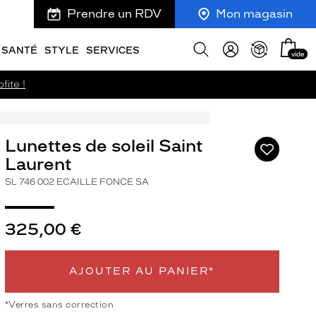
Prendre un RDV
Mon magasin
Mon
Afficher
SANTÉ
STYLE
SERVICES
vide
panie
la
recherche
fite !
Lunettes de soleil Saint
Ajouter
à
Laurent
ma
SL 746 002 ECAILLE FONCE SA
liste
d’envies
325,00 €
AJOUTER AU PANIER*
ivant
*Verres sans correction