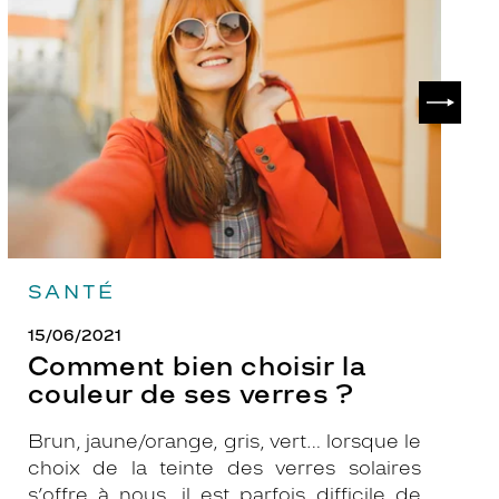
choisir
le
la
v
couleur
p
de
?
SUIVAN
ses
verres
?
SANTÉ
15/06/2021
Comment bien choisir la
couleur de ses verres ?
Brun, jaune/orange, gris, vert… lorsque le
choix de la teinte des verres solaires
s’offre à nous, il est parfois difficile de