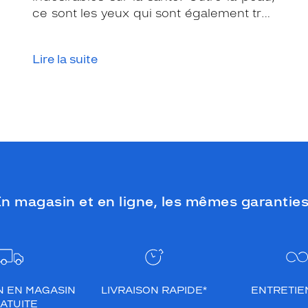
ce sont les yeux qui sont également très
exposés aux rayonnements ultraviolets
(UV). Même si le soleil se fait discret ou
Lire la suite
que le temps est couvert, il est donc
impératif de les protéger en ville, à la
mer, à la montagne, lors de toutes les
activités en extérieur.
n magasin et en ligne, les mêmes garanties
N EN MAGASIN
LIVRAISON RAPIDE*
ENTRETIEN
ATUITE