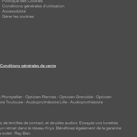
Politique des Cookies
Conditions générales d'utilisation
Accessibilité
Gérer les cookies
Conditions générales de vente
 Montpellier
-
Opticien Rennes
-
Opticien Grenoble
-
Opticien
ste Toulouse
-
Audioprothésiste Lille
-
Audioprothésiste
e, de
lentilles de contact
, et de piles audios. Essayez vos lunettes
 un retrait dans le réseau Krys. Bénéficiez également de la garantie
e soleil : Ray Ban