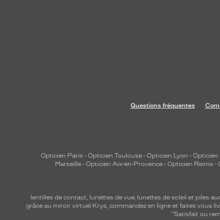
Questions fréquentes
Comm
Opticien Paris
-
Opticien Toulouse
-
Opticien Lyon
-
Opticien
Marseille
-
Opticien Aix-en-Provence
-
Opticien Reims
-
lentilles de contact
,
lunettes de vue
,
lunettes de soleil
et
piles au
grâce au miroir virtuel Krys, commandez en ligne et faites vous liv
"Satisfait ou r