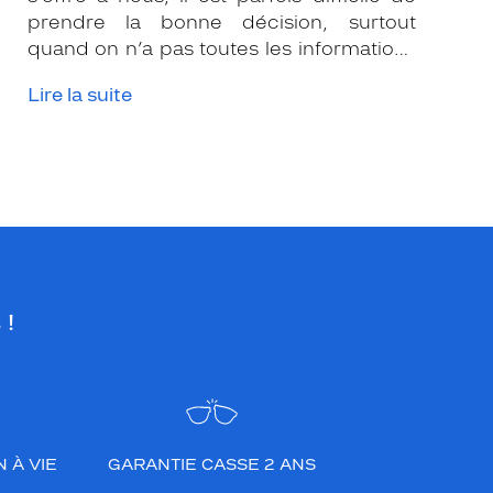
prendre la bonne décision, surtout
quand on n’a pas toutes les informations
nécessaires. Les opticiens Krys sont là
Lire la suite
pour vous conseiller et apporter leur
expertise afin que vous fassiez le bon
choix en fonction de votre amétropie
et/ou de l’activité sportive pratiquée.
 !
 À VIE
GARANTIE CASSE 2 ANS