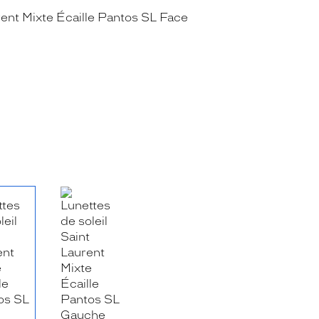
RE_FACEBOOK_TITLE
.SHARE_TWITTER_TITLE