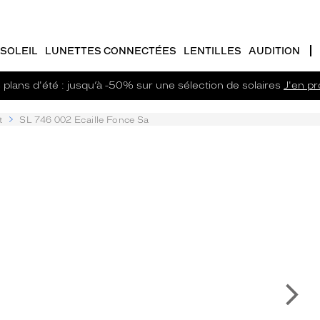
SOLEIL
LUNETTES CONNECTÉES
LENTILLES
AUDITION
plans d'été : jusqu’à -50% sur une sélection de solaires
J'en pro
t
SL 746 002 Ecaille Fonce Sa
Su