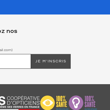
ez nos
il.com)
JE M'INSCRIS