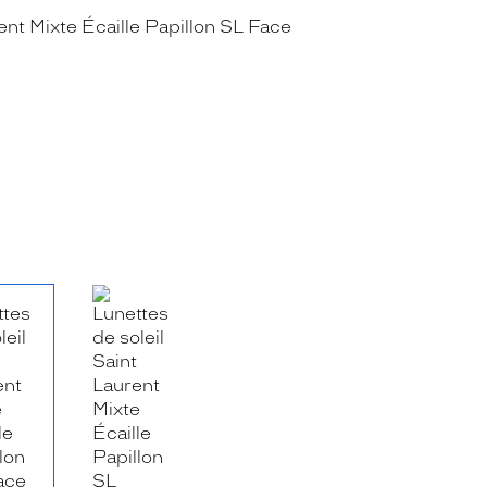
RE_FACEBOOK_TITLE
.SHARE_TWITTER_TITLE