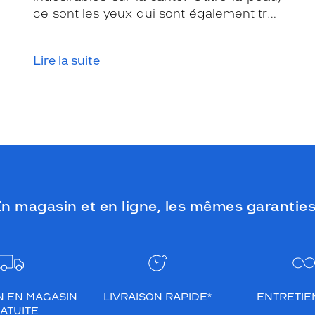
ce sont les yeux qui sont également très
exposés aux rayonnements ultraviolets
(UV). Même si le soleil se fait discret ou
Lire la suite
que le temps est couvert, il est donc
impératif de les protéger en ville, à la
mer, à la montagne, lors de toutes les
activités en extérieur.
n magasin et en ligne, les mêmes garanties
N EN MAGASIN
LIVRAISON RAPIDE*
ENTRETIEN
ATUITE