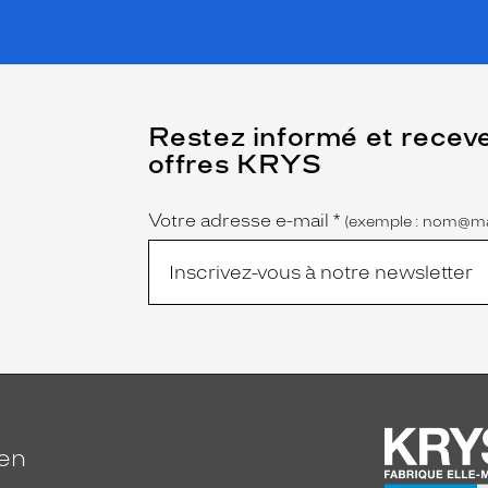
(Ce
Restez informé et recev
champ
offres KRYS
est
Name
obligatoire)
Votre adresse e-mail
*
(exemple : nom@ma
ien