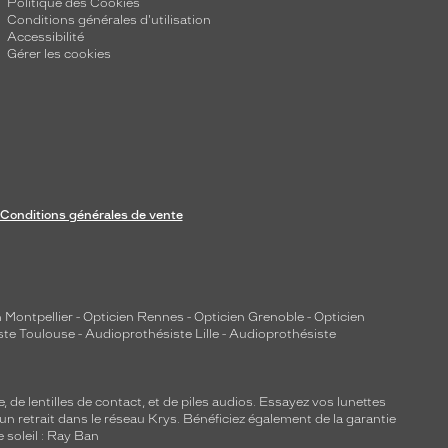
Politique des Cookies
Conditions générales d'utilisation
Accessibilité
Gérer les cookies
Conditions générales de vente
 Montpellier
-
Opticien Rennes
-
Opticien Grenoble
-
Opticien
ste Toulouse
-
Audioprothésiste Lille
-
Audioprothésiste
e, de
lentilles de contact
, et de piles audios. Essayez vos lunettes
 un retrait dans le réseau Krys. Bénéficiez également de la garantie
e soleil : Ray Ban