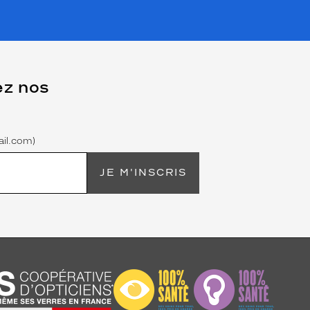
ez nos
il.com)
JE M'INSCRIS