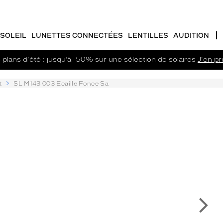
SOLEIL
LUNETTES CONNECTÉES
LENTILLES
AUDITION
plans d'été : jusqu’à -50% sur une sélection de solaires
J'en pro
t
SL M143 003 Ecaille Fonce Sa
Su