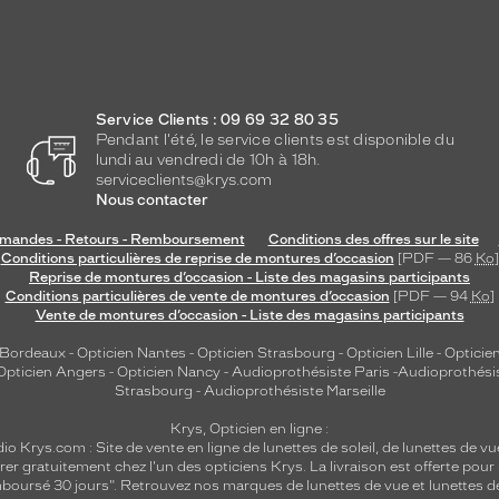
Service Clients : 09 69 32 80 35
Pendant l'été, le service clients est disponible du
lundi au vendredi de 10h à 18h.
serviceclients@krys.com
Nous contacter
andes - Retours - Remboursement
Conditions des offres sur le site
Conditions particulières de reprise de montures d’occasion
[PDF — 86
Ko
]
Reprise de montures d’occasion - Liste des magasins participants
Conditions particulières de vente de montures d’occasion
[PDF — 94
Ko
]
Vente de montures d’occasion - Liste des magasins participants
 Bordeaux
-
Opticien Nantes
-
Opticien Strasbourg
-
Opticien Lille
-
Opticien
Opticien Angers
-
Opticien Nancy
-
Audioprothésiste Paris
-
Audioprothési
Strasbourg
-
Audioprothésiste Marseille
Krys, Opticien en ligne :
dio
Krys.com : Site de vente en ligne de lunettes de soleil, de lunettes de vu
rer gratuitement chez l'un des opticiens Krys. La livraison est offerte pour
emboursé 30 jours". Retrouvez nos marques de lunettes de vue et
lunettes d