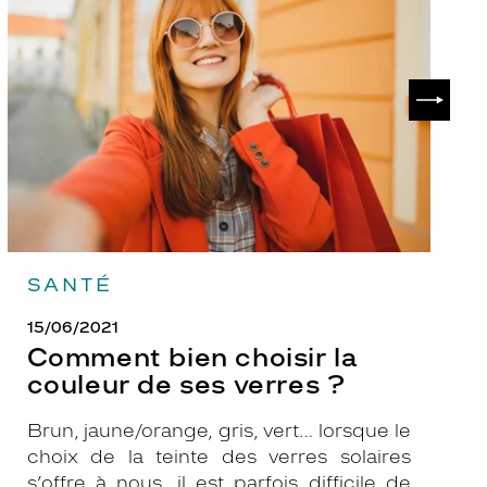
choisir
le
la
v
couleur
p
de
?
SUIVAN
ses
verres
?
SANTÉ
15/06/2021
Comment bien choisir la
couleur de ses verres ?
Brun, jaune/orange, gris, vert… lorsque le
choix de la teinte des verres solaires
s’offre à nous, il est parfois difficile de