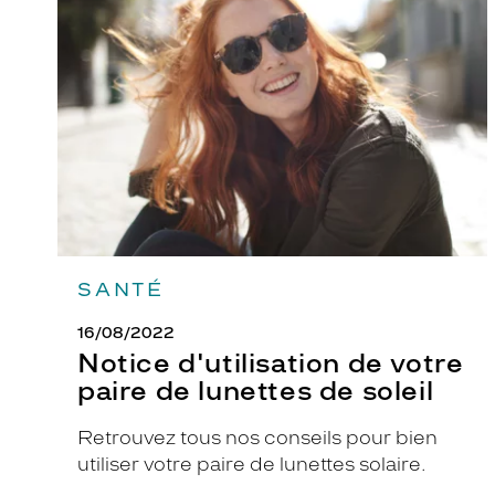
de
votre
paire
de
lunettes
de
soleil
SANTÉ
16/08/2022
Notice d'utilisation de votre
paire de lunettes de soleil
Retrouvez tous nos conseils pour bien
utiliser votre paire de lunettes solaire.