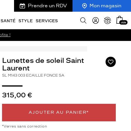
Prendre un RDV
Mon magasin
Mon
Afficher
SANTÉ
STYLE
SERVICES
vide
panie
la
recherche
fite !
Lunettes de soleil Saint
Ajouter
à
Laurent
ma
SL M143 003 ECAILLE FONCE SA
liste
d’envies
315,00 €
AJOUTER AU PANIER*
ivant
*Verres sans correction