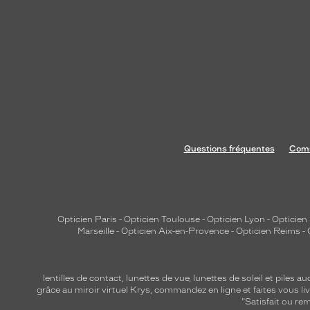
Questions fréquentes
Comm
Opticien Paris
-
Opticien Toulouse
-
Opticien Lyon
-
Opticien
Marseille
-
Opticien Aix-en-Provence
-
Opticien Reims
-
lentilles de contact
,
lunettes de vue
,
lunettes de soleil
et
piles au
grâce au miroir virtuel Krys, commandez en ligne et faites vous liv
"Satisfait ou r