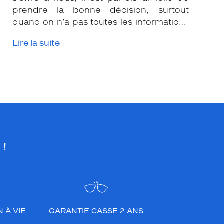
prendre la bonne décision, surtout
quand on n’a pas toutes les informations
nécessaires. Les opticiens Krys sont là
Lire la suite
pour vous conseiller et apporter leur
expertise afin que vous fassiez le bon
choix en fonction de votre amétropie
et/ou de l’activité sportive pratiquée.
 !
 À VIE
GARANTIE CASSE 2 ANS