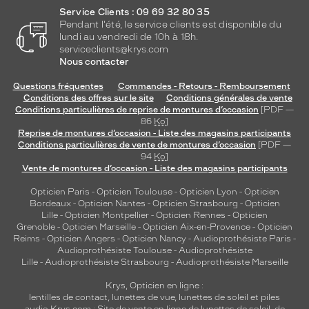
Service Clients : 09 69 32 80 35
Pendant l'été, le service clients est disponible du
lundi au vendredi de 10h à 18h.
serviceclients@krys.com
Nous contacter
Questions fréquentes
Commandes - Retours - Remboursement
Conditions des offres sur le site
Conditions générales de vente
Conditions particulières de reprise de montures d’occasion
[PDF —
86
Ko
]
Reprise de montures d’occasion - Liste des magasins participants
Conditions particulières de vente de montures d’occasion
[PDF —
94
Ko
]
Vente de montures d’occasion - Liste des magasins participants
Opticien Paris
-
Opticien Toulouse
-
Opticien Lyon
-
Opticien
Bordeaux
-
Opticien Nantes
-
Opticien Strasbourg
-
Opticien
Lille
-
Opticien Montpellier
-
Opticien Rennes
-
Opticien
Grenoble
-
Opticien Marseille
-
Opticien Aix-en-Provence
-
Opticien
Reims
-
Opticien Angers
-
Opticien Nancy
-
Audioprothésiste Paris
-
Audioprothésiste Toulouse
-
Audioprothésiste
Lille
-
Audioprothésiste Strasbourg
-
Audioprothésiste Marseille
Krys, Opticien en ligne :
lentilles de contact
,
lunettes de vue
,
lunettes de soleil
et
piles