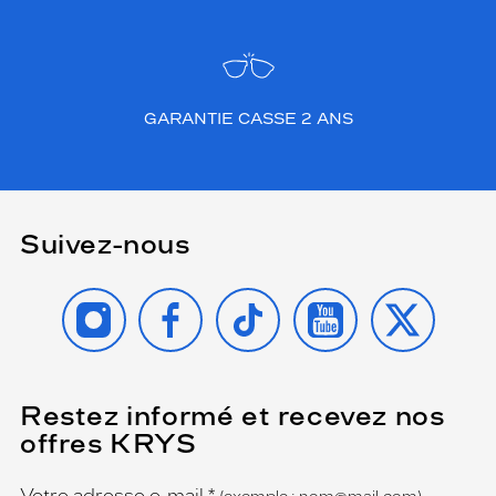
GARANTIE CASSE 2 ANS
Suivez-nous
INSTAGRAM
FACEBOOK
TIKTOK
YOUTUBE
X
Restez informé et recevez nos
(Ce
champ
offres KRYS
est
Name
obligatoire)
Votre adresse e-mail
*