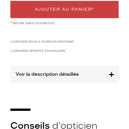
Polarisant
AJOUTER AU PANIER*
Non
Type
*Verres sans correction
de
verres
compatibles
LIVRAISON SOUS 4 JOURS EN MOYENNE
Progressifs
LIVRAISON OFFERTE EN MAGASIN
Unifocaux
Type
de
montage
Voir la description détaillée
Cerclé
Taille
de
monture
M
Afficher
Conseils
d'opticien
la
mention