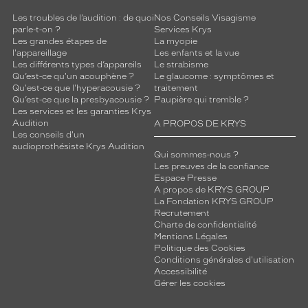
Les troubles de l’audition : de quoi
Nos Conseils Visagisme
parle-t-on ?
Services Krys
Les grandes étapes de
La myopie
l'appareillage
Les enfants et la vue
Les différents types d’appareils
Le strabisme
Qu’est-ce qu'un acouphène ?
Le glaucome : symptômes et
Qu'est-ce que l'hyperacousie ?
traitement
Qu’est-ce que la presbyacousie ?
Paupière qui tremble ?
Les services et les garanties Krys
Audition
A PROPOS DE KRYS
Les conseils d'un
audioprothésiste Krys Audition
Qui sommes-nous ?
Les preuves de la confiance
Espace Presse
A propos de KRYS GROUP
La Fondation KRYS GROUP
Recrutement
Charte de confidentialité
Mentions Légales
Politique des Cookies
Conditions générales d'utilisation
Accessibilité
Gérer les cookies