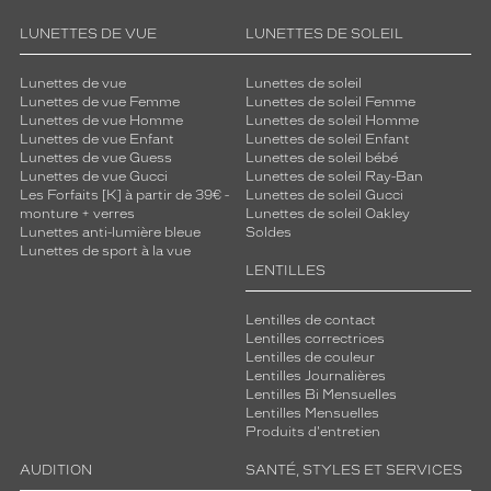
LUNETTES DE VUE
LUNETTES DE SOLEIL
Lunettes de vue
Lunettes de soleil
Lunettes de vue Femme
Lunettes de soleil Femme
Lunettes de vue Homme
Lunettes de soleil Homme
Lunettes de vue Enfant
Lunettes de soleil Enfant
Lunettes de vue Guess
Lunettes de soleil bébé
Lunettes de vue Gucci
Lunettes de soleil Ray-Ban
Les Forfaits [K] à partir de 39€ -
Lunettes de soleil Gucci
monture + verres
Lunettes de soleil Oakley
Lunettes anti-lumière bleue
Soldes
Lunettes de sport à la vue
LENTILLES
Lentilles de contact
Lentilles correctrices
Lentilles de couleur
Lentilles Journalières
Lentilles Bi Mensuelles
Lentilles Mensuelles
Produits d'entretien
AUDITION
SANTÉ, STYLES ET SERVICES