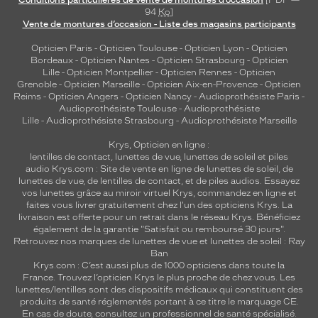
Conditions particulières de vente de montures d’occasion
[PDF —
94
Ko
]
Vente de montures d’occasion - Liste des magasins participants
Opticien Paris
-
Opticien Toulouse
-
Opticien Lyon
-
Opticien
Bordeaux
-
Opticien Nantes
-
Opticien Strasbourg
-
Opticien
Lille
-
Opticien Montpellier
-
Opticien Rennes
-
Opticien
Grenoble
-
Opticien Marseille
-
Opticien Aix-en-Provence
-
Opticien
Reims
-
Opticien Angers
-
Opticien Nancy
-
Audioprothésiste Paris
-
Audioprothésiste Toulouse
-
Audioprothésiste
Lille
-
Audioprothésiste Strasbourg
-
Audioprothésiste Marseille
Krys, Opticien en ligne :
lentilles de contact
,
lunettes de vue
,
lunettes de soleil
et
piles
audio
Krys.com : Site de vente en ligne de lunettes de soleil, de
lunettes de vue, de
lentilles de contact
, et de piles audios. Essayez
vos lunettes grâce au miroir virtuel Krys, commandez en ligne et
faites vous livrer gratuitement chez l'un des opticiens Krys. La
livraison est offerte pour un retrait dans le réseau Krys. Bénéficiez
également de la garantie "Satisfait ou remboursé 30 jours".
Retrouvez nos marques de lunettes de vue et
lunettes de soleil : Ray
Ban
Krys.com : C’est aussi plus de 1000 opticiens dans toute la
France.
Trouvez l’opticien Krys le plus proche de chez vous
. Les
lunettes/lentilles sont des dispositifs médicaux qui constituent des
produits de santé réglementés portant à ce titre le marquage CE.
En cas de doute, consultez un professionnel de santé spécialisé.