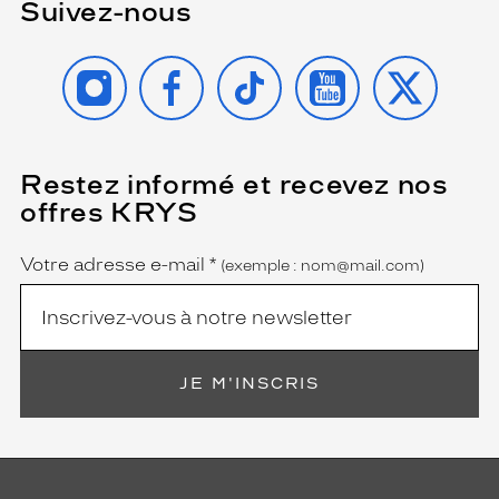
Suivez-nous
INSTAGRAM
FACEBOOK
TIKTOK
YOUTUBE
X
Restez informé et recevez nos
(Ce
champ
offres KRYS
est
Name
obligatoire)
Votre adresse e-mail
*
(exemple : nom@mail.com)
JE M'INSCRIS