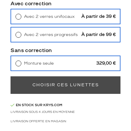
Polarisant
Avec correction
Non
À partir de 39 €
Avec 2 verres unifocaux
Type
Retrait en magasin
Offert
de
verres
À partir de 99 €
Avec 2 verres progressifs
compatibles
Retrait en magasin
Offert
Progressifs
Sans correction
Unifocaux
Type
329,00 €
Monture seule
de
Livraison à domicile
5,90 €
montage
Retrait en magasin
Offert
Cerclé
CHOISIR CES LUNETTES
Taille
de
monture
EN STOCK SUR KRYS.COM
LIVRAISON SOUS 4 JOURS EN MOYENNE
XL
Afficher
LIVRAISON OFFERTE EN MAGASIN
la
mention