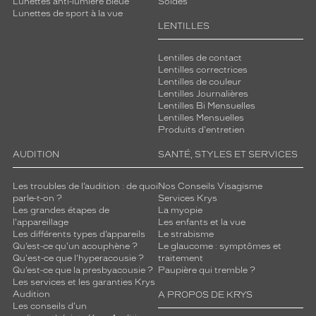
Lunettes anti-lumière bleue
Soldes
Lunettes de sport à la vue
LENTILLES
Lentilles de contact
Lentilles correctrices
Lentilles de couleur
Lentilles Journalières
Lentilles Bi Mensuelles
Lentilles Mensuelles
Produits d'entretien
AUDITION
SANTÉ, STYLES ET SERVICES
Les troubles de l’audition : de quoi
Nos Conseils Visagisme
parle-t-on ?
Services Krys
Les grandes étapes de
La myopie
l'appareillage
Les enfants et la vue
Les différents types d’appareils
Le strabisme
Qu’est-ce qu'un acouphène ?
Le glaucome : symptômes et
Qu'est-ce que l'hyperacousie ?
traitement
Qu’est-ce que la presbyacousie ?
Paupière qui tremble ?
Les services et les garanties Krys
Audition
A PROPOS DE KRYS
Les conseils d'un