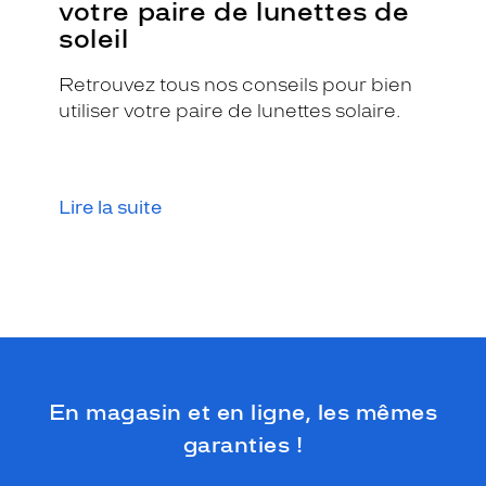
votre paire de lunettes de
t
soleil
a
t
e
Retrouvez tous nos conseils pour bien
n
utiliser votre paire de lunettes solaire.
o
i
r
b
Lire la suite
r
i
l
l
a
n
t
.
L
a
En magasin et en ligne, les mêmes
r
garanties !
é
f