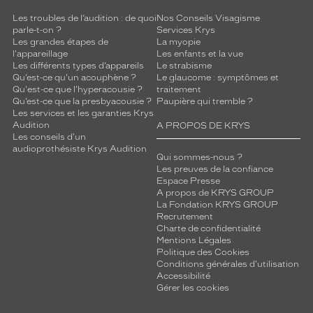
q
Les troubles de l’audition : de quoi
Nos Conseils Visagisme
u
parle-t-on ?
Services Krys
e
Les grandes étapes de
La myopie
d
l'appareillage
Les enfants et la vue
e
Les différents types d’appareils
Le strabisme
Qu’est-ce qu'un acouphène ?
Le glaucome : symptômes et
l
Qu'est-ce que l'hyperacousie ?
traitement
'
Qu’est-ce que la presbyacousie ?
Paupière qui tremble ?
e
Les services et les garanties Krys
s
Audition
A PROPOS DE KRYS
t
Les conseils d'un
h
audioprothésiste Krys Audition
Qui sommes-nous ?
é
Les preuves de la confiance
t
Espace Presse
i
A propos de KRYS GROUP
q
La Fondation KRYS GROUP
Recrutement
u
Charte de confidentialité
e
Mentions Légales
r
Politique des Cookies
o
Conditions générales d'utilisation
c
Accessibilité
k
Gérer les cookies
,