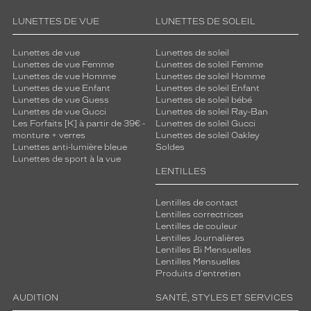
s
i
LUNETTES DE VUE
LUNETTES DE SOLEIL
o
n
Lunettes de vue
Lunettes de soleil
n
Lunettes de vue Femme
Lunettes de soleil Femme
a
Lunettes de vue Homme
Lunettes de soleil Homme
t
Lunettes de vue Enfant
Lunettes de soleil Enfant
u
Lunettes de vue Guess
Lunettes de soleil bébé
r
Lunettes de vue Gucci
Lunettes de soleil Ray-Ban
Les Forfaits [K] à partir de 39€ -
Lunettes de soleil Gucci
e
monture + verres
Lunettes de soleil Oakley
l
Lunettes anti-lumière bleue
Soldes
l
Lunettes de sport à la vue
e
LENTILLES
.
E
Lentilles de contact
m
Lentilles correctrices
b
Lentilles de couleur
l
Lentilles Journalières
é
Lentilles Bi Mensuelles
Lentilles Mensuelles
m
Produits d'entretien
a
t
AUDITION
SANTÉ, STYLES ET SERVICES
i