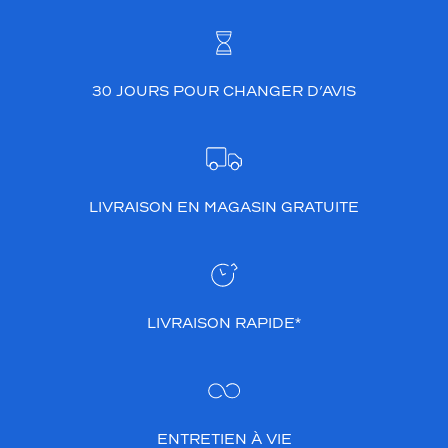
é
r
e
n
c
30 JOURS POUR CHANGER D’AVIS
e
s
l
8
2
5
LIVRAISON EN MAGASIN GRATUITE
e
s
t
é
q
LIVRAISON RAPIDE*
u
i
p
é
e
d
ENTRETIEN À VIE
e