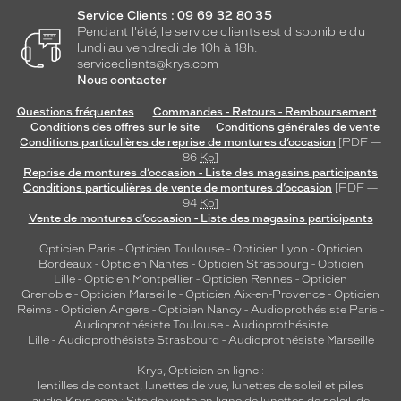
l
Service Clients : 09 69 32 80 35
e
Pendant l'été, le service clients est disponible du
m
lundi au vendredi de 10h à 18h.
o
serviceclients@krys.com
d
Nous contacter
è
l
Questions fréquentes
Commandes - Retours - Remboursement
Conditions des offres sur le site
Conditions générales de vente
e
Conditions particulières de reprise de montures d’occasion
[PDF —
s
86
Ko
]
l
Reprise de montures d’occasion - Liste des magasins participants
8
Conditions particulières de vente de montures d’occasion
[PDF —
2
94
Ko
]
5
Vente de montures d’occasion - Liste des magasins participants
a
Opticien Paris
-
Opticien Toulouse
-
Opticien Lyon
-
Opticien
s
Bordeaux
-
Opticien Nantes
-
Opticien Strasbourg
-
Opticien
s
Lille
-
Opticien Montpellier
-
Opticien Rennes
-
Opticien
u
Grenoble
-
Opticien Marseille
-
Opticien Aix-en-Provence
-
Opticien
r
Reims
-
Opticien Angers
-
Opticien Nancy
-
Audioprothésiste Paris
-
Audioprothésiste Toulouse
-
Audioprothésiste
e
Lille
-
Audioprothésiste Strasbourg
-
Audioprothésiste Marseille
u
n
Krys, Opticien en ligne :
e
lentilles de contact
,
lunettes de vue
,
lunettes de soleil
et
piles
é