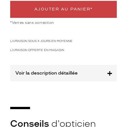
e
m
AJOUTER AU PANIER*
i
x
*Verres sans correction
t
e
m
LIVRAISON SOUS 4 JOURS EN MOYENNE
i
n
LIVRAISON OFFERTE EN MAGASIN
i
m
a
l
Voir la description détaillée
i
s
t
e
a
v
e
c
Conseils
d'opticien
u