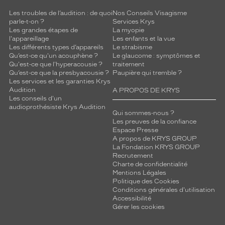
e
Les troubles de l’audition : de quoi
Nos Conseils Visagisme
.
parle-t-on ?
Services Krys
C
Les grandes étapes de
La myopie
e
l'appareillage
Les enfants et la vue
m
Les différents types d’appareils
Le strabisme
Qu’est-ce qu'un acouphène ?
Le glaucome : symptômes et
o
Qu'est-ce que l'hyperacousie ?
traitement
d
Qu’est-ce que la presbyacousie ?
Paupière qui tremble ?
è
Les services et les garanties Krys
l
Audition
A PROPOS DE KRYS
e
Les conseils d'un
i
audioprothésiste Krys Audition
Qui sommes-nous ?
n
Les preuves de la confiance
c
Espace Presse
a
A propos de KRYS GROUP
r
La Fondation KRYS GROUP
Recrutement
n
Charte de confidentialité
e
Mentions Légales
p
Politique des Cookies
a
Conditions générales d'utilisation
r
Accessibilité
f
Gérer les cookies
a