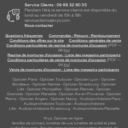
i
Service Clients : 09 69 32 80 35
t
Pendant l'été, le service clients est disponible du
e
lundi au vendredi de 10h à 18h.
m
serviceclients@krys.com
e
Nous contacter
n
t
Questions fréquentes
Commandes - Retours - Remboursement
Conditions des offres sur le site
Conditions générales de vente
l
Conditions particulières de reprise de montures d’occasion
[PDF —
e
86
Ko
]
l
Reprise de montures d’occasion - Liste des magasins participants
u
Conditions particulières de vente de montures d’occasion
[PDF —
x
94
Ko
]
e
Vente de montures d’occasion - Liste des magasins participants
s
Opticien Paris
-
Opticien Toulouse
-
Opticien Lyon
-
Opticien
o
Bordeaux
-
Opticien Nantes
-
Opticien Strasbourg
-
Opticien
p
Lille
-
Opticien Montpellier
-
Opticien Rennes
-
Opticien
h
Grenoble
-
Opticien Marseille
-
Opticien Aix-en-Provence
-
Opticien
i
Reims
-
Opticien Angers
-
Opticien Nancy
-
Audioprothésiste Paris
-
Audioprothésiste Toulouse
-
Audioprothésiste
s
Lille
-
Audioprothésiste Strasbourg
-
Audioprothésiste Marseille
t
i
Krys, Opticien en ligne :
q
lentilles de contact
,
lunettes de vue
,
lunettes de soleil
et
piles
u