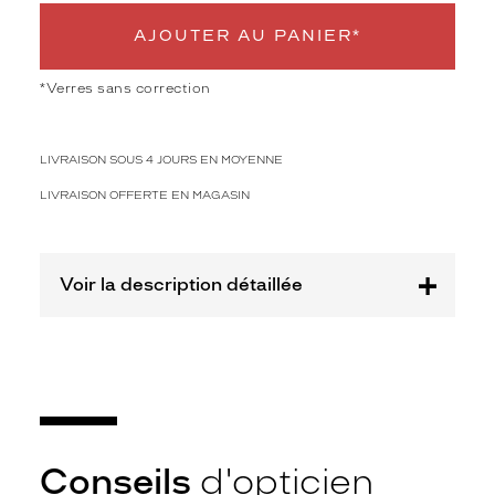
o
r
AJOUTER AU PANIER*
e
n
*Verres sans correction
t
u
n
LIVRAISON SOUS 4 JOURS EN MOYENNE
e
f
LIVRAISON OFFERTE EN MAGASIN
o
r
m
e
Voir la description détaillée
p
a
p
i
l
l
o
n
Conseils
d'opticien
n