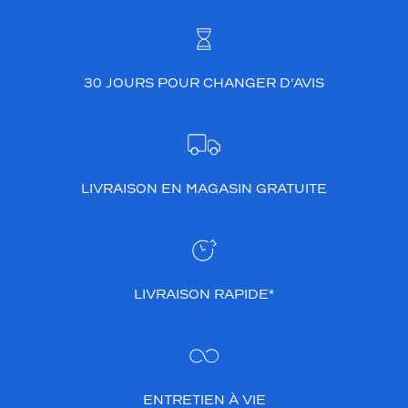
.
L
a
r
é
30 JOURS POUR CHANGER D’AVIS
f
é
r
e
n
c
LIVRAISON EN MAGASIN GRATUITE
e
s
l
8
2
LIVRAISON RAPIDE*
6
e
s
t
é
q
ENTRETIEN À VIE
u