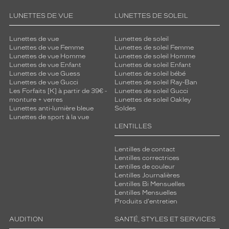
m
a
LUNETTES DE VUE
LUNETTES DE SOLEIL
l
e
Lunettes de vue
Lunettes de soleil
e
Lunettes de vue Femme
Lunettes de soleil Femme
t
Lunettes de vue Homme
Lunettes de soleil Homme
u
Lunettes de vue Enfant
Lunettes de soleil Enfant
n
Lunettes de vue Guess
Lunettes de soleil bébé
e
Lunettes de vue Gucci
Lunettes de soleil Ray-Ban
Les Forfaits [K] à partir de 39€ -
Lunettes de soleil Gucci
é
monture + verres
Lunettes de soleil Oakley
l
Lunettes anti-lumière bleue
Soldes
é
Lunettes de sport à la vue
g
LENTILLES
a
n
Lentilles de contact
c
Lentilles correctrices
e
Lentilles de couleur
v
Lentilles Journalières
i
Lentilles Bi Mensuelles
Lentilles Mensuelles
n
Produits d'entretien
t
a
AUDITION
SANTÉ, STYLES ET SERVICES
g