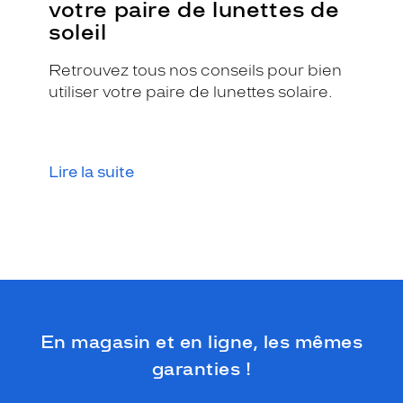
votre paire de lunettes de
u
soleil
e
é
c
Retrouvez tous nos conseils pour bien
a
utiliser votre paire de lunettes solaire.
i
l
l
e
Lire la suite
c
l
a
i
r
b
r
i
l
l
En magasin et en ligne, les mêmes
a
garanties !
n
t