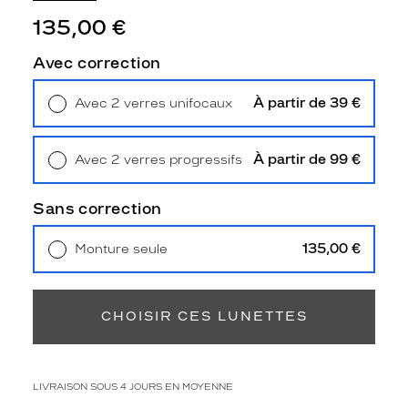
u
135,00 €
e
g
Avec correction
r
â
c
À partir de 39 €
Avec 2 verres unifocaux
e
Retrait en magasin
Offert
à
l
À partir de 99 €
Avec 2 verres progressifs
e
Retrait en magasin
Offert
u
Sans correction
r
m
o
135,00 €
Monture seule
n
Livraison à domicile
5,90 €
t
Retrait en magasin
Offert
u
CHOISIR CES LUNETTES
r
e
r
e
LIVRAISON SOUS 4 JOURS EN MOYENNE
c