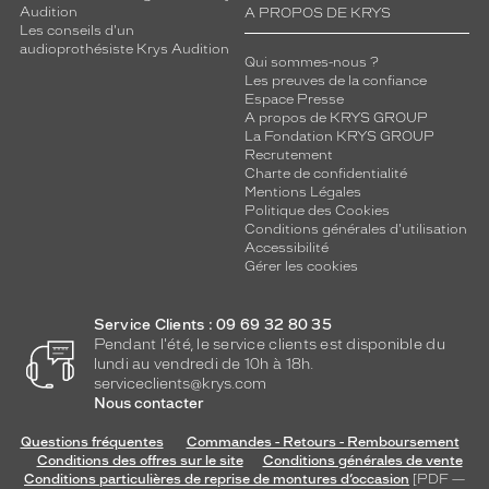
n
Audition
A PROPOS DE KRYS
d
Les conseils d'un
r
audioprothésiste Krys Audition
Qui sommes-nous ?
o
Les preuves de la confiance
o
Espace Presse
f
A propos de KRYS GROUP
f
La Fondation KRYS GROUP
Recrutement
r
Charte de confidentialité
e
Mentions Légales
n
Politique des Cookies
t
Conditions générales d'utilisation
u
Accessibilité
n
Gérer les cookies
e
p
Service Clients : 09 69 32 80 35
r
Pendant l'été, le service clients est disponible du
o
lundi au vendredi de 10h à 18h.
t
serviceclients@krys.com
e
Nous contacter
c
t
Questions fréquentes
Commandes - Retours - Remboursement
Conditions des offres sur le site
Conditions générales de vente
i
Conditions particulières de reprise de montures d’occasion
[PDF —
o