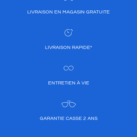
p
a
LIVRAISON EN MAGASIN GRATUITE
r
e
n
c
e
LIVRAISON RAPIDE*
e
t
l
e
s
n
ENTRETIEN À VIE
u
a
n
c
e
s
GARANTIE CASSE 2 ANS
n
a
t