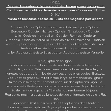
86
Ko
]
n
Reprise de montures d’occasion - Liste des magasins participants
s
Conditions particulières de vente de montures d’occasion
[PDF —
o
94
Ko
]
l
Vente de montures d’occasion - Liste des magasins participants
a
Opticien Paris
-
Opticien Toulouse
-
Opticien Lyon
-
Opticien
i
Bordeaux
-
Opticien Nantes
-
Opticien Strasbourg
-
Opticien
r
Lille
-
Opticien Montpellier
-
Opticien Rennes
-
Opticien
e
Grenoble
-
Opticien Marseille
-
Opticien Aix-en-Provence
-
Opticien
e
Reims
-
Opticien Angers
-
Opticien Nancy
-
Audioprothésiste Paris
-
Audioprothésiste Toulouse
-
Audioprothésiste
f
Lille
-
Audioprothésiste Strasbourg
-
Audioprothésiste Marseille
f
i
Krys, Opticien en ligne :
c
lentilles de contact
,
lunettes de vue
,
lunettes de soleil
et
piles
a
audio
Krys.com : Site de vente en ligne de lunettes de soleil, de
c
lunettes de vue, de
lentilles de contact
, et de piles audios. Essayez
vos lunettes grâce au miroir virtuel Krys, commandez en ligne et
e
faites vous livrer gratuitement chez l'un des opticiens Krys. La
e
livraison est offerte pour un retrait dans le réseau Krys. Bénéficiez
t
également de la garantie "Satisfait ou remboursé 30 jours".
u
Retrouvez nos marques de lunettes de vue et
lunettes de soleil : Ray
n
Ban
c
Krys.com : C’est aussi plus de 1000 opticiens dans toute la
France.
Trouvez l’opticien Krys le plus proche de chez vous
. Les
o