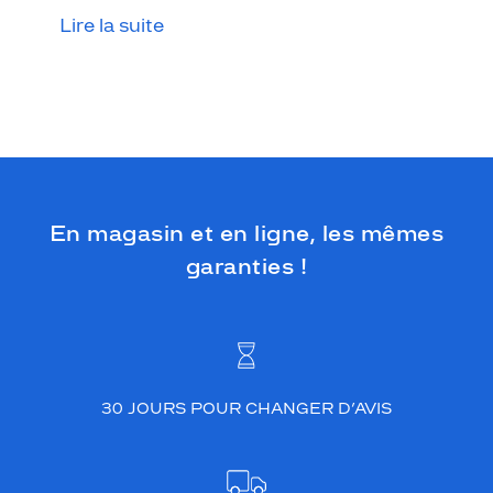
p
Lire la suite
o
u
r
f
e
m
m
e
j
o
En magasin et en ligne, les mêmes
u
garanties !
e
s
u
r
l
a
t
30 JOURS POUR CHANGER D’AVIS
r
a
n
s