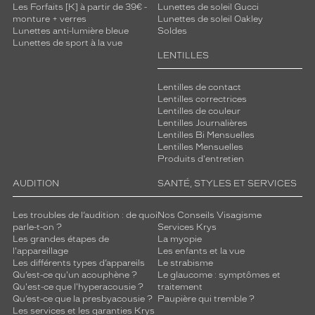
Les Forfaits [K] à partir de 39€ -
Lunettes de soleil Gucci
e
monture + verres
Lunettes de soleil Oakley
s
Lunettes anti-lumière bleue
Soldes
m
Lunettes de sport à la vue
a
LENTILLES
r
r
Lentilles de contact
o
Lentilles correctrices
n
Lentilles de couleur
,
Lentilles Journalières
c
Lentilles Bi Mensuelles
Lentilles Mensuelles
e
Produits d'entretien
s
l
AUDITION
SANTÉ, STYLES ET SERVICES
u
n
Les troubles de l’audition : de quoi
Nos Conseils Visagisme
e
parle-t-on ?
Services Krys
t
Les grandes étapes de
La myopie
t
l'appareillage
Les enfants et la vue
e
Les différents types d’appareils
Le strabisme
Qu’est-ce qu'un acouphène ?
Le glaucome : symptômes et
s
Qu'est-ce que l'hyperacousie ?
traitement
S
Qu’est-ce que la presbyacousie ?
Paupière qui tremble ?
a
Les services et les garanties Krys