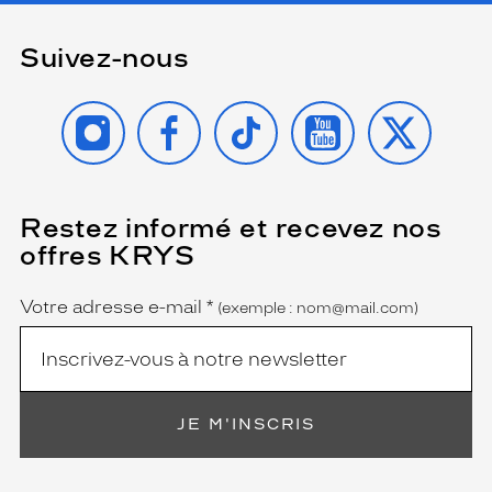
u
r
Suivez-nous
e
l
l
INSTAGRAM
FACEBOOK
TIKTOK
YOUTUBE
X
e
s
p
o
u
Restez informé et recevez nos
(Ce
r
champ
offres KRYS
u
est
Name
obligatoire)
n
r
Votre adresse e-mail
*
(exemple : nom@mail.com)
e
n
d
u
t
JE M'INSCRIS
e
n
d