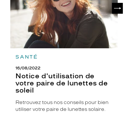
de
c
SUIV
lunettes
r
de
i
soleil
s
t
a
l
.
C
e
SANTÉ
m
o
16/08/2022
d
Notice d'utilisation de
è
votre paire de lunettes de
l
soleil
e
c
e
Retrouvez tous nos conseils pour bien
r
utiliser votre paire de lunettes solaire.
c
l
é