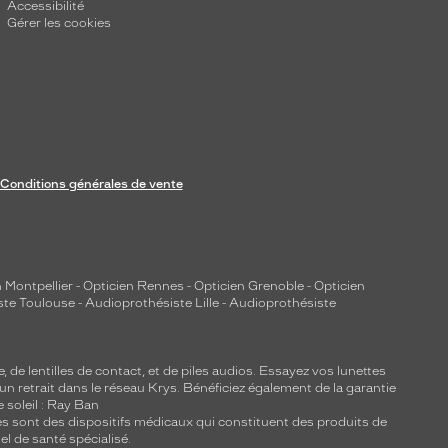
Accessibilité
Gérer les cookies
Conditions générales de vente
 Montpellier
-
Opticien Rennes
-
Opticien Grenoble
-
Opticien
ste Toulouse
-
Audioprothésiste Lille
-
Audioprothésiste
e, de
lentilles de contact
, et de piles audios. Essayez vos lunettes
 un retrait dans le réseau Krys. Bénéficiez également de la garantie
e soleil : Ray Ban
lles sont des dispositifs médicaux qui constituent des produits de
l de santé spécialisé.