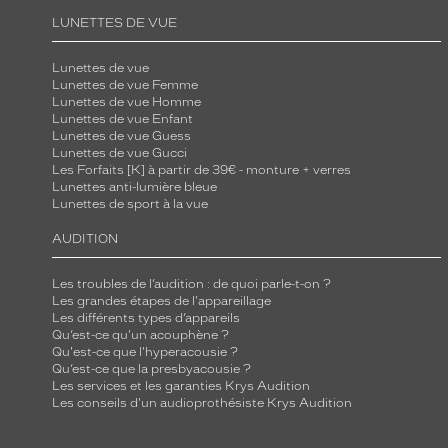
r
LUNETTES DE VUE
é
f
Lunettes de vue
Lunettes de vue Femme
é
Lunettes de vue Homme
r
Lunettes de vue Enfant
Lunettes de vue Guess
e
Lunettes de vue Gucci
n
Les Forfaits [K] à partir de 39€ - monture + verres
Lunettes anti-lumière bleue
c
Lunettes de sport à la vue
e
S
AUDITION
a
n
Les troubles de l’audition : de quoi parle-t-on ?
Les grandes étapes de l'appareillage
d
Les différents types d’appareils
r
Qu’est-ce qu'un acouphène ?
Qu'est-ce que l'hyperacousie ?
o
Qu’est-ce que la presbyacousie ?
e
Les services et les garanties Krys Audition
Les conseils d'un audioprothésiste Krys Audition
s
t