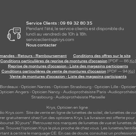
Service Clients : 09 69 32 80 35
Pendant l'été, le service clients est disponible du
lundi au vendredi de 10h à 18h.
serviceclients@krys.com
Nous contacter
andes - Retours - Remboursement
Conditions des offres sur le site
Conditions particulières de reprise de montures d’occasion
[PDF — 86
Ko
]
Reprise de montures d’occasion - Liste des magasins participants
Conditions particulières de vente de montures d’occasion
[PDF — 94
Ko
]
Vente de montures d’occasion - Liste des magasins participants
 Bordeaux
-
Opticien Nantes
-
Opticien Strasbourg
-
Opticien Lille
-
Opticien
Opticien Angers
-
Opticien Nancy
-
Audioprothésiste Paris
-
Audioprothési
Strasbourg
-
Audioprothésiste Marseille
Krys, Opticien en ligne :
dio
Krys.com : Site de vente en ligne de lunettes de soleil, de lunettes de vu
rer gratuitement chez l'un des opticiens Krys. La livraison est offerte pour
emboursé 30 jours". Retrouvez nos marques de lunettes de vue et
lunettes d
nce.
Trouvez l’opticien Krys le plus proche de chez vous
. Les lunettes/lenti
tant à ce titre le marquage CE. En cas de doute, consultez un professionne