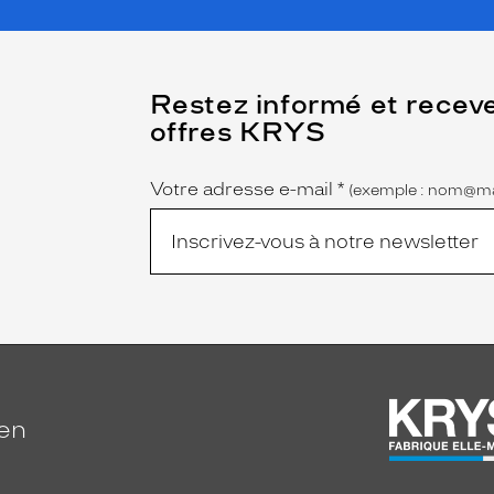
(Ce
Restez informé et recev
champ
offres KRYS
est
Name
obligatoire)
Votre adresse e-mail
*
(exemple : nom@ma
ien