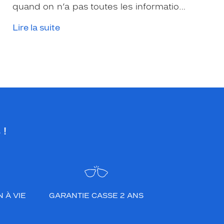
quand on n’a pas toutes les informations
nécessaires. Les opticiens Krys sont là
Lire la suite
pour vous conseiller et apporter leur
expertise afin que vous fassiez le bon
choix en fonction de votre amétropie
et/ou de l’activité sportive pratiquée.
 !
 À VIE
GARANTIE CASSE 2 ANS