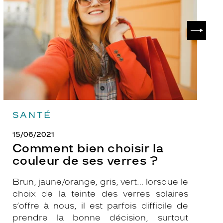
la
v
couleur
p
de
?
SUIVAN
ses
verres
?
SANTÉ
15/06/2021
Comment bien choisir la
couleur de ses verres ?
Brun, jaune/orange, gris, vert… lorsque le
choix de la teinte des verres solaires
s’offre à nous, il est parfois difficile de
prendre la bonne décision, surtout