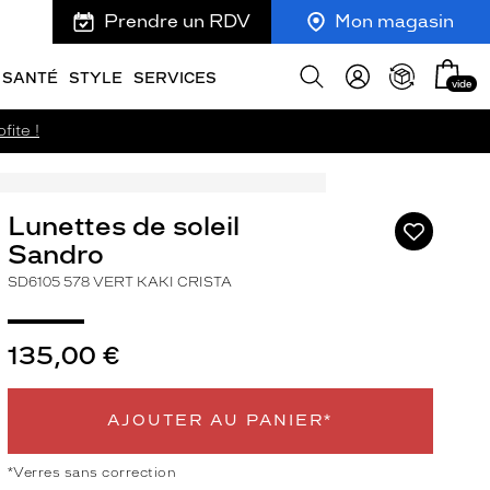
Prendre un RDV
Mon magasin
Mon
Afficher
SANTÉ
STYLE
SERVICES
vide
panie
la
recherche
fite !
Lunettes de soleil
Ajouter
à
Sandro
ma
SD6105 578 VERT KAKI CRISTA
liste
d’envies
135,00 €
AJOUTER AU PANIER*
ivant
*Verres sans correction