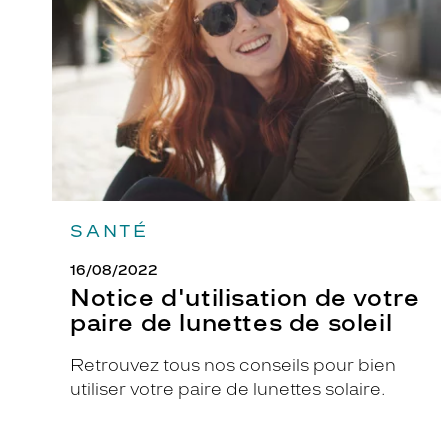
votre
paire
t
de
e
lunettes
u
de
soleil
r
a
u
d
a
c
SANTÉ
i
e
16/08/2022
u
Notice d'utilisation de votre
s
paire de lunettes de soleil
e
d
Retrouvez tous nos conseils pour bien
a
utiliser votre paire de lunettes solaire.
n
s