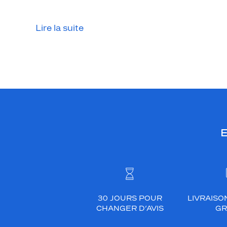
u
n
c
Lire la suite
o
l
o
r
i
s
v
e
E
r
t
k
a
k
i
30 JOURS POUR
LIVRAISO
CHANGER D’AVIS
GR
c
r