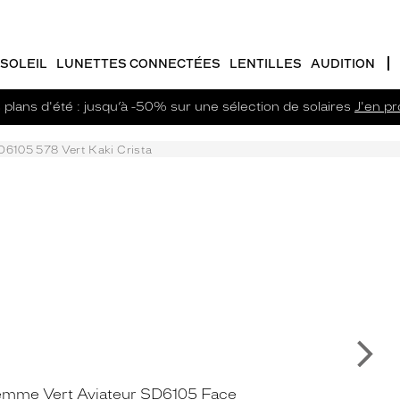
SOLEIL
LUNETTES CONNECTÉES
LENTILLES
AUDITION
plans d'été : jusqu’à -50% sur une sélection de solaires
J'en pro
D6105 578 Vert Kaki Crista
Su