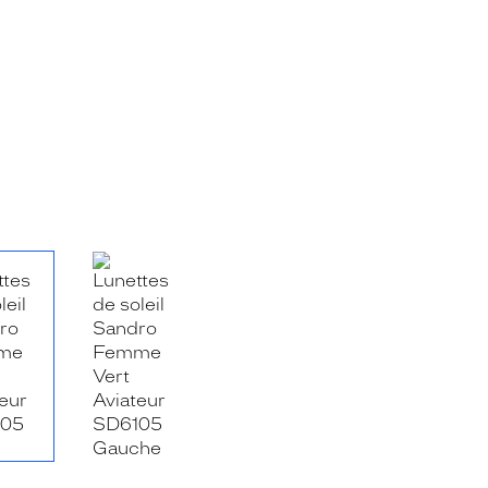
RE_FACEBOOK_TITLE
.SHARE_TWITTER_TITLE