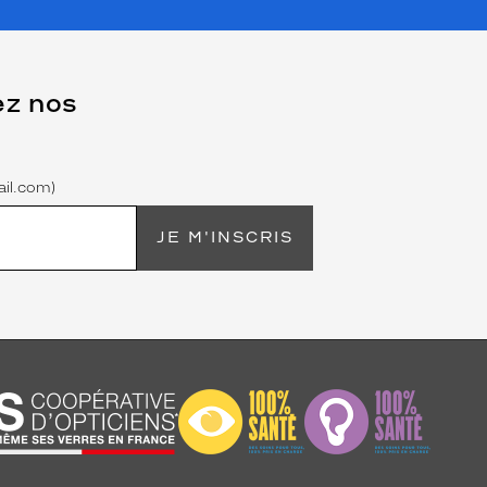
ez nos
il.com)
JE M'INSCRIS