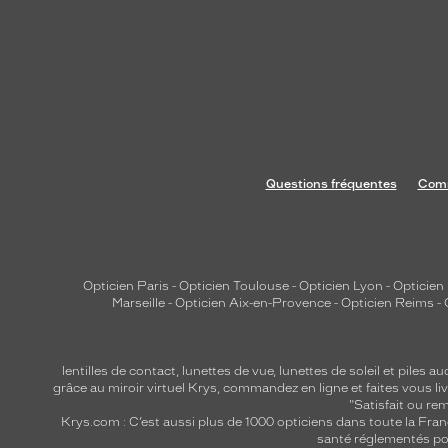
é
q
u
i
p
é
e
d
Questions fréquentes
Comm
e
v
e
r
Opticien Paris
-
Opticien Toulouse
-
Opticien Lyon
-
Opticien
r
Marseille
-
Opticien Aix-en-Provence
-
Opticien Reims
-
e
s
v
lentilles de contact
,
lunettes de vue
,
lunettes de soleil
et
piles au
e
grâce au miroir virtuel Krys, commandez en ligne et faites vous liv
"Satisfait ou r
r
Krys.com : C’est aussi plus de 1000 opticiens dans toute la Fra
t
santé réglementés por