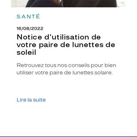
n
g
SANTÉ
u
l
a
16/08/2022
i
Notice d'utilisation de
r
votre paire de lunettes de
e
soleil
e
n
Retrouvez tous nos conseils pour bien
p
l
utiliser votre paire de lunettes solaire.
a
s
t
i
Lire la suite
q
u
e
a
j
o