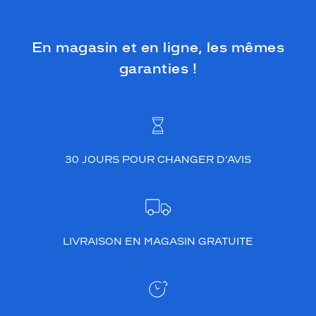
u
t
e
En magasin et en ligne, les mêmes
n
t
garanties !
u
n
e
t
o
u
c
30 JOURS POUR CHANGER D’AVIS
h
e
m
o
d
LIVRAISON EN MAGASIN GRATUITE
e
r
n
e
à
v