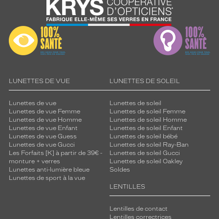
?
C
e
s
l
u
n
e
t
LUNETTES DE VUE
LUNETTES DE SOLEIL
t
e
Lunettes de vue
Lunettes de soleil
s
Lunettes de vue Femme
Lunettes de soleil Femme
o
Lunettes de vue Homme
Lunettes de soleil Homme
f
Lunettes de vue Enfant
Lunettes de soleil Enfant
Lunettes de vue Guess
Lunettes de soleil bébé
f
Lunettes de vue Gucci
Lunettes de soleil Ray-Ban
r
Les Forfaits [K] à partir de 39€ -
Lunettes de soleil Gucci
e
monture + verres
Lunettes de soleil Oakley
n
Lunettes anti-lumière bleue
Soldes
t
Lunettes de sport à la vue
u
LENTILLES
n
e
Lentilles de contact
e
Lentilles correctrices