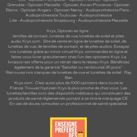
l
Grenoble
-
Opticien Marseille
-
Opticien Aix-en-Provence
-
Opticien
Reims
-
Opticien Angers
-
Opticien Nancy
-
Audioprothésiste Paris
-
a
Audioprothésiste Toulouse
-
Audioprothésiste
s
Lille
-
Audioprothésiste Strasbourg
-
Audioprothésiste Marseille
h
!
Krys, Opticien en ligne :
lentilles de contact
,
lunettes de vue
,
lunettes de soleil
et
piles
Dimensions
audio
Krys.com : Site de vente en ligne de lunettes de soleil, de
de
lunettes de vue, de
lentilles de contact
, et de piles audios. Essayez
la
vos lunettes grâce au miroir virtuel Krys, commandez en ligne et
monture
faites vous livrer gratuitement chez l'un des opticiens Krys. La
livraison est offerte pour un retrait dans le réseau Krys. Bénéficiez
également de la garantie "Satisfait ou remboursé 30 jours".
Retrouvez nos marques de lunettes de vue et
lunettes de soleil : Ray
Ban
Krys.com : C’est aussi plus de 1000 opticiens dans toute la
0 mm
 mm
France.
Trouvez l’opticien Krys le plus proche de chez vous
. Les
lunettes/lentilles sont des dispositifs médicaux qui constituent des
produits de santé réglementés portant à ce titre le marquage CE.
En cas de doute, consultez un professionnel de santé spécialisé.
 mm
 mm
Détails
techniques