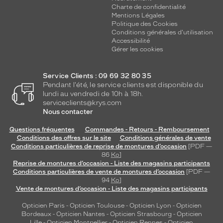
v
Charte de confidentialité
a
Mentions Légales
n
Politique des Cookies
t
Conditions générales d'utilisation
Accessibilité
e
Gérer les cookies
a
v
e
Service Clients : 09 69 32 80 35
c
Pendant l'été, le service clients est disponible du
d
lundi au vendredi de 10h à 18h.
e
serviceclients@krys.com
s
Nous contacter
v
Questions fréquentes
Commandes - Retours - Remboursement
e
Conditions des offres sur le site
Conditions générales de vente
r
Conditions particulières de reprise de montures d’occasion
[PDF —
r
86
Ko
]
e
Reprise de montures d’occasion - Liste des magasins participants
s
Conditions particulières de vente de montures d’occasion
[PDF —
94
Ko
]
g
Vente de montures d’occasion - Liste des magasins participants
r
i
Opticien Paris
-
Opticien Toulouse
-
Opticien Lyon
-
Opticien
s
Bordeaux
-
Opticien Nantes
-
Opticien Strasbourg
-
Opticien
f
Lille
-
Opticien Montpellier
-
Opticien Rennes
-
Opticien