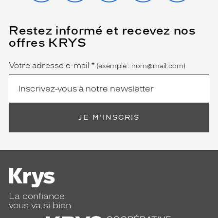
t
à
f
Restez informé et recevez nos
(Ce
a
champ
offres KRYS
est
Name
i
obligatoire)
r
e
Votre adresse e-mail
*
(exemple : nom@mail.com)
t
o
u
r
n
JE M'INSCRIS
e
r
l
e
s
t
ê
t
La confiance
e
vous va si bien
s