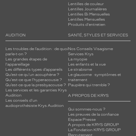
x
Lentilles de couleur
Lentilles Journalières
p
Lentilles Bi Mensuelles
é
Lentilles Mensuelles
r
Produits d'entretien
i
e
AUDITION
SANTÉ, STYLES ET SERVICES
n
c
Les troubles de l’audition : de quoi
Nos Conseils Visagisme
e
parle-t-on ?
Services Krys
v
Les grandes étapes de
La myopie
i
l'appareillage
Les enfants et la vue
Les différents types d’appareils
Le strabisme
s
Qu’est-ce qu'un acouphène ?
Le glaucome : symptômes et
u
Qu'est-ce que l'hyperacousie ?
traitement
e
Qu’est-ce que la presbyacousie ?
Paupière qui tremble ?
l
Les services et les garanties Krys
l
Audition
A PROPOS DE KRYS
Les conseils d'un
e
audioprothésiste Krys Audition
c
Qui sommes-nous ?
a
Les preuves de la confiance
p
Espace Presse
A propos de KRYS GROUP
t
La Fondation KRYS GROUP
i
Recrutement