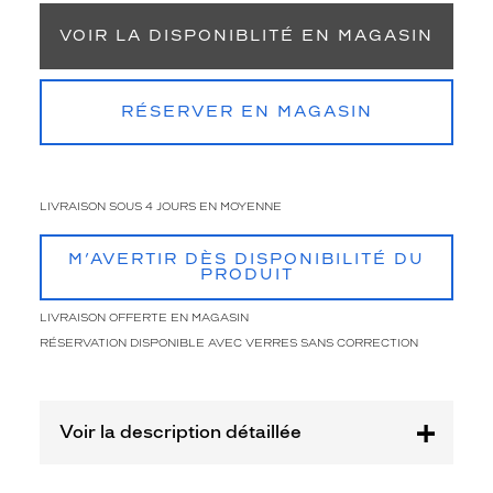
i
g
VOIR LA DISPONIBLITÉ EN MAGASIN
n
a
t
RÉSERVER EN MAGASIN
u
r
e
K
r
LIVRAISON SOUS 4 JOURS EN MOYENNE
y
s
M’AVERTIR DÈS DISPONIBILITÉ DU
.
PRODUIT
L
a
LIVRAISON OFFERTE EN MAGASIN
m
RÉSERVATION DISPONIBLE AVEC VERRES SANS CORRECTION
o
n
t
u
Voir la description détaillée
r
e