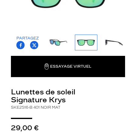
la
monture
Rectangle
Couleur
de
PARTAGEZ
la
T.PROJECT.KRYS.FRONT.SHARE_FACEBOO
T.PROJECT.KRYS.FRONT.SHARE_TWI
monture
401
Noir
ESSAYAGE VIRTUEL
Mat
Couleur
du
verre
Lunettes de soleil
Signature Krys
Vert
Flash
SKE2516-B 401 NOIR MAT
Indice
de
protection
29,00 €