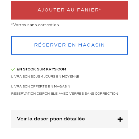
3
Polarisant
AJOUTER AU PANIER*
Non
*Verres sans correction
Type
de
montage
RÉSERVER EN MAGASIN
Cerclé
Taille
de
EN STOCK SUR KRYS.COM
monture
LIVRAISON SOUS 4 JOURS EN MOYENNE
L
LIVRAISON OFFERTE EN MAGASIN
Afficher
RÉSERVATION DISPONIBLE AVEC VERRES SANS CORRECTION
la
mention
Prix
web
Voir la description détaillée
Non
Matière