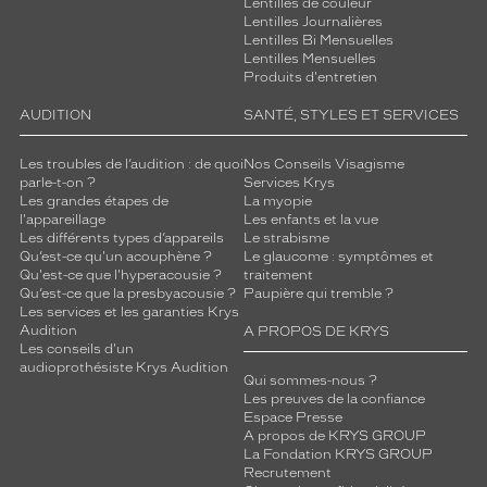
Lentilles de couleur
Lentilles Journalières
Lentilles Bi Mensuelles
Lentilles Mensuelles
Produits d'entretien
AUDITION
SANTÉ, STYLES ET SERVICES
Les troubles de l’audition : de quoi
Nos Conseils Visagisme
parle-t-on ?
Services Krys
Les grandes étapes de
La myopie
l'appareillage
Les enfants et la vue
Les différents types d’appareils
Le strabisme
Qu’est-ce qu'un acouphène ?
Le glaucome : symptômes et
Qu'est-ce que l'hyperacousie ?
traitement
Qu’est-ce que la presbyacousie ?
Paupière qui tremble ?
Les services et les garanties Krys
Audition
A PROPOS DE KRYS
Les conseils d'un
audioprothésiste Krys Audition
Qui sommes-nous ?
Les preuves de la confiance
Espace Presse
A propos de KRYS GROUP
La Fondation KRYS GROUP
Recrutement