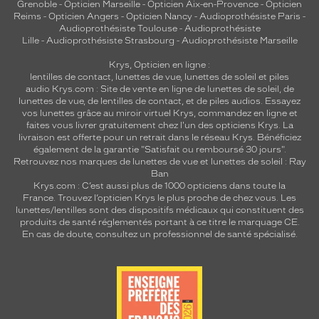
Grenoble
-
Opticien Marseille
-
Opticien Aix-en-Provence
-
Opticien
Reims
-
Opticien Angers
-
Opticien Nancy
-
Audioprothésiste Paris
-
Audioprothésiste Toulouse
-
Audioprothésiste
Lille
-
Audioprothésiste Strasbourg
-
Audioprothésiste Marseille
Krys, Opticien en ligne :
lentilles de contact
,
lunettes de vue
,
lunettes de soleil
et
piles
audio
Krys.com : Site de vente en ligne de lunettes de soleil, de
lunettes de vue, de
lentilles de contact
, et de piles audios. Essayez
vos lunettes grâce au miroir virtuel Krys, commandez en ligne et
faites vous livrer gratuitement chez l'un des opticiens Krys. La
livraison est offerte pour un retrait dans le réseau Krys. Bénéficiez
également de la garantie "Satisfait ou remboursé 30 jours".
Retrouvez nos marques de lunettes de vue et
lunettes de soleil : Ray
Ban
Krys.com : C’est aussi plus de 1000 opticiens dans toute la
France.
Trouvez l’opticien Krys le plus proche de chez vous
. Les
lunettes/lentilles sont des dispositifs médicaux qui constituent des
produits de santé réglementés portant à ce titre le marquage CE.
En cas de doute, consultez un professionnel de santé spécialisé.