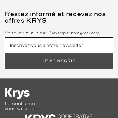
Restez informé et recevez nos
(Ce
champ
offres KRYS
est
Name
obligatoire)
Votre adresse e-mail
*
(exemple : nom@mail.com)
JE M'INSCRIS
La confiance
vous va si bien