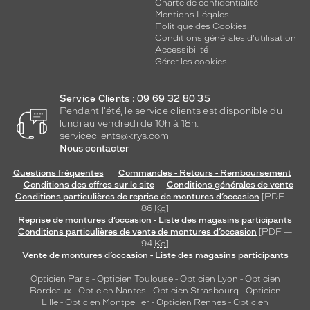
Charte de confidentialité
Mentions Légales
Politique des Cookies
Conditions générales d'utilisation
Accessibilité
Gérer les cookies
Service Clients : 09 69 32 80 35
Pendant l'été, le service clients est disponible du
lundi au vendredi de 10h à 18h.
serviceclients@krys.com
Nous contacter
Questions fréquentes
Commandes - Retours - Remboursement
Conditions des offres sur le site
Conditions générales de vente
Conditions particulières de reprise de montures d’occasion
[PDF —
86
Ko
]
Reprise de montures d’occasion - Liste des magasins participants
Conditions particulières de vente de montures d’occasion
[PDF —
94
Ko
]
Vente de montures d’occasion - Liste des magasins participants
Opticien Paris
-
Opticien Toulouse
-
Opticien Lyon
-
Opticien
Bordeaux
-
Opticien Nantes
-
Opticien Strasbourg
-
Opticien
Lille
-
Opticien Montpellier
-
Opticien Rennes
-
Opticien