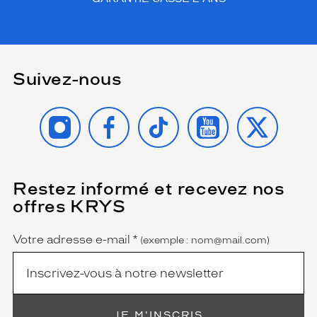
u
c
h
e
d
Suivez-nous
e
m
y
INSTAGRAM
FACEBOOK
TIKTOK
YOUTUBE
X
s
t
è
r
e
Restez informé et recevez nos
(Ce
à
champ
offres KRYS
v
est
Name
obligatoire)
o
t
Votre adresse e-mail
*
(exemple : nom@mail.com)
r
e
l
o
o
JE M'INSCRIS