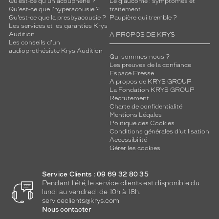
Qu’est-ce qu'un acouphène ?
Le glaucome : symptômes et
l
Qu'est-ce que l'hyperacousie ?
traitement
é
Qu’est-ce que la presbyacousie ?
Paupière qui tremble ?
g
Les services et les garanties Krys
a
Audition
A PROPOS DE KRYS
n
Les conseils d'un
t
audioprothésiste Krys Audition
Qui sommes-nous ?
e
Les preuves de la confiance
,
Espace Presse
c
A propos de KRYS GROUP
e
La Fondation KRYS GROUP
Recrutement
s
Charte de confidentialité
l
Mentions Légales
u
Politique des Cookies
n
Conditions générales d'utilisation
e
Accessibilité
Gérer les cookies
t
t
e
Service Clients : 09 69 32 80 35
s
Pendant l'été, le service clients est disponible du
o
lundi au vendredi de 10h à 18h.
f
serviceclients@krys.com
f
Nous contacter
r