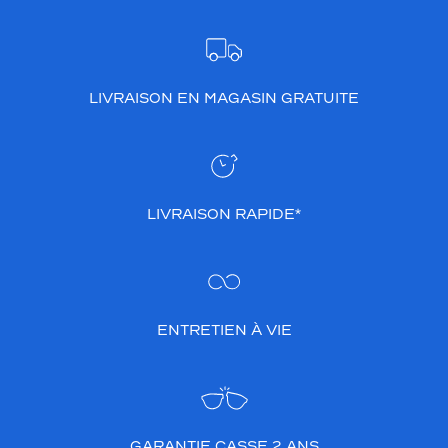
o
r
m
e
r
LIVRAISON EN MAGASIN GRATUITE
o
n
d
e
a
LIVRAISON RAPIDE*
j
o
u
t
e
n
ENTRETIEN À VIE
t
u
n
e
t
o
GARANTIE CASSE 2 ANS