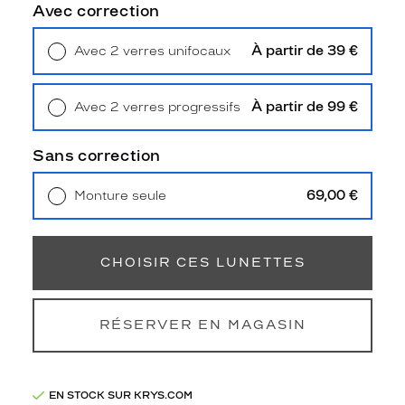
s
Avec correction
e
e
À partir de 39 €
Avec 2 verres unifocaux
t
Retrait en magasin
Offert
é
l
À partir de 99 €
Avec 2 verres progressifs
é
Retrait en magasin
Offert
g
a
Sans correction
n
t
69,00 €
Monture seule
e
Livraison à domicile
5,90 €
?
Retrait en magasin
Offert
C
e
CHOISIR CES LUNETTES
t
t
e
RÉSERVER EN MAGASIN
p
a
i
r
EN STOCK SUR KRYS.COM