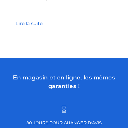
n
f
o
n
Lire la suite
c
é
c
a
p
t
i
v
a
n
En magasin et en ligne, les mêmes
t
garanties !
e
e
t
l
e
u
r
30 JOURS POUR CHANGER D’AVIS
f