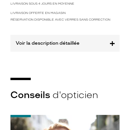
e
LIVRAISON SOUS 4 JOURS EN MOYENNE
S
i
LIVRAISON OFFERTE EN MAGASIN
g
RÉSERVATION DISPONIBLE AVEC VERRES SANS CORRECTION
n
a
t
u
Voir la description détaillée
r
e
K
r
y
s
e
s
Conseils
d'opticien
t
f
a
i
t
-
e
Notice
d'utilisation
p