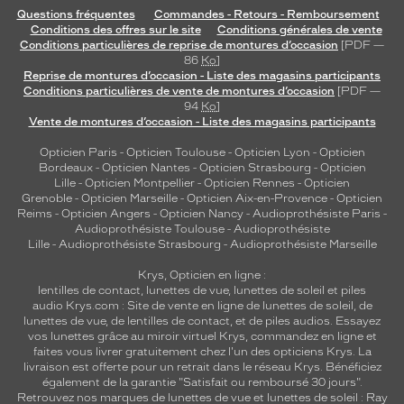
e
Questions fréquentes
Commandes - Retours - Remboursement
Conditions des offres sur le site
Conditions générales de vente
n
Conditions particulières de reprise de montures d’occasion
[PDF —
t
86
Ko
]
u
Reprise de montures d’occasion - Liste des magasins participants
n
Conditions particulières de vente de montures d’occasion
[PDF —
e
94
Ko
]
Vente de montures d’occasion - Liste des magasins participants
v
i
Opticien Paris
-
Opticien Toulouse
-
Opticien Lyon
-
Opticien
s
Bordeaux
-
Opticien Nantes
-
Opticien Strasbourg
-
Opticien
i
Lille
-
Opticien Montpellier
-
Opticien Rennes
-
Opticien
o
Grenoble
-
Opticien Marseille
-
Opticien Aix-en-Provence
-
Opticien
n
Reims
-
Opticien Angers
-
Opticien Nancy
-
Audioprothésiste Paris
-
Audioprothésiste Toulouse
-
Audioprothésiste
d
Lille
-
Audioprothésiste Strasbourg
-
Audioprothésiste Marseille
u
m
Krys, Opticien en ligne :
o
lentilles de contact
,
lunettes de vue
,
lunettes de soleil
et
piles
n
audio
Krys.com : Site de vente en ligne de lunettes de soleil, de
d
lunettes de vue, de
lentilles de contact
, et de piles audios. Essayez
vos lunettes grâce au miroir virtuel Krys, commandez en ligne et
e
faites vous livrer gratuitement chez l'un des opticiens Krys. La
t
livraison est offerte pour un retrait dans le réseau Krys. Bénéficiez
e
également de la garantie "Satisfait ou remboursé 30 jours".
i
Retrouvez nos marques de lunettes de vue et
lunettes de soleil : Ray