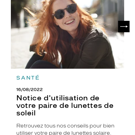
de
o
votre
u
paire
r
de
v
SUIV
lunettes
o
de
u
soleil
s
.
L
e
u
r
t
SANTÉ
e
x
16/08/2022
t
Notice d'utilisation de
u
votre paire de lunettes de
r
soleil
e
b
r
Retrouvez tous nos conseils pour bien
u
utiliser votre paire de lunettes solaire.