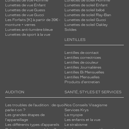
Lunettes de vue Homme
Lunettes de soleil Homme
é
Lunettes de vue Enfant
Lunettes de soleil Enfant
m
Lunettes de vue Guess
Lunettes de soleil bébé
a
Lunettes de vue Gucci
Lunettes de soleil Ray-Ban
Les Forfaits [K] à partir de 39€ -
Lunettes de soleil Gucci
r
monture + verres
Lunettes de soleil Oakley
q
Lunettes anti-lumière bleue
Soldes
u
Lunettes de sport à la vue
e
LENTILLES
r
t
Lentilles de contact
o
Lentilles correctrices
u
Lentilles de couleur
t
Lentilles Journalières
Lentilles Bi Mensuelles
e
Lentilles Mensuelles
n
Produits d'entretien
r
e
AUDITION
SANTÉ, STYLES ET SERVICES
s
t
Les troubles de l’audition : de quoi
Nos Conseils Visagisme
a
parle-t-on ?
Services Krys
n
Les grandes étapes de
La myopie
t
l'appareillage
Les enfants et la vue
é
Les différents types d’appareils
Le strabisme