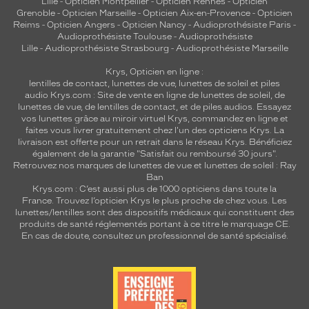
Lille
-
Opticien Montpellier
-
Opticien Rennes
-
Opticien
Grenoble
-
Opticien Marseille
-
Opticien Aix-en-Provence
-
Opticien
Reims
-
Opticien Angers
-
Opticien Nancy
-
Audioprothésiste Paris
-
Audioprothésiste Toulouse
-
Audioprothésiste
Lille
-
Audioprothésiste Strasbourg
-
Audioprothésiste Marseille
Krys, Opticien en ligne :
lentilles de contact
,
lunettes de vue
,
lunettes de soleil
et
piles
audio
Krys.com : Site de vente en ligne de lunettes de soleil, de
lunettes de vue, de
lentilles de contact
, et de piles audios. Essayez
vos lunettes grâce au miroir virtuel Krys, commandez en ligne et
faites vous livrer gratuitement chez l'un des opticiens Krys. La
livraison est offerte pour un retrait dans le réseau Krys. Bénéficiez
également de la garantie "Satisfait ou remboursé 30 jours".
Retrouvez nos marques de lunettes de vue et
lunettes de soleil : Ray
Ban
Krys.com : C’est aussi plus de 1000 opticiens dans toute la
France.
Trouvez l’opticien Krys le plus proche de chez vous
. Les
lunettes/lentilles sont des dispositifs médicaux qui constituent des
produits de santé réglementés portant à ce titre le marquage CE.
En cas de doute, consultez un professionnel de santé spécialisé.