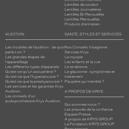
Lentilles de couleur
Lentilles Journalières
Lentilles Bi Mensuelles
Lentilles Mensuelles
Produits d'entretien
AUDITION
SANTÉ, STYLES ET SERVICES
Les troubles de l’audition : de quoi
Nos Conseils Visagisme
parle-t-on ?
Services Krys
Les grandes étapes de
La myopie
l'appareillage
Les enfants et la vue
Les différents types d’appareils
Le strabisme
Qu’est-ce qu'un acouphène ?
Le glaucome : symptômes et
Qu'est-ce que l'hyperacousie ?
traitement
Qu’est-ce que la presbyacousie ?
Paupière qui tremble ?
Les services et les garanties Krys
Audition
A PROPOS DE KRYS
Les conseils d'un
audioprothésiste Krys Audition
Qui sommes-nous ?
Les preuves de la confiance
Espace Presse
A propos de KRYS GROUP
La Fondation KRYS GROUP