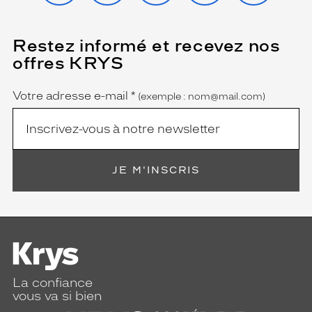
Restez informé et recevez nos
(Ce
champ
offres KRYS
est
Name
obligatoire)
Votre adresse e-mail
*
(exemple : nom@mail.com)
JE M'INSCRIS
La confiance
vous va si bien