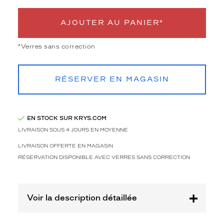
3
Polarisant
AJOUTER AU PANIER*
Non
*Verres sans correction
Type
de
montage
RÉSERVER EN MAGASIN
Cerclé
Taille
de
EN STOCK SUR KRYS.COM
monture
LIVRAISON SOUS 4 JOURS EN MOYENNE
M
LIVRAISON OFFERTE EN MAGASIN
discountDetail
RÉSERVATION DISPONIBLE AVEC VERRES SANS CORRECTION
-50%
Afficher
la
Voir la description détaillée
mention
Prix
web