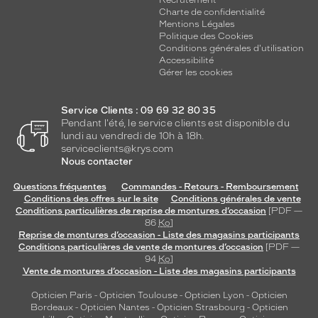
Recrutement
Charte de confidentialité
Mentions Légales
Politique des Cookies
Conditions générales d'utilisation
Accessibilité
Gérer les cookies
Service Clients : 09 69 32 80 35
Pendant l'été, le service clients est disponible du
lundi au vendredi de 10h à 18h.
serviceclients@krys.com
Nous contacter
Questions fréquentes
Commandes - Retours - Remboursement
Conditions des offres sur le site
Conditions générales de vente
Conditions particulières de reprise de montures d’occasion
[PDF —
86
Ko
]
Reprise de montures d’occasion - Liste des magasins participants
Conditions particulières de vente de montures d’occasion
[PDF —
94
Ko
]
Vente de montures d’occasion - Liste des magasins participants
Opticien Paris
-
Opticien Toulouse
-
Opticien Lyon
-
Opticien
Bordeaux
-
Opticien Nantes
-
Opticien Strasbourg
-
Opticien