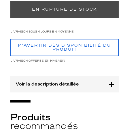
l
e
EN RUPTURE DE STOCK
i
l
S
I
LIVRAISON SOUS 4 JOURS EN MOYENNE
G
N
M’AVERTIR DÈS DISPONIBILITÉ DU
A
PRODUIT
T
U
LIVRAISON OFFERTE EN MAGASIN
R
E
K
R
Voir la description détaillée
Y
S
p
o
u
Produits
r
recommandés
e