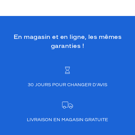
e
e
s
t
i
d
En magasin et en ligne, les mêmes
é
garanties !
a
l
p
o
u
r
a
30 JOURS POUR CHANGER D’AVIS
c
c
e
s
s
o
LIVRAISON EN MAGASIN GRATUITE
i
r