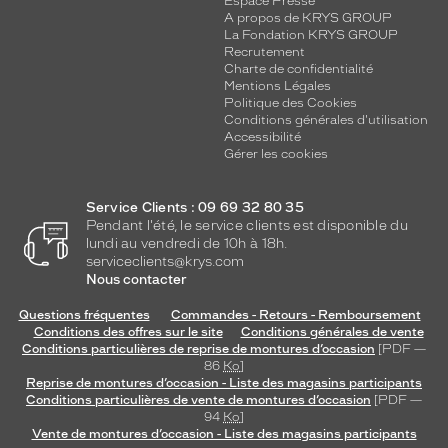
Espace Presse
montage
A propos de KRYS GROUP
La Fondation KRYS GROUP
Cerclé
Recrutement
Taille
Charte de confidentialité
Mentions Légales
de
Politique des Cookies
monture
Conditions générales d'utilisation
Accessibilité
XS
Gérer les cookies
discountDetail
Service Clients : 09 69 32 80 35
-50%
Pendant l'été, le service clients est disponible du
Matière
lundi au vendredi de 10h à 18h.
serviceclients@krys.com
Métal
Nous contacter
Fournisseur
Questions fréquentes
Commandes - Retours - Remboursement
Codir
Conditions des offres sur le site
Conditions générales de vente
Marque
Conditions particulières de reprise de montures d’occasion
[PDF —
86
Ko
]
Signature
Reprise de montures d’occasion - Liste des magasins participants
Krys
Conditions particulières de vente de montures d’occasion
[PDF —
94
Ko
]
Vente de montures d’occasion - Liste des magasins participants