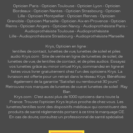
Opticien Paris
-
Opticien Toulouse
-
Opticien Lyon
-
Opticien
Bordeaux
-
Opticien Nantes
-
Opticien Strasbourg
-
Opticien
Lille
-
Opticien Montpellier
-
Opticien Rennes
-
Opticien
Grenoble
-
Opticien Marseille
-
Opticien Aix-en-Provence
-
Opticien
Reims
-
Opticien Angers
-
Opticien Nancy
-
Audioprothésiste Paris
-
Audioprothésiste Toulouse
-
Audioprothésiste
Lille
-
Audioprothésiste Strasbourg
-
Audioprothésiste Marseille
Krys, Opticien en ligne :
lentilles de contact
,
lunettes de vue
,
lunettes de soleil
et
piles
audio
Krys.com : Site de vente en ligne de lunettes de soleil, de
lunettes de vue, de
lentilles de contact
, et de piles audios. Essayez
vos lunettes grâce au miroir virtuel Krys, commandez en ligne et
faites vous livrer gratuitement chez l'un des opticiens Krys. La
livraison est offerte pour un retrait dans le réseau Krys. Bénéficiez
également de la garantie "Satisfait ou remboursé 30 jours".
Retrouvez nos marques de lunettes de vue et
lunettes de soleil : Ray
Ban
Krys.com : C’est aussi plus de 1000 opticiens dans toute la
France.
Trouvez l’opticien Krys le plus proche de chez vous
. Les
lunettes/lentilles sont des dispositifs médicaux qui constituent des
produits de santé réglementés portant à ce titre le marquage CE.
En cas de doute, consultez un professionnel de santé spécialisé.