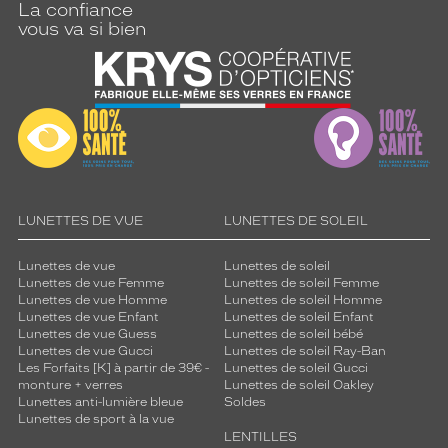
La confiance
vous va si bien
0 mm
 mm
 mm
 mm
Détails
LUNETTES DE VUE
LUNETTES DE SOLEIL
techniques
Genre
Lunettes de vue
Lunettes de soleil
Lunettes de vue Femme
Lunettes de soleil Femme
Lunettes de vue Homme
Lunettes de soleil Homme
Enfant
Lunettes de vue Enfant
Lunettes de soleil Enfant
Forme
Lunettes de vue Guess
Lunettes de soleil bébé
de
Lunettes de vue Gucci
Lunettes de soleil Ray-Ban
la
Les Forfaits [K] à partir de 39€ -
Lunettes de soleil Gucci
monture
monture + verres
Lunettes de soleil Oakley
Lunettes anti-lumière bleue
Soldes
Lunettes de sport à la vue
Ronde
LENTILLES
Couleur