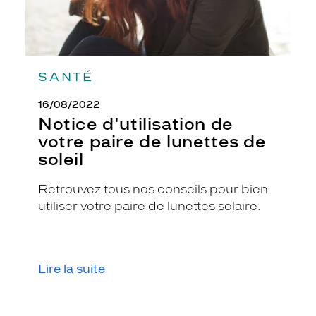
u
l
e
u
r
o
SANTÉ
r
b
16/08/2022
r
Notice d'utilisation de
i
votre paire de lunettes de
l
soleil
l
a
n
Retrouvez tous nos conseils pour bien
t
utiliser votre paire de lunettes solaire.
,
c
e
m
Lire la suite
o
d
è
l