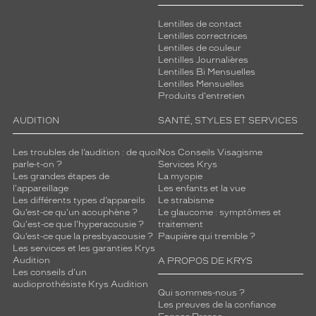
de
Lentilles de contact
la
Lentilles correctrices
monture
Lentilles de couleur
Lentilles Journalières
212
Lentilles Bi Mensuelles
Or
Lentilles Mensuelles
Brillant
Produits d'entretien
Couleur
AUDITION
SANTÉ, STYLES ET SERVICES
du
verre
Les troubles de l’audition : de quoi
Nos Conseils Visagisme
parle-t-on ?
Services Krys
Gris
Les grandes étapes de
La myopie
Indice
l'appareillage
Les enfants et la vue
de
Les différents types d’appareils
Le strabisme
protection
Qu’est-ce qu'un acouphène ?
Le glaucome : symptômes et
Qu'est-ce que l'hyperacousie ?
traitement
Qu’est-ce que la presbyacousie ?
Paupière qui tremble ?
3
Les services et les garanties Krys
Polarisant
Audition
A PROPOS DE KRYS
Les conseils d'un
Non
audioprothésiste Krys Audition
Qui sommes-nous ?
Type
Les preuves de la confiance
de