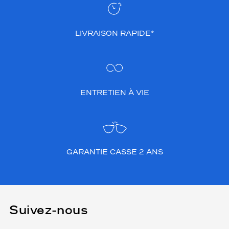
i
s
e
LIVRAISON RAPIDE*
r
u
n
l
o
o
ENTRETIEN À VIE
k
b
r
a
n
c
GARANTIE CASSE 2 ANS
h
é
.
C
e
Suivez-nous
m
o