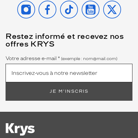
d
INSTAGRAM
FACEBOOK
TIKTOK
YOUTUBE
X
è
l
e
e
s
Restez informé et recevez nos
(Ce
t
champ
offres KRYS
e
est
Name
obligatoire)
n
t
Votre adresse e-mail
*
(exemple : nom@mail.com)
a
i
l
l
e
JE M'INSCRIS
4
7
.
Dimensions
de
la
monture