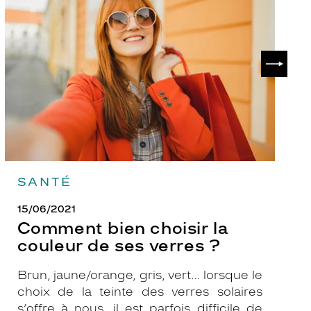
choisir
le
la
v
couleur
p
de
?
SUIVAN
ses
verres
?
SANTÉ
15/06/2021
Comment bien choisir la
couleur de ses verres ?
Brun, jaune/orange, gris, vert… lorsque le
choix de la teinte des verres solaires
s’offre à nous, il est parfois difficile de