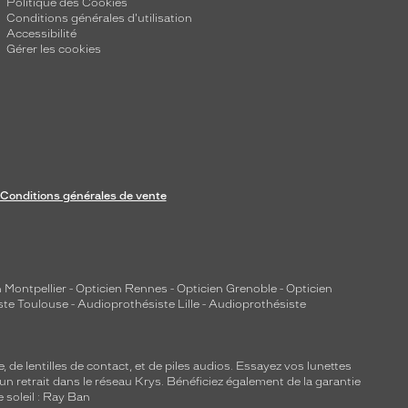
Politique des Cookies
Conditions générales d'utilisation
Accessibilité
Gérer les cookies
Conditions générales de vente
 Montpellier
-
Opticien Rennes
-
Opticien Grenoble
-
Opticien
ste Toulouse
-
Audioprothésiste Lille
-
Audioprothésiste
e, de
lentilles de contact
, et de piles audios. Essayez vos lunettes
 un retrait dans le réseau Krys. Bénéficiez également de la garantie
e soleil : Ray Ban