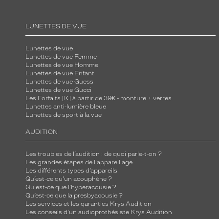
é
e
LUNETTES DE VUE
n
t
Lunettes de vue
u
Lunettes de vue Femme
Lunettes de vue Homme
n
Lunettes de vue Enfant
e
Lunettes de vue Guess
Lunettes de vue Gucci
a
Les Forfaits [K] à partir de 39€ - monture + verres
l
Lunettes anti-lumière bleue
Lunettes de sport à la vue
l
u
AUDITION
r
e
Les troubles de l’audition : de quoi parle-t-on ?
m
Les grandes étapes de l'appareillage
Les différents types d’appareils
o
Qu’est-ce qu'un acouphène ?
d
Qu'est-ce que l'hyperacousie ?
Qu’est-ce que la presbyacousie ?
e
Les services et les garanties Krys Audition
r
Les conseils d'un audioprothésiste Krys Audition