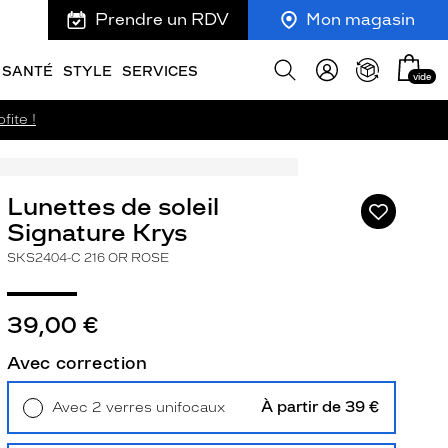
Prendre un RDV
Mon magasin
Mon
Afficher
SANTÉ
STYLE
SERVICES
vide
panie
la
recherche
fite !
Lunettes de soleil
Ajouter
à
Signature Krys
ma
SKS2404-C 216 OR ROSE
liste
d’envies
39,00 €
Avec correction
ivant
À partir de 39 €
Avec 2 verres unifocaux
Retrait en magasin
Offert