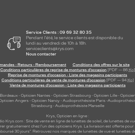
Service Clients : 09 69 32 80 35
Pendant l'été, le service clients est disponible du
lundi au vendredi de 10h à 18h.
serviceclients@krys.com
Nous contacter
andes - Retours - Remboursement
Conditions des offres sur le site
Conditions particulières de reprise de montures d’occasion
[PDF — 86
Ko
]
Reprise de montures d’occasion - Liste des magasins participants
Conditions particulières de vente de montures d’occasion
[PDF — 94
Ko
]
Vente de montures d’occasion - Liste des magasins participants
 Bordeaux
-
Opticien Nantes
-
Opticien Strasbourg
-
Opticien Lille
-
Opticien
Opticien Angers
-
Opticien Nancy
-
Audioprothésiste Paris
-
Audioprothési
Strasbourg
-
Audioprothésiste Marseille
Krys, Opticien en ligne :
dio
Krys.com : Site de vente en ligne de lunettes de soleil, de lunettes de vu
rer gratuitement chez l'un des opticiens Krys. La livraison est offerte pour
emboursé 30 jours". Retrouvez nos marques de lunettes de vue et
lunettes d