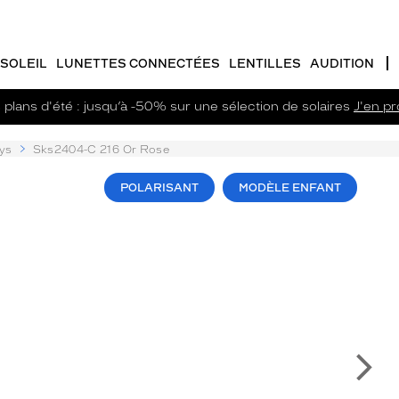
SOLEIL
LUNETTES CONNECTÉES
LENTILLES
AUDITION
plans d'été : jusqu’à -50% sur une sélection de solaires
J'en pro
ys
Sks2404-C 216 Or Rose
POLARISANT
MODÈLE ENFANT
Su