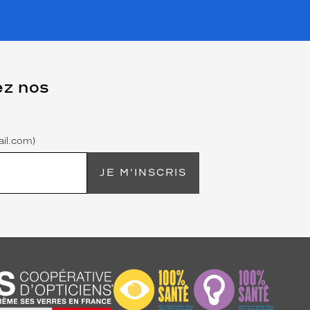
ez nos
il.com)
JE M'INSCRIS