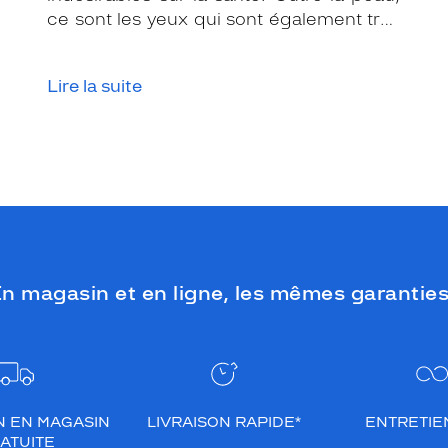
ce sont les yeux qui sont également très
exposés aux rayonnements ultraviolets
(UV). Même si le soleil se fait discret ou
Lire la suite
que le temps est couvert, il est donc
impératif de les protéger en ville, à la
mer, à la montagne, lors de toutes les
activités en extérieur.
n magasin et en ligne, les mêmes garanties
N EN MAGASIN
LIVRAISON RAPIDE*
ENTRETIEN
ATUITE