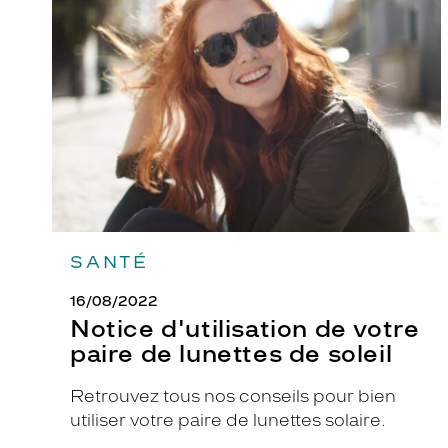
de
e
votre
K
paire
de
r
lunettes
y
de
s
soleil
S
K
S
2
4
SANTÉ
0
4
16/08/2022
-
Notice d'utilisation de votre
C
paire de lunettes de soleil
.
L
Retrouvez tous nos conseils pour bien
a
utiliser votre paire de lunettes solaire.
m