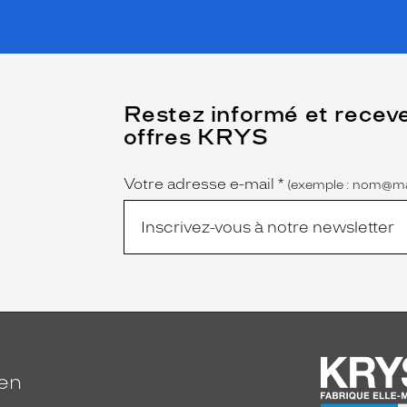
(Ce
Restez informé et recev
champ
offres KRYS
est
Name
obligatoire)
Votre adresse e-mail
*
(exemple : nom@ma
ien