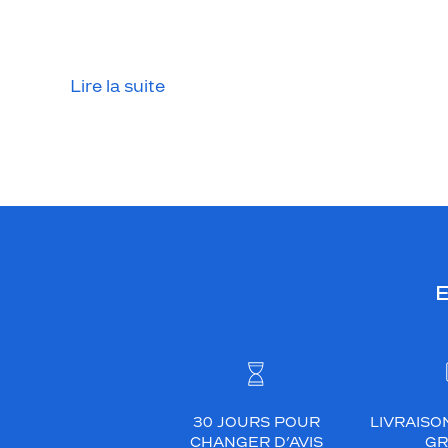
o
n
t
u
Lire la suite
r
e
e
n
o
r
r
o
E
s
e
e
t
l
a
30 JOURS POUR
LIVRAISO
f
CHANGER D’AVIS
GR