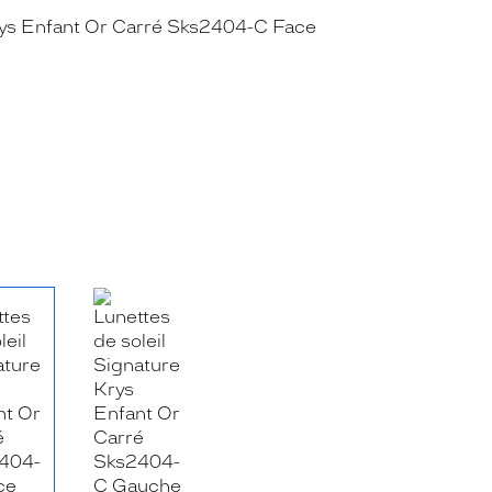
RE_FACEBOOK_TITLE
.SHARE_TWITTER_TITLE