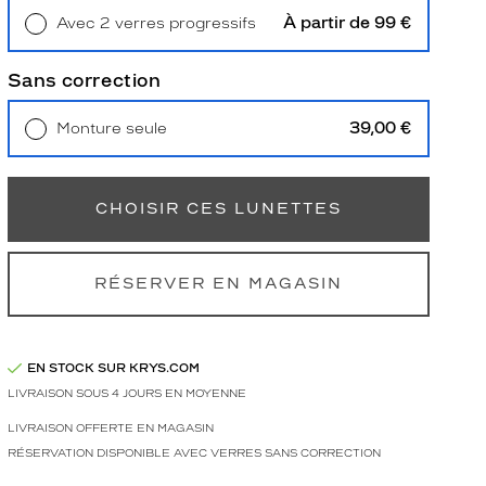
À partir de 99 €
Avec 2 verres progressifs
Retrait en magasin
Offert
Sans correction
39,00 €
Monture seule
Livraison à domicile
5,90 €
Retrait en magasin
Offert
CHOISIR CES LUNETTES
RÉSERVER EN MAGASIN
EN STOCK SUR KRYS.COM
LIVRAISON SOUS 4 JOURS EN MOYENNE
LIVRAISON OFFERTE EN MAGASIN
RÉSERVATION DISPONIBLE AVEC VERRES SANS CORRECTION