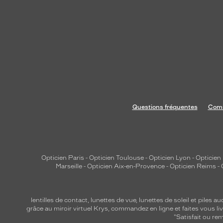
n
e
e
t
t
e
n
d
a
Questions fréquentes
Comm
n
c
e
.
P
Opticien Paris
-
Opticien Toulouse
-
Opticien Lyon
-
Opticien
Marseille
-
Opticien Aix-en-Provence
-
Opticien Reims
-
o
u
r
lentilles de contact
,
lunettes de vue
,
lunettes de soleil
et
piles au
l
grâce au miroir virtuel Krys, commandez en ligne et faites vous liv
e
"Satisfait ou r