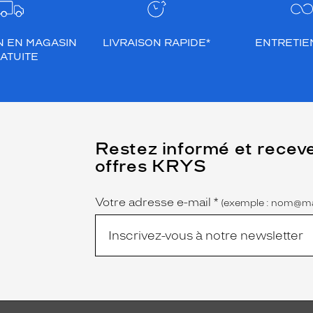
N EN MAGASIN
LIVRAISON RAPIDE*
ENTRETIEN
ATUITE
(Ce
Restez informé et recev
champ
offres KRYS
est
Name
obligatoire)
Votre adresse e-mail
*
(exemple : nom@ma