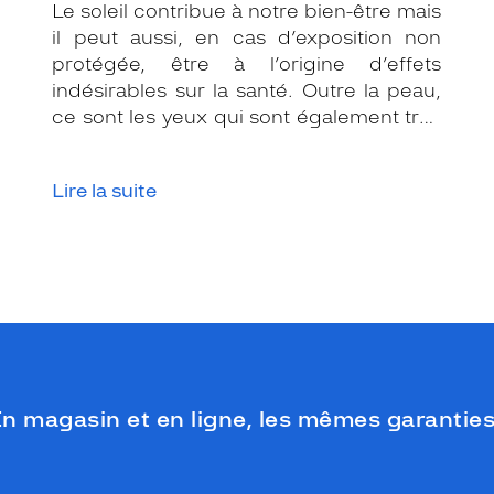
Le soleil contribue à notre bien-être mais
il peut aussi, en cas d’exposition non
protégée, être à l’origine d’effets
indésirables sur la santé. Outre la peau,
ce sont les yeux qui sont également très
exposés aux rayonnements ultraviolets
(UV). Même si le soleil se fait discret ou
Lire la suite
que le temps est couvert, il est donc
impératif de les protéger en ville, à la
mer, à la montagne, lors de toutes les
activités en extérieur.
n magasin et en ligne, les mêmes garanties