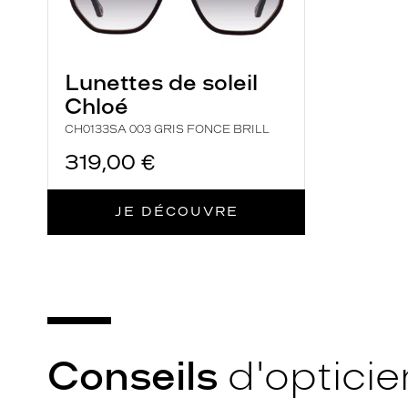
n
a
c
Lunettes de soleil
c
Chloé
e
s
CH0133SA 003 GRIS FONCE BRILL
s
319,00 €
o
i
JE DÉCOUVRE
r
e
d
e
m
o
d
Conseils
d'opticie
e
t