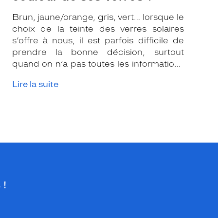
Brun, jaune/orange, gris, vert… lorsque le
choix de la teinte des verres solaires
s’offre à nous, il est parfois difficile de
prendre la bonne décision, surtout
quand on n’a pas toutes les informations
nécessaires. Les opticiens Krys sont là
Lire la suite
pour vous conseiller et apporter leur
expertise afin que vous fassiez le bon
choix en fonction de votre amétropie
et/ou de l’activité sportive pratiquée.
 !