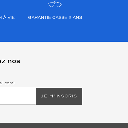
 À VIE
GARANTIE CASSE 2 ANS
ez nos
il.com)
JE M'INSCRIS