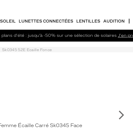
SOLEIL
LUNETTES CONNECTÉES
LENTILLES
AUDITION
plans d'été : jusqu’à -50% sur une sélection de solaires
J'en pro
Sk0345 52E Ecaille Fonce
Su