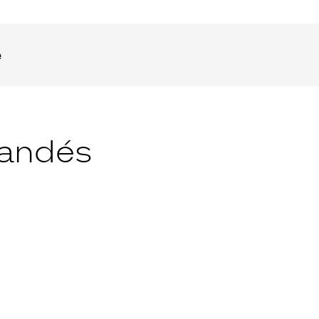
e
andés