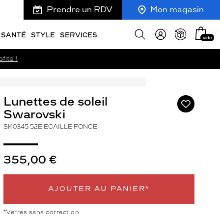
Prendre un RDV
Mon magasin
Mon
Afficher
SANTÉ
STYLE
SERVICES
vide
panie
la
recherche
fite !
Lunettes de soleil
Ajouter
à
Swarovski
ma
SK0345 52E ECAILLE FONCE
liste
d’envies
355,00 €
ivant
AJOUTER AU PANIER*
*Verres sans correction