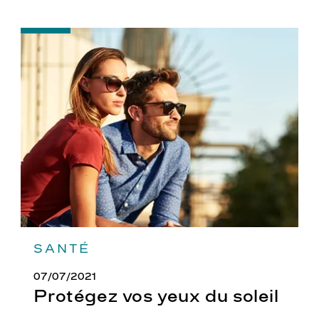
-
Protégez
vos
yeux
du
soleil
SANTÉ
07/07/2021
Protégez vos yeux du soleil