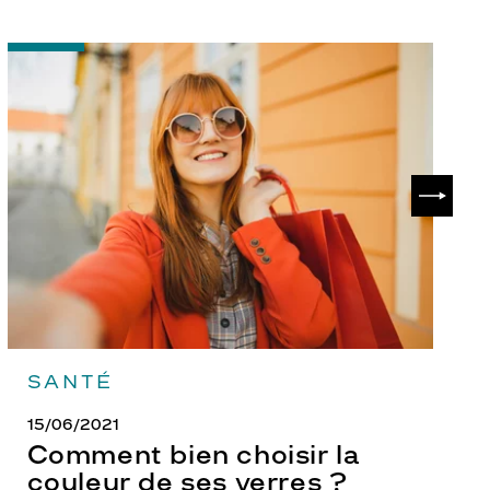
-
-
Comment
P
bien
ch
choisir
le
la
v
couleur
p
de
?
SUIVAN
ses
verres
?
SANTÉ
15/06/2021
Comment bien choisir la
couleur de ses verres ?