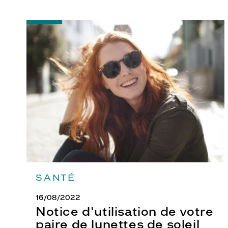
r
è
-
s
Notice
é
d'utilisation
de
l
votre
é
paire
g
de
lunettes
a
de
n
soleil
t
.
L
a
m
o
SANTÉ
n
16/08/2022
t
Notice d'utilisation de votre
u
paire de lunettes de soleil
r