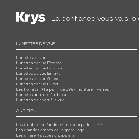
r
é
c
La confiance
vous va si b
a
i
l
LUNETTES DE VUE
l
e
Lunettes de vue
f
Lunettes de vue Femme
o
Lunettes de vue Homme
Lunettes de vue Enfant
n
Lunettes de vue Guess
c
Lunettes de vue Gucci
Les Forfaits [K] à partir de 39€ - monture + verres
é
Lunettes anti-lumière bleue
b
Lunettes de sport à la vue
r
AUDITION
i
l
Les troubles de l’audition : de quoi parle-t-on ?
l
Les grandes étapes de l'appareillage
a
Les différents types d’appareils