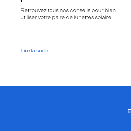
e
Retrouvez tous nos conseils pour bien
c
utiliser votre paire de lunettes solaire.
e
r
c
l
é
Lire la suite
e
e
s
t
t
r
è
s
o
E
r
i
g