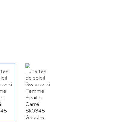
RE_FACEBOOK_TITLE
.SHARE_TWITTER_TITLE