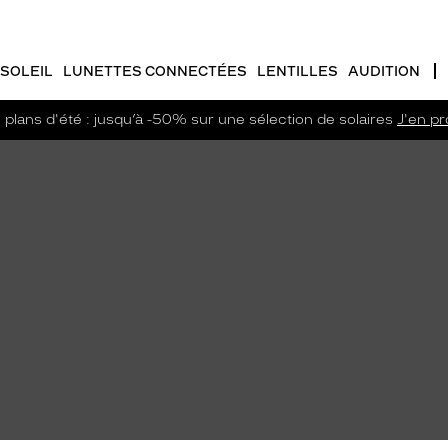
SOLEIL
LUNETTES CONNECTÉES
LENTILLES
AUDITION
plans d'été : jusqu’à -50% sur une sélection de solaires
J'en pro