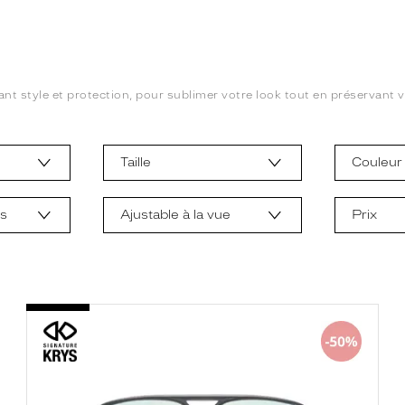
ant style et protection, pour sublimer votre look tout en préservant vo
Taille
Couleur
ts
Ajustable à la vue
Prix