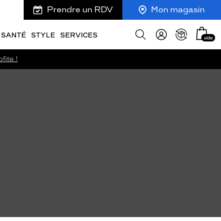
Prendre un RDV
Mon magasin
Mon
Afficher
SANTÉ
STYLE
SERVICES
vide
panie
la
recherche
fite !