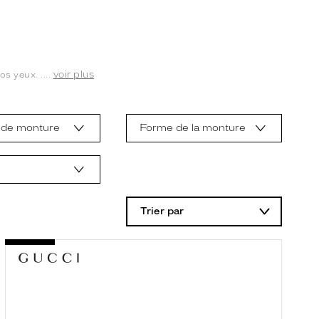
voir plus
s yeux. ....
 de monture
Forme de la monture
Trier par