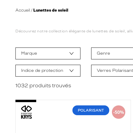
Accueil
Lunettes de soleil
Découvrez notre collection élégante de lunettes de soleil, alli
L
a
m
Marque
Genre
o
d
i
f
Indice de protection
Verres Polarisan
i
c
a
1032
produits trouvés
t
i
o
n
d
POLARISANT
'
u
n
f