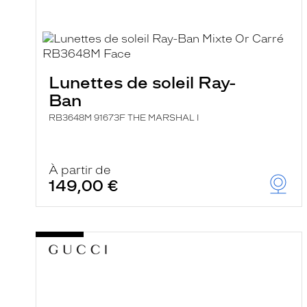
a
r
e
c
h
e
r
Lunettes de soleil Ray-
c
h
Ban
e
e
RB3648M 91673F THE MARSHAL I
t
r
e
c
À partir de
h
149,00 €
a
r
g
e
l
a
p
a
g
e