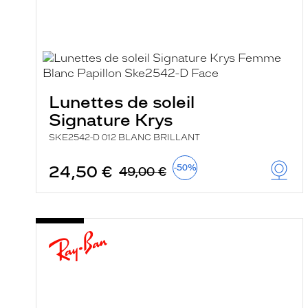
i
l
t
r
e
l
a
n
Lunettes de soleil
c
e
Signature Krys
a
u
SKE2542-D 012 BLANC BRILLANT
t
o
24,50 €
-50%
m
49,00 €
a
t
i
q
u
e
m
e
n
t
l