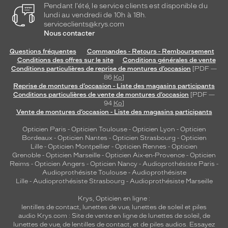
Pendant l'été, le service clients est disponible du
lundi au vendredi de 10h à 18h.
serviceclients@krys.com
Nous contacter
Questions fréquentes
Commandes - Retours - Remboursement
Conditions des offres sur le site
Conditions générales de vente
Conditions particulières de reprise de montures d’occasion
[PDF —
86
Ko
]
Reprise de montures d’occasion - Liste des magasins participants
Conditions particulières de vente de montures d’occasion
[PDF —
94
Ko
]
Vente de montures d’occasion - Liste des magasins participants
Opticien Paris
-
Opticien Toulouse
-
Opticien Lyon
-
Opticien
Bordeaux
-
Opticien Nantes
-
Opticien Strasbourg
-
Opticien
Lille
-
Opticien Montpellier
-
Opticien Rennes
-
Opticien
Grenoble
-
Opticien Marseille
-
Opticien Aix-en-Provence
-
Opticien
Reims
-
Opticien Angers
-
Opticien Nancy
-
Audioprothésiste Paris
-
Audioprothésiste Toulouse
-
Audioprothésiste
Lille
-
Audioprothésiste Strasbourg
-
Audioprothésiste Marseille
Krys, Opticien en ligne :
lentilles de contact
,
lunettes de vue
,
lunettes de soleil
et
piles
audio
Krys.com : Site de vente en ligne de lunettes de soleil, de
lunettes de vue, de
lentilles de contact
, et de piles audios. Essayez