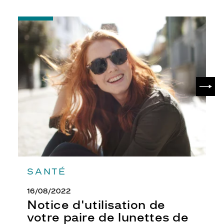
-
Notice
d'utilisation
de
votre
paire
de
SUIV
lunettes
de
soleil
SANTÉ
16/08/2022
Notice d'utilisation de
votre paire de lunettes de