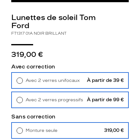
Polarisant
Non
Lunettes de soleil Tom
Type
Ford
de
verres
FT1317 01A NOIR BRILLANT
compatibles
Progressifs
319,00 €
Unifocaux
Type
Avec correction
de
montage
À partir de 39 €
Avec 2 verres unifocaux
Retrait en magasin
Offert
Cerclé
Taille
À partir de 99 €
Avec 2 verres progressifs
de
Retrait en magasin
Offert
monture
Sans correction
S
Afficher
319,00 €
Monture seule
la
Livraison à domicile
5,90 €
mention