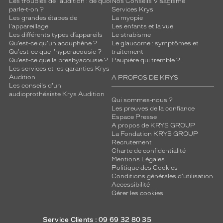
Les troubles de l’audition : de quoi
Nos Conseils Visagisme
parle-t-on ?
Services Krys
Les grandes étapes de
La myopie
l'appareillage
Les enfants et la vue
Les différents types d’appareils
Le strabisme
Qu’est-ce qu'un acouphène ?
Le glaucome : symptômes et
Qu'est-ce que l'hyperacousie ?
traitement
Qu’est-ce que la presbyacousie ?
Paupière qui tremble ?
Les services et les garanties Krys
Audition
A PROPOS DE KRYS
Les conseils d'un
audioprothésiste Krys Audition
Qui sommes-nous ?
Les preuves de la confiance
Espace Presse
A propos de KRYS GROUP
La Fondation KRYS GROUP
Recrutement
Charte de confidentialité
Mentions Légales
Politique des Cookies
Conditions générales d'utilisation
Accessibilité
Gérer les cookies
Service Clients : 09 69 32 80 35