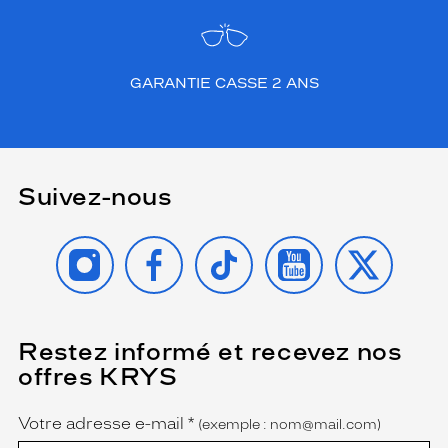
GARANTIE CASSE 2 ANS
Suivez-nous
INSTAGRAM
FACEBOOK
TIKTOK
YOUTUBE
X
Restez informé et recevez nos
(Ce
champ
offres KRYS
est
Name
obligatoire)
Votre adresse e-mail
*
(exemple : nom@mail.com)