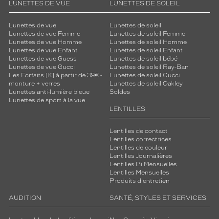
LUNETTES DE VUE
LUNETTES DE SOLEIL
Lunettes de vue
Lunettes de soleil
Lunettes de vue Femme
Lunettes de soleil Femme
Lunettes de vue Homme
Lunettes de soleil Homme
Lunettes de vue Enfant
Lunettes de soleil Enfant
Lunettes de vue Guess
Lunettes de soleil bébé
Lunettes de vue Gucci
Lunettes de soleil Ray-Ban
Les Forfaits [K] à partir de 39€ -
Lunettes de soleil Gucci
monture + verres
Lunettes de soleil Oakley
Lunettes anti-lumière bleue
Soldes
Lunettes de sport à la vue
LENTILLES
Lentilles de contact
Lentilles correctrices
Lentilles de couleur
Lentilles Journalières
Lentilles Bi Mensuelles
Lentilles Mensuelles
Produits d'entretien
AUDITION
SANTÉ, STYLES ET SERVICES