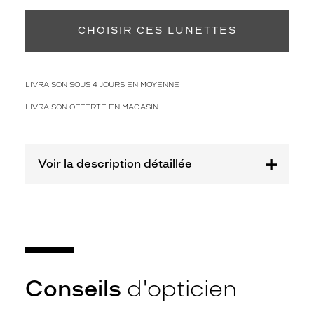
Retrait en magasin
Offert
Prix
web
CHOISIR CES LUNETTES
Non
Matière
LIVRAISON SOUS 4 JOURS EN MOYENNE
Plastique
LIVRAISON OFFERTE EN MAGASIN
Fournisseur
Marcolin
France
Voir la description détaillée
Sas
Marque
Tom
Ford
Conseils
d'opticien