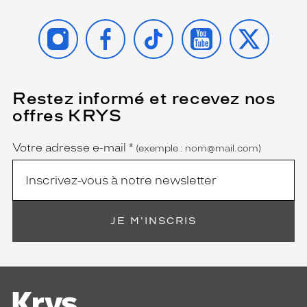
INSTAGRAM
FACEBOOK
TIKTOK
YOUTUBE
X
Restez informé et recevez nos
(Ce
champ
offres KRYS
est
Name
obligatoire)
Votre adresse e-mail
*
(exemple : nom@mail.com)
JE M'INSCRIS