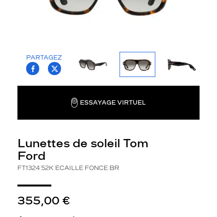
la
monture
Aviateur
Couleur
de
PARTAGEZ
la
T.PROJECT.KRYS.FRONT.SHARE_FACEBOO
T.PROJECT.KRYS.FRONT.SHARE_TWI
monture
52K
Ecaille
ESSAYAGE VIRTUEL
Fonce
Br
Couleur
Lunettes de soleil Tom
du
verre
Ford
FT1324 52K ECAILLE FONCE BR
Brun
dégradé
Indice
355,00 €
de
protection