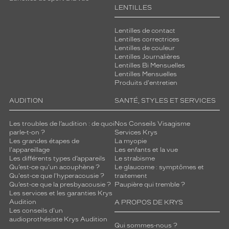
LENTILLES
Lentilles de contact
Lentilles correctrices
Lentilles de couleur
Lentilles Journalières
Lentilles Bi Mensuelles
Lentilles Mensuelles
Produits d'entretien
AUDITION
SANTÉ, STYLES ET SERVICES
Les troubles de l’audition : de quoi
Nos Conseils Visagisme
parle-t-on ?
Services Krys
Les grandes étapes de
La myopie
l'appareillage
Les enfants et la vue
Les différents types d’appareils
Le strabisme
Qu’est-ce qu'un acouphène ?
Le glaucome : symptômes et
Qu'est-ce que l'hyperacousie ?
traitement
Qu’est-ce que la presbyacousie ?
Paupière qui tremble ?
Les services et les garanties Krys
Audition
A PROPOS DE KRYS
Les conseils d'un
audioprothésiste Krys Audition
Qui sommes-nous ?