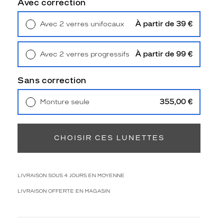
Avec correction
3
Polarisant
À partir de 39 €
Avec 2 verres unifocaux
Retrait en magasin
Offert
Non
Type
À partir de 99 €
Avec 2 verres progressifs
de
Retrait en magasin
Offert
verres
Sans correction
compatibles
Progressifs
355,00 €
Monture seule
Unifocaux
Livraison à domicile
5,90 €
Type
Retrait en magasin
Offert
de
CHOISIR CES LUNETTES
montage
Cerclé
Taille
LIVRAISON SOUS 4 JOURS EN MOYENNE
de
monture
LIVRAISON OFFERTE EN MAGASIN
M
Afficher