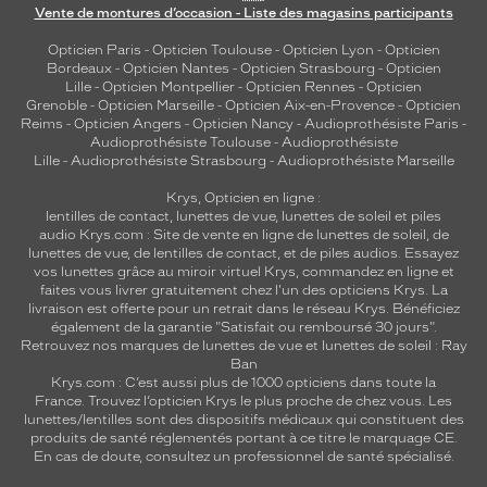
Vente de montures d’occasion - Liste des magasins participants
Opticien Paris
-
Opticien Toulouse
-
Opticien Lyon
-
Opticien
Bordeaux
-
Opticien Nantes
-
Opticien Strasbourg
-
Opticien
Lille
-
Opticien Montpellier
-
Opticien Rennes
-
Opticien
Grenoble
-
Opticien Marseille
-
Opticien Aix-en-Provence
-
Opticien
Reims
-
Opticien Angers
-
Opticien Nancy
-
Audioprothésiste Paris
-
Audioprothésiste Toulouse
-
Audioprothésiste
Lille
-
Audioprothésiste Strasbourg
-
Audioprothésiste Marseille
Krys, Opticien en ligne :
lentilles de contact
,
lunettes de vue
,
lunettes de soleil
et
piles
audio
Krys.com : Site de vente en ligne de lunettes de soleil, de
lunettes de vue, de
lentilles de contact
, et de piles audios. Essayez
vos lunettes grâce au miroir virtuel Krys, commandez en ligne et
faites vous livrer gratuitement chez l'un des opticiens Krys. La
livraison est offerte pour un retrait dans le réseau Krys. Bénéficiez
également de la garantie "Satisfait ou remboursé 30 jours".
Retrouvez nos marques de lunettes de vue et
lunettes de soleil : Ray
Ban
Krys.com : C’est aussi plus de 1000 opticiens dans toute la
France.
Trouvez l’opticien Krys le plus proche de chez vous
. Les
lunettes/lentilles sont des dispositifs médicaux qui constituent des
produits de santé réglementés portant à ce titre le marquage CE.
En cas de doute, consultez un professionnel de santé spécialisé.