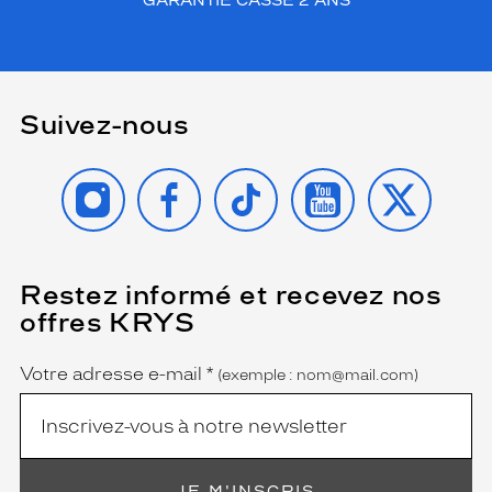
GARANTIE CASSE 2 ANS
Suivez-nous
INSTAGRAM
FACEBOOK
TIKTOK
YOUTUBE
X
Restez informé et recevez nos
(Ce
champ
offres KRYS
est
Name
obligatoire)
Votre adresse e-mail
*
(exemple : nom@mail.com)
JE M'INSCRIS