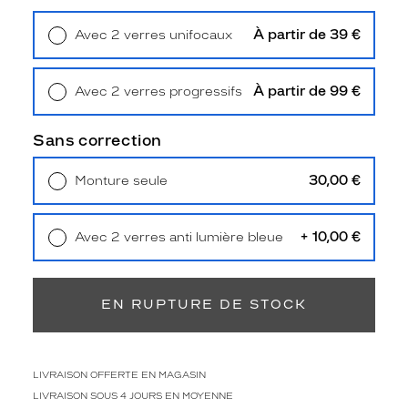
Forme
de
À partir de 39 €
Avec 2 verres unifocaux
la
Retrait en magasin
Offert
monture
À partir de 99 €
Avec 2 verres progressifs
Aviateur
Retrait en magasin
Offert
Couleur
de
Sans correction
la
monture
30,00 €
Monture seule
Livraison à domicile
5,90 €
212
Retrait en magasin
Offert
Or
+ 10,00 €
Avec 2 verres anti lumière bleue
Polarisant
Retrait en magasin
Offert
Non
Type
EN RUPTURE DE STOCK
de
verres
compatibles
LIVRAISON OFFERTE EN MAGASIN
Progressifs
LIVRAISON SOUS 4 JOURS EN MOYENNE
Unifocaux