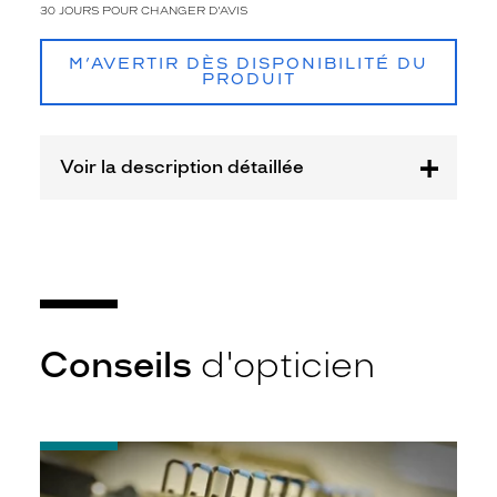
30 JOURS POUR CHANGER D'AVIS
Type
de
montage
M’AVERTIR DÈS DISPONIBILITÉ DU
PRODUIT
Cerclé
Taille
de
Voir la description détaillée
monture
M
Matière
Métal
Fournisseur
Codir
Conseils
d'opticien
Marque
Alternance
-
Quel
indice