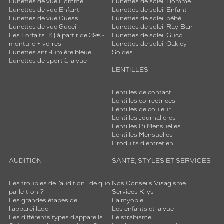
Lunettes de vue Homme
Lunettes de soleil Homme
Lunettes de vue Enfant
Lunettes de soleil Enfant
Lunettes de vue Guess
Lunettes de soleil bébé
Lunettes de vue Gucci
Lunettes de soleil Ray-Ban
Les Forfaits [K] à partir de 39€ -
Lunettes de soleil Gucci
monture + verres
Lunettes de soleil Oakley
Lunettes anti-lumière bleue
Soldes
Lunettes de sport à la vue
LENTILLES
Lentilles de contact
Lentilles correctrices
Lentilles de couleur
Lentilles Journalières
Lentilles Bi Mensuelles
Lentilles Mensuelles
Produits d'entretien
AUDITION
SANTÉ, STYLES ET SERVICES
Les troubles de l’audition : de quoi
Nos Conseils Visagisme
parle-t-on ?
Services Krys
Les grandes étapes de
La myopie
l'appareillage
Les enfants et la vue
Les différents types d’appareils
Le strabisme