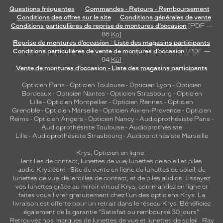
Questions fréquentes
Commandes - Retours - Remboursement
Conditions des offres sur le site
Conditions générales de vente
Conditions particulières de reprise de montures d’occasion
[PDF —
86
Ko
]
Reprise de montures d’occasion - Liste des magasins participants
Conditions particulières de vente de montures d’occasion
[PDF —
94
Ko
]
Vente de montures d’occasion - Liste des magasins participants
Opticien Paris
-
Opticien Toulouse
-
Opticien Lyon
-
Opticien
Bordeaux
-
Opticien Nantes
-
Opticien Strasbourg
-
Opticien
Lille
-
Opticien Montpellier
-
Opticien Rennes
-
Opticien
Grenoble
-
Opticien Marseille
-
Opticien Aix-en-Provence
-
Opticien
Reims
-
Opticien Angers
-
Opticien Nancy
-
Audioprothésiste Paris
-
Audioprothésiste Toulouse
-
Audioprothésiste
Lille
-
Audioprothésiste Strasbourg
-
Audioprothésiste Marseille
Krys, Opticien en ligne :
lentilles de contact
,
lunettes de vue
,
lunettes de soleil
et
piles
audio
Krys.com : Site de vente en ligne de lunettes de soleil, de
lunettes de vue, de
lentilles de contact
, et de piles audios. Essayez
vos lunettes grâce au miroir virtuel Krys, commandez en ligne et
faites vous livrer gratuitement chez l'un des opticiens Krys. La
livraison est offerte pour un retrait dans le réseau Krys. Bénéficiez
également de la garantie "Satisfait ou remboursé 30 jours".
Retrouvez nos marques de lunettes de vue et
lunettes de soleil : Ray