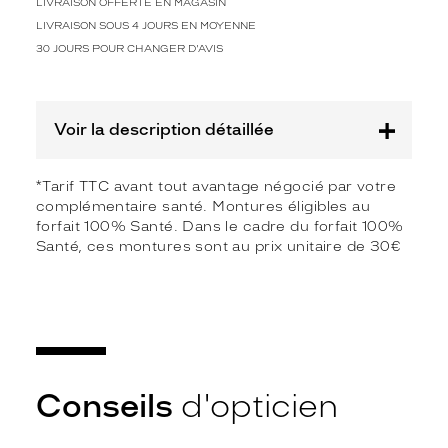
L
LIVRAISON OFFERTE EN MAGASIN
a
LIVRAISON SOUS 4 JOURS EN MOYENNE
f
30 JOURS POUR CHANGER D'AVIS
o
r
m
e
Voir la description détaillée
p
i
l
*Tarif TTC avant tout avantage négocié par votre
o
complémentaire santé. Montures éligibles au
t
forfait 100% Santé. Dans le cadre du forfait 100%
e
Santé, ces montures sont au prix unitaire de 30€
,
i
n
d
é
m
o
Conseils
d'opticien
d
a
b