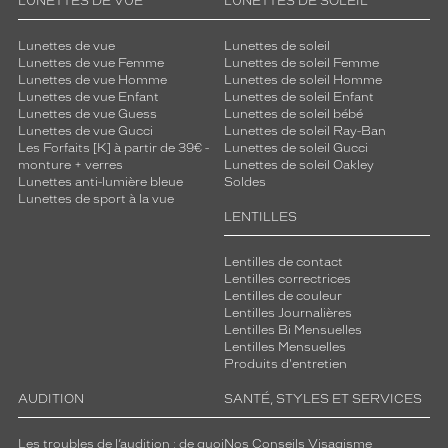
LUNETTES DE VUE
LUNETTES DE SOLEIL
5 mm
5 mm
Lunettes de vue
Lunettes de soleil
Lunettes de vue Femme
Lunettes de soleil Femme
Lunettes de vue Homme
Lunettes de soleil Homme
Lunettes de vue Enfant
Lunettes de soleil Enfant
 mm
 mm
Lunettes de vue Guess
Lunettes de soleil bébé
Lunettes de vue Gucci
Lunettes de soleil Ray-Ban
Détails
Les Forfaits [K] à partir de 39€ -
Lunettes de soleil Gucci
monture + verres
Lunettes de soleil Oakley
techniques
Lunettes anti-lumière bleue
Soldes
Lunettes de sport à la vue
Genre
LENTILLES
Homme
Lentilles de contact
Forme
Lentilles correctrices
de
Lentilles de couleur
la
Lentilles Journalières
monture
Lentilles Bi Mensuelles
Lentilles Mensuelles
Aviateur
Produits d'entretien
Couleur
AUDITION
SANTÉ, STYLES ET SERVICES
de
la
monture
Les troubles de l’audition : de quoi
Nos Conseils Visagisme