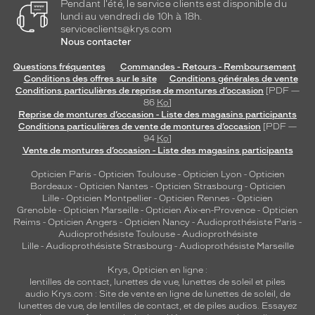
Pendant l'été, le service clients est disponible du
lundi au vendredi de 10h à 18h.
L
serviceclients@krys.com
Matière
Nous contacter
Métal
Questions fréquentes
Commandes - Retours - Remboursement
Fournisseur
Conditions des offres sur le site
Conditions générales de vente
Conditions particulières de reprise de montures d’occasion
[PDF —
86
Ko
]
Codir
Reprise de montures d’occasion - Liste des magasins participants
Marque
Conditions particulières de vente de montures d’occasion
[PDF —
Alternance
94
Ko
]
Vente de montures d’occasion - Liste des magasins participants
Opticien Paris
-
Opticien Toulouse
-
Opticien Lyon
-
Opticien
Bordeaux
-
Opticien Nantes
-
Opticien Strasbourg
-
Opticien
Lille
-
Opticien Montpellier
-
Opticien Rennes
-
Opticien
Grenoble
-
Opticien Marseille
-
Opticien Aix-en-Provence
-
Opticien
Reims
-
Opticien Angers
-
Opticien Nancy
-
Audioprothésiste Paris
-
Audioprothésiste Toulouse
-
Audioprothésiste
Lille
-
Audioprothésiste Strasbourg
-
Audioprothésiste Marseille
Krys, Opticien en ligne :
lentilles de contact
,
lunettes de vue
,
lunettes de soleil
et
piles
audio
Krys.com : Site de vente en ligne de lunettes de soleil, de
lunettes de vue, de
lentilles de contact
, et de piles audios. Essayez