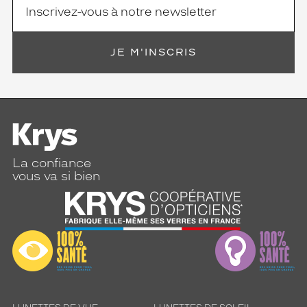
m
p
o
r
JE M'INSCRIS
t
e
q
u
e
l
l
o
La confiance
o
vous va si bien
k
.
Dimensions
de
la
monture