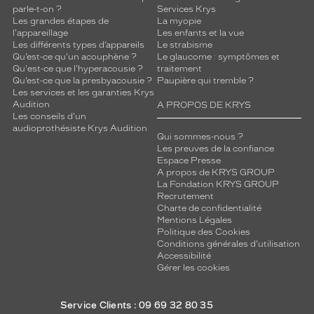
parle-t-on ?
Services Krys
Les grandes étapes de
La myopie
152
l'appareillage
Les enfants et la vue
Gun
Les différents types d’appareils
Le strabisme
Fonce
Qu’est-ce qu'un acouphène ?
Le glaucome : symptômes et
Polarisant
Qu'est-ce que l'hyperacousie ?
traitement
Qu’est-ce que la presbyacousie ?
Paupière qui tremble ?
Les services et les garanties Krys
Non
Audition
A PROPOS DE KRYS
Type
Les conseils d'un
de
audioprothésiste Krys Audition
Qui sommes-nous ?
verres
Les preuves de la confiance
compatibles
Espace Presse
A propos de KRYS GROUP
Progressifs
La Fondation KRYS GROUP
Unifocaux
Recrutement
Type
Charte de confidentialité
Mentions Légales
de
Politique des Cookies
montage
Conditions générales d'utilisation
Accessibilité
Cerclé
Gérer les cookies
Taille
de
Service Clients : 09 69 32 80 35
monture