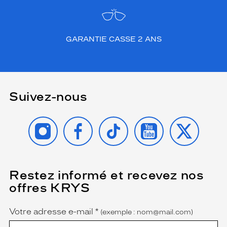
i
d
i
e
GARANTIE CASSE 2 ANS
n
e
t
a
c
Suivez-nous
c
e
s
INSTAGRAM
FACEBOOK
TIKTOK
YOUTUBE
X
s
o
i
r
i
Restez informé et recevez nos
(Ce
s
champ
offres KRYS
e
est
Name
obligatoire)
n
'
Votre adresse e-mail
*
(exemple : nom@mail.com)
i