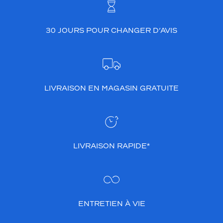
.
C
e
30 JOURS POUR CHANGER D’AVIS
m
o
d
è
l
e
LIVRAISON EN MAGASIN GRATUITE
s
e
p
o
r
LIVRAISON RAPIDE*
t
e
a
u
q
u
ENTRETIEN À VIE
o
t