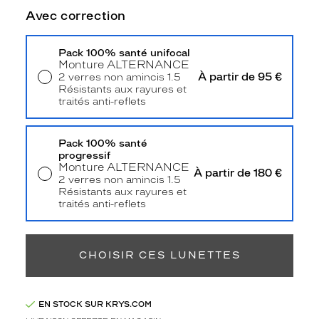
r
Avec correction
h
o
m
Pack 100% santé unifocal
m
Monture
ALTERNANCE
À partir de 95 €
2 verres non amincis 1.5
e
Résistants aux rayures et
o
traités anti-reflets
r
Livraison à domicile
5,90 €
i
Retrait en magasin
Offert
g
Pack 100% santé
i
progressif
n
Monture
ALTERNANCE
À partir de 180 €
a
2 verres non amincis 1.5
Résistants aux rayures et
l
traités anti-reflets
e
Retrait en magasin
Offert
e
t
f
CHOISIR CES LUNETTES
i
n
e
EN STOCK SUR KRYS.COM
.