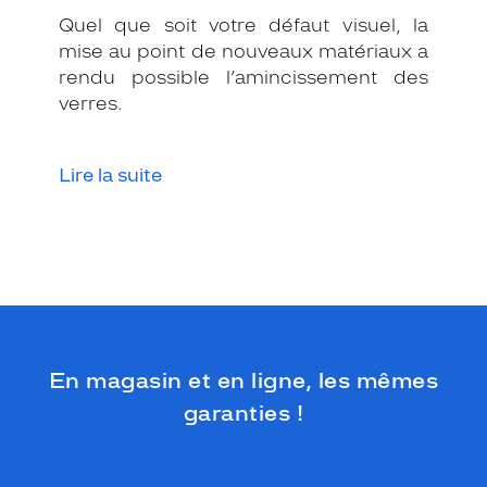
n
Quel que soit votre défaut visuel, la
é
e
mise au point de nouveaux matériaux a
à
rendu possible l’amincissement des
u
verres.
n
e
c
Lire la suite
o
u
l
e
u
r
g
u
n
f
En magasin et en ligne, les mêmes
o
garanties !
n
c
é
e