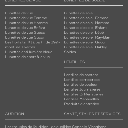
LUNETTES DE VUE
LUNETTES DE SOLEIL
r
s
Lunettes de vue
Lunettes de soleil
n
Lunettes de vue Femme
Lunettes de soleil Femme
'
Lunettes de vue Homme
Lunettes de soleil Homme
h
Lunettes de vue Enfant
Lunettes de soleil Enfant
é
Lunettes de vue Guess
Lunettes de soleil bébé
Lunettes de vue Gucci
Lunettes de soleil Ray-Ban
s
Les Forfaits [K] à partir de 39€ -
Lunettes de soleil Gucci
i
monture + verres
Lunettes de soleil Oakley
t
Lunettes anti-lumière bleue
Soldes
e
Lunettes de sport à la vue
z
LENTILLES
p
l
Lentilles de contact
u
Lentilles correctrices
s
Lentilles de couleur
.
Lentilles Journalières
Lentilles Bi Mensuelles
Lentilles Mensuelles
Dimensions
Produits d'entretien
de
la
AUDITION
SANTÉ, STYLES ET SERVICES
monture
Les troubles de l’audition : de quoi
Nos Conseils Visagisme