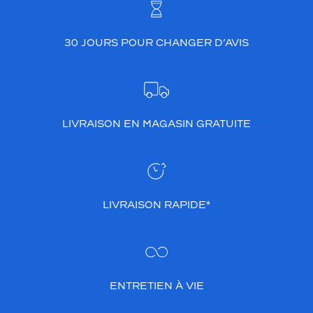
e
à
t
30 JOURS POUR CHANGER D’AVIS
o
u
s
l
e
s
LIVRAISON EN MAGASIN GRATUITE
s
t
y
l
e
LIVRAISON RAPIDE*
s
.
C
'
e
s
ENTRETIEN À VIE
t
u