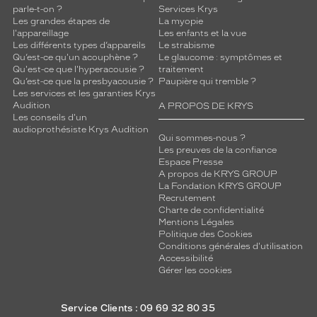
parle-t-on ?
Services Krys
Les grandes étapes de
La myopie
5 mm
 mm
l'appareillage
Les enfants et la vue
Les différents types d’appareils
Le strabisme
Qu’est-ce qu'un acouphène ?
Le glaucome : symptômes et
Qu'est-ce que l'hyperacousie ?
traitement
Qu’est-ce que la presbyacousie ?
Paupière qui tremble ?
Les services et les garanties Krys
 mm
 mm
Audition
A PROPOS DE KRYS
Les conseils d'un
Détails
audioprothésiste Krys Audition
Qui sommes-nous ?
techniques
Les preuves de la confiance
Espace Presse
Genre
A propos de KRYS GROUP
La Fondation KRYS GROUP
Homme
Recrutement
Forme
Charte de confidentialité
Mentions Légales
de
Politique des Cookies
la
Conditions générales d'utilisation
monture
Accessibilité
Gérer les cookies
Pantos
Couleur
Service Clients : 09 69 32 80 35
de