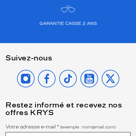
n
s
a
n
GARANTIE CASSE 2 ANS
s
f
a
u
t
Suivez-nous
e
a
b
INSTAGRAM
FACEBOOK
TIKTOK
YOUTUBE
X
s
o
l
u
!
Restez informé et recevez nos
(Ce
L
champ
offres KRYS
e
est
Name
obligatoire)
s
e
Votre adresse e-mail
*
(exemple : nom@mail.com)
s