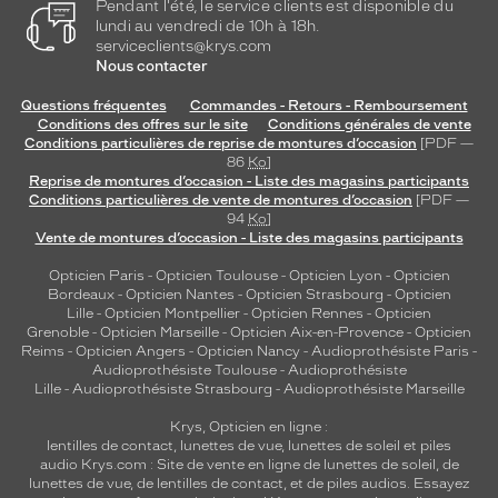
Pendant l'été, le service clients est disponible du
la
lundi au vendredi de 10h à 18h.
monture
serviceclients@krys.com
Nous contacter
405
Noir
Questions fréquentes
Commandes - Retours - Remboursement
Satin
Conditions des offres sur le site
Conditions générales de vente
Polarisant
Conditions particulières de reprise de montures d’occasion
[PDF —
86
Ko
]
Reprise de montures d’occasion - Liste des magasins participants
Non
Conditions particulières de vente de montures d’occasion
[PDF —
Type
94
Ko
]
de
Vente de montures d’occasion - Liste des magasins participants
verres
compatibles
Opticien Paris
-
Opticien Toulouse
-
Opticien Lyon
-
Opticien
Bordeaux
-
Opticien Nantes
-
Opticien Strasbourg
-
Opticien
Lille
-
Opticien Montpellier
-
Opticien Rennes
-
Opticien
Progressifs
Grenoble
-
Opticien Marseille
-
Opticien Aix-en-Provence
-
Opticien
Unifocaux
Reims
-
Opticien Angers
-
Opticien Nancy
-
Audioprothésiste Paris
-
Type
Audioprothésiste Toulouse
-
Audioprothésiste
de
Lille
-
Audioprothésiste Strasbourg
-
Audioprothésiste Marseille
montage
Krys, Opticien en ligne :
lentilles de contact
,
lunettes de vue
,
lunettes de soleil
et
piles
Cerclé
audio
Krys.com : Site de vente en ligne de lunettes de soleil, de
Taille
lunettes de vue, de
lentilles de contact
, et de piles audios. Essayez