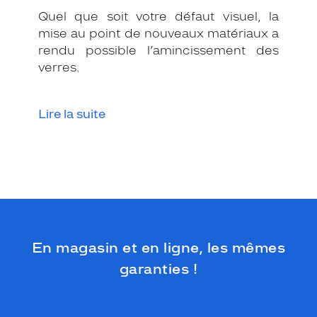
s
Quel que soit votre défaut visuel, la
a
g
mise au point de nouveaux matériaux a
e
rendu possible l’amincissement des
e
verres.
t
s
a
Lire la suite
c
o
u
l
e
u
r
s
'
a
En magasin et en ligne, les mêmes
c
garanties !
c
o
r
d