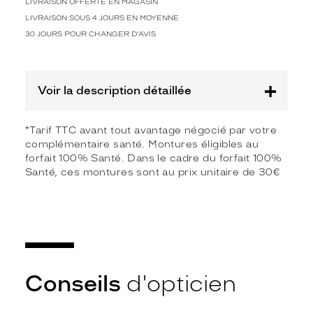
l
LIVRAISON OFFERTE EN MAGASIN
'
LIVRAISON SOUS 4 JOURS EN MOYENNE
e
30 JOURS POUR CHANGER D'AVIS
f
f
i
c
Voir la description détaillée
a
c
i
*Tarif TTC avant tout avantage négocié par votre
t
complémentaire santé. Montures éligibles au
é
forfait 100% Santé. Dans le cadre du forfait 100%
.
Santé, ces montures sont au prix unitaire de 30€
S
a
f
o
r
m
e
Conseils
d'opticien
c
o
n