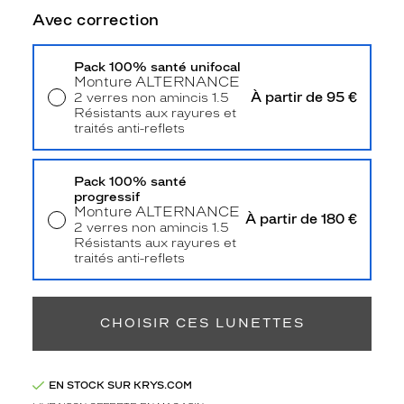
t
Avec correction
i
o
n
Pack 100% santé unifocal
d
Monture
ALTERNANCE
À partir de 95 €
2 verres non amincis 1.5
e
Résistants aux rayures et
l
traités anti-reflets
a
Livraison à domicile
5,90 €
s
Retrait en magasin
Offert
i
Pack 100% santé
m
progressif
p
Monture
ALTERNANCE
À partir de 180 €
l
2 verres non amincis 1.5
Résistants aux rayures et
i
traités anti-reflets
c
Retrait en magasin
Offert
i
t
é
CHOISIR CES LUNETTES
e
t
d
EN STOCK SUR KRYS.COM
e