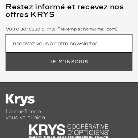
e
Restez informé et recevez nos
(Ce
q
champ
offres KRYS
est
Name
u
obligatoire)
i
s
Votre adresse e-mail
*
(exemple : nom@mail.com)
u
b
l
i
m
JE M'INSCRIS
e
r
a
a
u
s
s
i
La confiance
b
vous va si bien
i
e
n