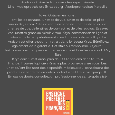
Enfant
Audioprothésiste Toulouse
-
Audioprothésiste
Lille
-
Audioprothésiste Strasbourg
-
Audioprothésiste Marseille
Forme
de
Krys, Opticien en ligne :
la
lentilles de contact
,
lunettes de vue
,
lunettes de soleil
et
piles
monture
audio
Krys.com : Site de vente en ligne de lunettes de soleil, de
lunettes de vue, de
lentilles de contact
, et de piles audios. Essayez
Pantos
vos lunettes grâce au miroir virtuel Krys, commandez en ligne et
faites vous livrer gratuitement chez l'un des opticiens Krys. La
Couleur
livraison est offerte pour un retrait dans le réseau Krys. Bénéficiez
de
également de la garantie "Satisfait ou remboursé 30 jours".
la
Retrouvez nos marques de lunettes de vue et
lunettes de soleil : Ray
monture
Ban
Krys.com : C’est aussi plus de 1000 opticiens dans toute la
France.
Trouvez l’opticien Krys le plus proche de chez vous
. Les
300
lunettes/lentilles sont des dispositifs médicaux qui constituent des
Brun
produits de santé réglementés portant à ce titre le marquage CE.
Clair
En cas de doute, consultez un professionnel de santé spécialisé.
Polarisant
Non
Type
de
montage