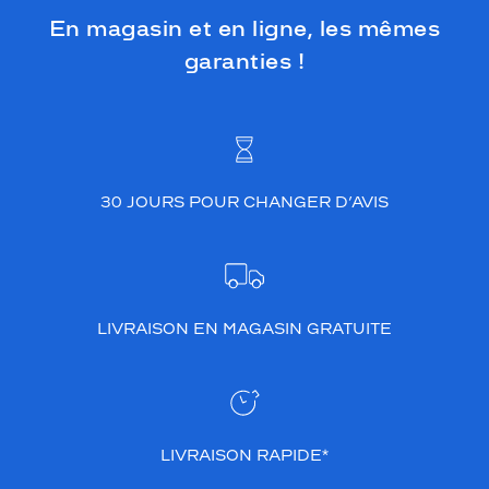
t
En magasin et en ligne, les mêmes
r
o
garanties !
p
r
a
p
i
d
e
30 JOURS POUR CHANGER D’AVIS
m
e
n
t
,
LIVRAISON EN MAGASIN GRATUITE
o
p
t
e
z
p
LIVRAISON RAPIDE*
o
u