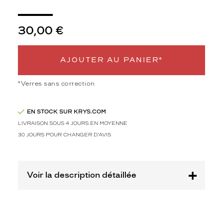
u
s
p
30,00 €
o
u
r
AJOUTER AU PANIER*
r
i
e
*Verres sans correction
z
c
EN STOCK SUR KRYS.COM
h
o
LIVRAISON SOUS 4 JOURS EN MOYENNE
i
30 JOURS POUR CHANGER D'AVIS
s
i
r
p
Voir la description détaillée
o
u
r
v