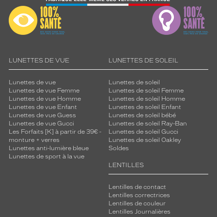
l
a
f
o
r
m
e
LUNETTES DE VUE
LUNETTES DE SOLEIL
d
e
Lunettes de vue
Lunettes de soleil
s
Lunettes de vue Femme
Lunettes de soleil Femme
o
Lunettes de vue Homme
Lunettes de soleil Homme
n
Lunettes de vue Enfant
Lunettes de soleil Enfant
Lunettes de vue Guess
Lunettes de soleil bébé
v
Lunettes de vue Gucci
Lunettes de soleil Ray-Ban
i
Les Forfaits [K] à partir de 39€ -
Lunettes de soleil Gucci
s
monture + verres
Lunettes de soleil Oakley
a
Lunettes anti-lumière bleue
Soldes
g
Lunettes de sport à la vue
e
LENTILLES
q
u
Lentilles de contact
e
Lentilles correctrices
s
Lentilles de couleur
Lentilles Journalières
e