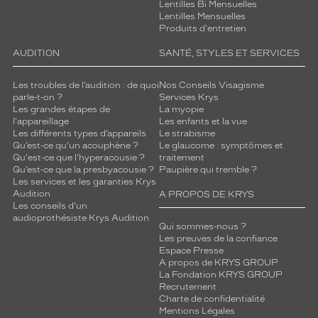
Lentilles Bi Mensuelles
s
Lentilles Mensuelles
t
Produits d'entretien
e
n
AUDITION
SANTÉ, STYLES ET SERVICES
u
e
Les troubles de l’audition : de quoi
Nos Conseils Visagisme
s
parle-t-on ?
Services Krys
.
Les grandes étapes de
La myopie
l'appareillage
Les enfants et la vue
C
Les différents types d’appareils
Le strabisme
'
Qu’est-ce qu'un acouphène ?
Le glaucome : symptômes et
e
Qu'est-ce que l'hyperacousie ?
traitement
s
Qu’est-ce que la presbyacousie ?
Paupière qui tremble ?
t
Les services et les garanties Krys
u
Audition
A PROPOS DE KRYS
Les conseils d'un
n
audioprothésiste Krys Audition
s
Qui sommes-nous ?
a
Les preuves de la confiance
n
Espace Presse
A propos de KRYS GROUP
s
La Fondation KRYS GROUP
f
Recrutement
a
Charte de confidentialité
u
Mentions Légales