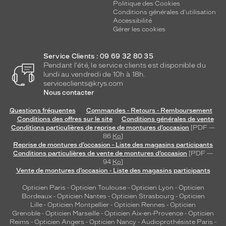
t
Politique des Cookies
e
Conditions générales d'utilisation
Accessibilité
.
Gérer les cookies
Dimensions
de
Service Clients : 09 69 32 80 35
la
Pendant l'été, le service clients est disponible du
monture
lundi au vendredi de 10h à 18h.
serviceclients@krys.com
Nous contacter
Questions fréquentes
Commandes - Retours - Remboursement
5 mm
0 mm
Conditions des offres sur le site
Conditions générales de vente
Conditions particulières de reprise de montures d’occasion
[PDF —
86
Ko
]
Reprise de montures d’occasion - Liste des magasins participants
Conditions particulières de vente de montures d’occasion
[PDF —
 mm
 mm
94
Ko
]
Vente de montures d’occasion - Liste des magasins participants
Détails
Opticien Paris
-
Opticien Toulouse
-
Opticien Lyon
-
Opticien
techniques
Bordeaux
-
Opticien Nantes
-
Opticien Strasbourg
-
Opticien
Lille
-
Opticien Montpellier
-
Opticien Rennes
-
Opticien
Genre
Grenoble
-
Opticien Marseille
-
Opticien Aix-en-Provence
-
Opticien
Reims
-
Opticien Angers
-
Opticien Nancy
-
Audioprothésiste Paris
-