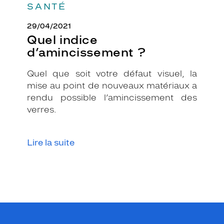
SANTÉ
e
u
29/04/2021
r
s
Quel indice
v
d’amincissement ?
i
v
Quel que soit votre défaut visuel, la
e
mise au point de nouveaux matériaux a
s
q
rendu possible l’amincissement des
u
verres.
i
s
e
Lire la suite
d
é
m
o
d
e
n
t