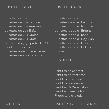
Détails
techniques
LUNETTES DE VUE
LUNETTES DE SOLEIL
Genre
Lunettes de vue
Lunettes de soleil
Lunettes de vue Femme
Lunettes de soleil Femme
Homme
Lunettes de vue Homme
Lunettes de soleil Homme
Forme
Lunettes de vue Enfant
Lunettes de soleil Enfant
Lunettes de vue Guess
Lunettes de soleil bébé
de
Lunettes de vue Gucci
Lunettes de soleil Ray-Ban
la
Les Forfaits [K] à partir de 39€ -
Lunettes de soleil Gucci
monture
monture + verres
Lunettes de soleil Oakley
Lunettes anti-lumière bleue
Soldes
Pantos
Lunettes de sport à la vue
Couleur
LENTILLES
de
la
Lentilles de contact
monture
Lentilles correctrices
Lentilles de couleur
Lentilles Journalières
315
Lentilles Bi Mensuelles
Brun
Lentilles Mensuelles
Fonce
Produits d'entretien
Polarisant
AUDITION
SANTÉ, STYLES ET SERVICES
Non