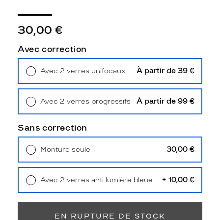
l
i
m
30,00 €
e
t
Avec correction
o
u
À partir de 39 €
Avec 2 verres unifocaux
s
Retrait en magasin
Offert
l
e
À partir de 99 €
Avec 2 verres progressifs
s
Retrait en magasin
Offert
v
i
Sans correction
s
a
30,00 €
Monture seule
g
Livraison à domicile
5,90 €
e
Retrait en magasin
Offert
s
+ 10,00 €
Avec 2 verres anti lumière bleue
.
Retrait en magasin
Offert
A
l
a
EN RUPTURE DE STOCK