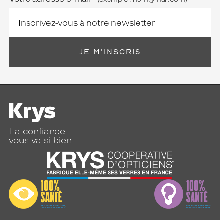
o
d
a
b
l
e
JE M'INSCRIS
s
!
Dimensions
de
la
monture
La confiance
vous va si bien
5 mm
 mm
 mm
 mm