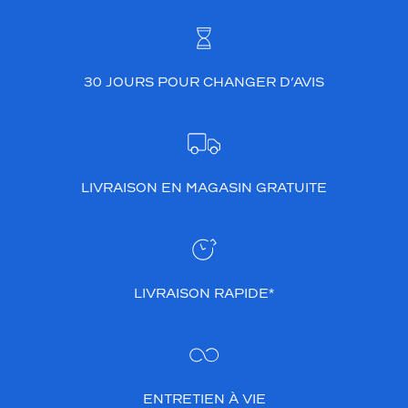
u
r
f
o
30 JOURS POUR CHANGER D’AVIS
r
m
e
p
a
n
LIVRAISON EN MAGASIN GRATUITE
t
o
s
.
L
e
LIVRAISON RAPIDE*
u
r
a
t
o
u
ENTRETIEN À VIE