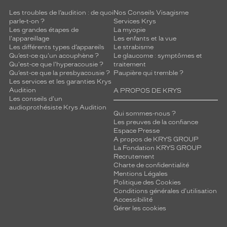
Type
Les troubles de l’audition : de quoi
Nos Conseils Visagisme
de
parle-t-on ?
Services Krys
verres
Les grandes étapes de
La myopie
compatibles
l'appareillage
Les enfants et la vue
Les différents types d’appareils
Le strabisme
Qu’est-ce qu'un acouphène ?
Le glaucome : symptômes et
Progressifs
Qu'est-ce que l'hyperacousie ?
traitement
Unifocaux
Qu’est-ce que la presbyacousie ?
Paupière qui tremble ?
Type
Les services et les garanties Krys
de
Audition
A PROPOS DE KRYS
Les conseils d'un
montage
audioprothésiste Krys Audition
Qui sommes-nous ?
Cerclé
Les preuves de la confiance
Taille
Espace Presse
A propos de KRYS GROUP
de
La Fondation KRYS GROUP
monture
Recrutement
Charte de confidentialité
XS
Mentions Légales
Matière
Politique des Cookies
Conditions générales d'utilisation
Accessibilité
Métal
Gérer les cookies
Fournisseur