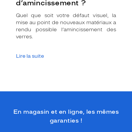
d’amincissement ?
u
n
e
Quel que soit votre défaut visuel, la
a
mise au point de nouveaux matériaux a
l
rendu possible l’amincissement des
l
verres.
u
r
e
s
Lire la suite
t
y
l
é
e
g
r
â
c
En magasin et en ligne, les mêmes
e
à
garanties !
l
e