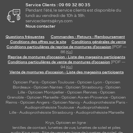
Codir
Service Clients : 09 69 32 80 35
Marque
Pendant l'été, le service clients est disponible du
Alternance
lundi au vendredi de 10h à 18h.
serviceclients@krys.com
Nous contacter
Questions fréquentes
Commandes - Retours - Remboursement
Conditions des offres sur le site
Conditions générales de vente
Conditions particulières de reprise de montures d’occasion
[PDF —
86
Ko
]
Reprise de montures d’occasion - Liste des magasins participants
Conditions particulières de vente de montures d’occasion
[PDF —
94
Ko
]
Vente de montures d’occasion - Liste des magasins participants
Opticien Paris
-
Opticien Toulouse
-
Opticien Lyon
-
Opticien
Bordeaux
-
Opticien Nantes
-
Opticien Strasbourg
-
Opticien
Lille
-
Opticien Montpellier
-
Opticien Rennes
-
Opticien
Grenoble
-
Opticien Marseille
-
Opticien Aix-en-Provence
-
Opticien
Reims
-
Opticien Angers
-
Opticien Nancy
-
Audioprothésiste Paris
-
Audioprothésiste Toulouse
-
Audioprothésiste
Lille
-
Audioprothésiste Strasbourg
-
Audioprothésiste Marseille
Krys, Opticien en ligne :
lentilles de contact
,
lunettes de vue
,
lunettes de soleil
et
piles
audio
Krys.com : Site de vente en ligne de lunettes de soleil, de