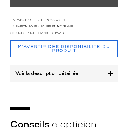
f
o
i
s
LIVRAISON OFFERTE EN MAGASIN
c
LIVRAISON SOUS 4 JOURS EN MOYENNE
o
30 JOURS POUR CHANGER D'AVIS
n
f
o
M’AVERTIR DÈS DISPONIBILITÉ DU
PRODUIT
r
t
a
b
Voir la description détaillée
l
e
e
t
t
e
n
d
a
Conseils
d'opticien
n