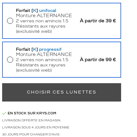
Forfait [
K
]
unifocal
Monture
ALTERNANCE
À partir de 39 €
2 verres non amincis 1.5
Résistants aux rayures
(exclusivité web)
Livraison à domicile
5,90 €
Retrait en magasin
Offert
Forfait [
K
]
progressif
Monture
ALTERNANCE
À partir de 99 €
2 verres non amincis 1.5
Résistants aux rayures
(exclusivité web)
Retrait en magasin
Offert
CHOISIR CES LUNETTES
EN STOCK SUR KRYS.COM
LIVRAISON OFFERTE EN MAGASIN
LIVRAISON SOUS 4 JOURS EN MOYENNE
30 JOURS POUR CHANGER D'AVIS