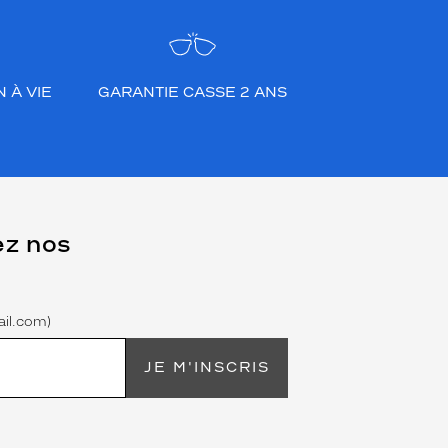
 À VIE
GARANTIE CASSE 2 ANS
ez nos
il.com)
JE M'INSCRIS