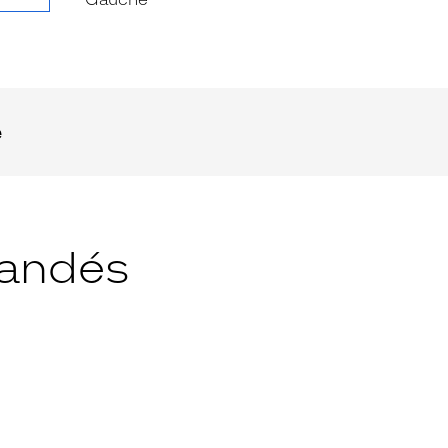
e
andés