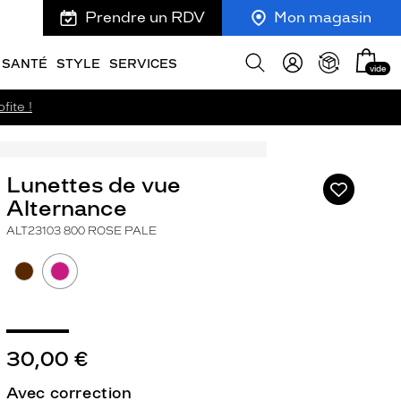
Prendre un RDV
Mon magasin
Mon
Afficher
SANTÉ
STYLE
SERVICES
vide
panie
la
recherche
fite !
Lunettes de vue
Ajouter
à
Alternance
ma
ALT23103 800 ROSE PALE
liste
d’envies
30,00 €
ivant
Avec correction