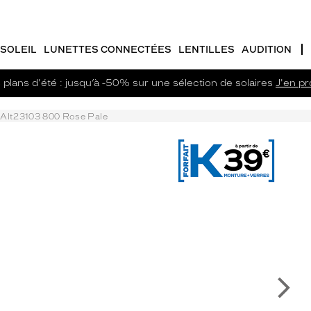
SOLEIL
LUNETTES CONNECTÉES
LENTILLES
AUDITION
plans d'été : jusqu’à -50% sur une sélection de solaires
J'en pro
Alt23103 800 Rose Pale
Su