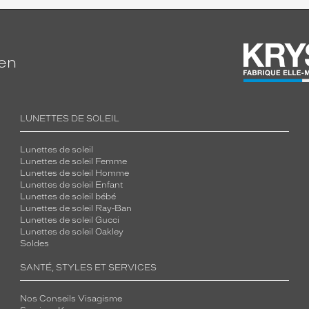
ien
LUNETTES DE SOLEIL
Lunettes de soleil
Lunettes de soleil Femme
Lunettes de soleil Homme
Lunettes de soleil Enfant
Lunettes de soleil bébé
Lunettes de soleil Ray-Ban
Lunettes de soleil Gucci
Lunettes de soleil Oakley
Soldes
SANTÉ, STYLES ET SERVICES
Nos Conseils Visagisme