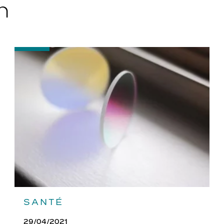
n
-
Quels
traitements
pour
vos
verres
?
SANTÉ
29/04/2021