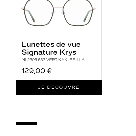
d
è
l
e
r
Lunettes de vue
o
n
Signature Krys
d
ML2305 632 VERT KAKI BRILLA
e
129,00 €
t
c
h
JE DÉCOUVRE
i
c
q
u
i
v