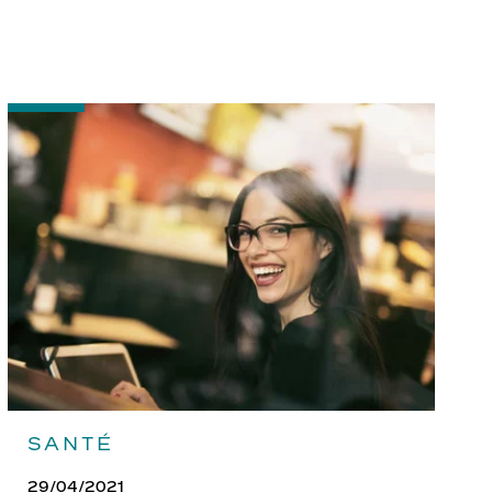
-
Bien
entretenir
ses
lunettes
SANTÉ
29/04/2021