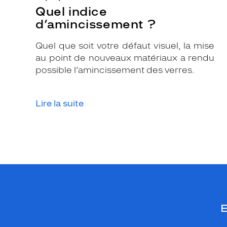
l
Quel indice
a
d’amincissement ?
p
l
Quel que soit votre défaut visuel, la mise
u
au point de nouveaux matériaux a rendu
s
possible l’amincissement des verres.
b
e
Lire la suite
l
l
e
m
a
n
i
è
r
E
e
q