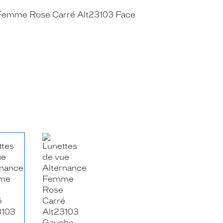
RE_FACEBOOK_TITLE
.SHARE_TWITTER_TITLE