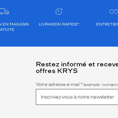
N EN MAGASIN
LIVRAISON RAPIDE*
ENTRETIEN
ATUITE
(Ce
Restez informé et recev
champ
offres KRYS
est
Name
obligatoire)
Votre adresse e-mail
*
(exemple : nom@ma