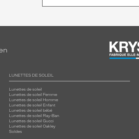
ien
LUNETTES DE SOLEIL
Lunettes de soleil
Lunettes de soleil Femme
Lunettes de soleil Homme
Lunettes de soleil Enfant
Lunettes de soleil bébé
Lunettes de soleil Ray-Ban
Lunettes de soleil Gucci
Lunettes de soleil Oakley
Soldes