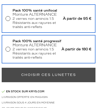
Pack 100% santé unifocal
Monture
ALTERNANCE
À partir de 95 €
2 verres non amincis 1.5
Résistants aux rayures et
traités anti-reflets
Livraison à domicile
5,90 €
Retrait en magasin
Offert
Pack 100% santé progressif
Monture
ALTERNANCE
À partir de 180 €
2 verres non amincis 1.5
Résistants aux rayures et
traités anti-reflets
Retrait en magasin
Offert
CHOISIR CES LUNETTES
EN STOCK SUR KRYS.COM
LIVRAISON OFFERTE EN MAGASIN
LIVRAISON SOUS 4 JOURS EN MOYENNE