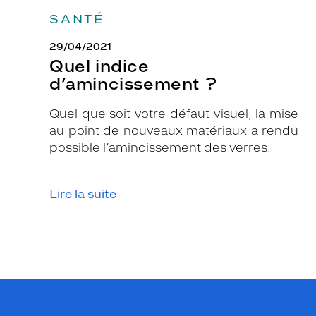
,
SANTÉ
e
t
29/04/2021
c
Quel indice
e
d’amincissement ?
t
t
Quel que soit votre défaut visuel, la mise
e
au point de nouveaux matériaux a rendu
p
possible l’amincissement des verres.
a
i
Lire la suite
r
e
d
e
l
u
n
e