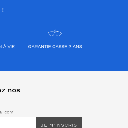
 !
 À VIE
GARANTIE CASSE 2 ANS
ez nos
il.com)
JE M'INSCRIS