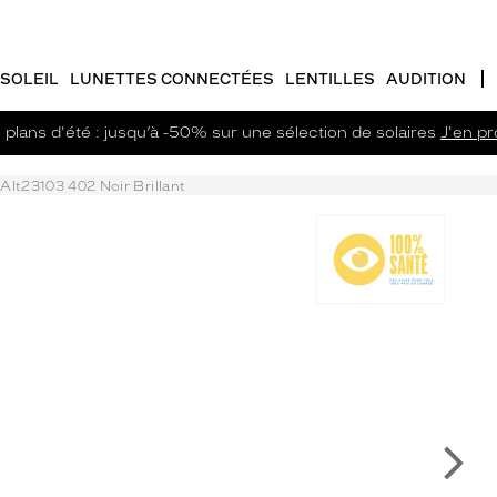
SOLEIL
LUNETTES CONNECTÉES
LENTILLES
AUDITION
plans d'été : jusqu’à -50% sur une sélection de solaires
J'en pro
Alt23103 402 Noir Brillant
Su