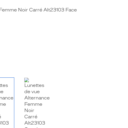
RE_FACEBOOK_TITLE
.SHARE_TWITTER_TITLE