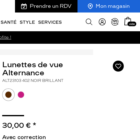
Prendre un RDV
Mon magasin
Mon
Afficher
SANTÉ
STYLE
SERVICES
vide
panie
la
recherche
fite !
Lunettes de vue
Ajouter
à
Alternance
ma
ALT23103 402 NOIR BRILLANT
liste
d’envies
30,00 €
*
ivant
Avec correction