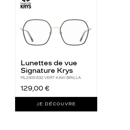
632
VERT
o
KAKI
BRILLA
s
e
d
e
s
m
o
Lunettes de vue
n
Signature Krys
t
u
ML2305 632 VERT KAKI BRILLA
r
129,00 €
e
s
à
JE DÉCOUVRE
l
a
f