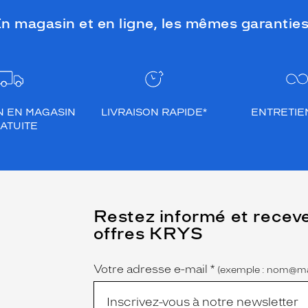
n magasin et en ligne, les mêmes garanties
N EN MAGASIN
LIVRAISON RAPIDE*
ENTRETIEN
ATUITE
(Ce
Restez informé et recev
champ
offres KRYS
est
Name
obligatoire)
Votre adresse e-mail
*
(exemple : nom@ma