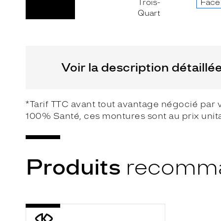
n
c
e
!
C
Voir la description détaillé
e
t
t
e
*Tarif TTC avant tout avantage négocié par 
m
100% Santé, ces montures sont au prix unit
a
r
q
Produits
recomm
u
e
p
r
-
o
ML2305
p