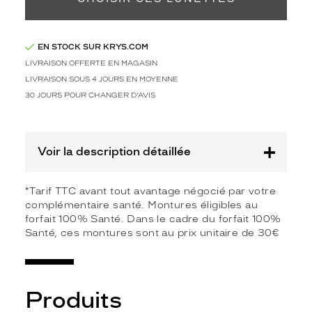
é
e
s
c
EN STOCK SUR KRYS.COM
r
LIVRAISON OFFERTE EN MAGASIN
i
LIVRAISON SOUS 4 JOURS EN MOYENNE
s
30 JOURS POUR CHANGER D'AVIS
t
a
l
d
Voir la description détaillée
e
s
t
*Tarif TTC avant tout avantage négocié par votre
y
complémentaire santé. Montures éligibles au
l
forfait 100% Santé. Dans le cadre du forfait 100%
e
Santé, ces montures sont au prix unitaire de 30€
p
a
n
t
Produits
o
s