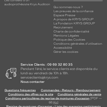
Genre
Les conseils d'un
audioprothésiste Krys Audition
Qui sommes-nous ?
Homme
Les preuves de la confiance
Forme
Espace Presse
de
A propos de KRYS GROUP
La Fondation KRYS GROUP
la
Recrutement
monture
Charte de confidentialité
Mentions Légales
Pantos
Politique des Cookies
Couleur
Conditions générales d'utilisation
de
Accessibilité
Gérer les cookies
la
monture
Service Clients : 09 69 32 80 35
110
Pendant l'été, le service clients est disponible du
Gris
lundi au vendredi de 10h à 18h.
Fonce
serviceclients@krys.com
Polarisant
Nous contacter
Questions fréquentes
Commandes - Retours - Remboursement
Non
Conditions des offres sur le site
Conditions générales de vente
Type
Conditions particulières de reprise de montures d’occasion
[PDF —
de
86
Ko
]
verres
Reprise de montures d’occasion - Liste des magasins participants