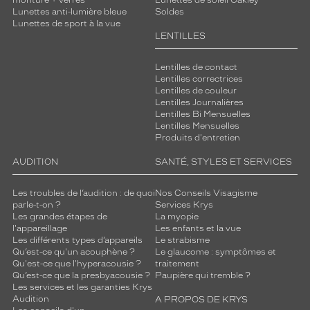
monture + verres
Lunettes de soleil Oakley
e
Lunettes anti-lumière bleue
Soldes
Lunettes de sport à la vue
n
LENTILLES
t
.
Lentilles de contact
Dimensions
Lentilles correctrices
de
Lentilles de couleur
la
Lentilles Journalières
Lentilles Bi Mensuelles
monture
Lentilles Mensuelles
Produits d'entretien
AUDITION
SANTÉ, STYLES ET SERVICES
5 mm
5 mm
Les troubles de l’audition : de quoi
Nos Conseils Visagisme
parle-t-on ?
Services Krys
Les grandes étapes de
La myopie
l'appareillage
Les enfants et la vue
 mm
 mm
Les différents types d’appareils
Le strabisme
Qu’est-ce qu'un acouphène ?
Le glaucome : symptômes et
Qu'est-ce que l'hyperacousie ?
traitement
Détails
Qu’est-ce que la presbyacousie ?
Paupière qui tremble ?
techniques
Les services et les garanties Krys
Audition
A PROPOS DE KRYS