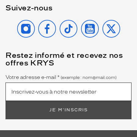
,
Suivez-nous
c
r
INSTAGRAM
FACEBOOK
TIKTOK
YOUTUBE
X
é
a
n
t
u
n
Restez informé et recevez nos
(Ce
champ
a
offres KRYS
est
Name
c
obligatoire)
c
Votre adresse e-mail
*
e
(exemple : nom@mail.com)
s
s
o
i
r
JE M'INSCRIS
e
d
e
m