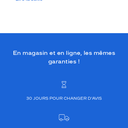
r
f
e
c
t
i
o
n
l
En magasin et en ligne, les mêmes
a
f
garanties !
u
s
i
o
n
e
30 JOURS POUR CHANGER D’AVIS
n
t
r
e
l