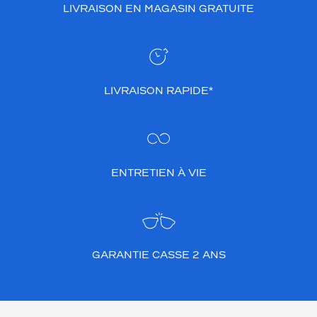
e
LIVRAISON EN MAGASIN GRATUITE
c
l
a
s
s
i
LIVRAISON RAPIDE*
q
u
e
e
t
l
ENTRETIEN À VIE
a
m
o
d
e
GARANTIE CASSE 2 ANS
r
n
i
t
é