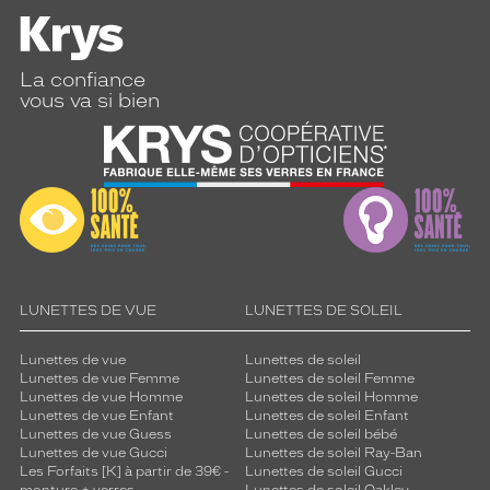
o
d
e
s
La confiance
o
vous va si bien
p
h
i
s
t
i
q
u
é
e
LUNETTES DE VUE
LUNETTES DE SOLEIL
t
p
Lunettes de vue
Lunettes de soleil
o
Lunettes de vue Femme
Lunettes de soleil Femme
Lunettes de vue Homme
Lunettes de soleil Homme
l
Lunettes de vue Enfant
Lunettes de soleil Enfant
y
Lunettes de vue Guess
Lunettes de soleil bébé
v
Lunettes de vue Gucci
Lunettes de soleil Ray-Ban
a
Les Forfaits [K] à partir de 39€ -
Lunettes de soleil Gucci
l