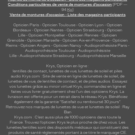
compatibles
Conditions particulières de vente de montures d’occasion
[PDF —
94
Ko
]
Vente de montures d’occasion - Liste des magasins participants
Progressifs
Unifocaux
Opticien Paris
-
Opticien Toulouse
-
Opticien Lyon
-
Opticien
Type
Bordeaux
-
Opticien Nantes
-
Opticien Strasbourg
-
Opticien
de
Lille
-
Opticien Montpellier
-
Opticien Rennes
-
Opticien
montage
Grenoble
-
Opticien Marseille
-
Opticien Aix-en-Provence
-
Opticien
Reims
-
Opticien Angers
-
Opticien Nancy
-
Audioprothésiste Paris
-
Audioprothésiste Toulouse
-
Audioprothésiste
Cerclé
Lille
-
Audioprothésiste Strasbourg
-
Audioprothésiste Marseille
Taille
de
Krys, Opticien en ligne :
monture
lentilles de contact
,
lunettes de vue
,
lunettes de soleil
et
piles
audio
Krys.com : Site de vente en ligne de lunettes de soleil, de
lunettes de vue, de
lentilles de contact
, et de piles audios. Essayez
M
vos lunettes grâce au miroir virtuel Krys, commandez en ligne et
Matière
faites vous livrer gratuitement chez l'un des opticiens Krys. La
livraison est offerte pour un retrait dans le réseau Krys. Bénéficiez
Plastique
également de la garantie "Satisfait ou remboursé 30 jours".
Fournisseur
Retrouvez nos marques de lunettes de vue et
lunettes de soleil : Ray
Ban
Krys.com : C’est aussi plus de 1000 opticiens dans toute la
Codir
France.
Trouvez l’opticien Krys le plus proche de chez vous
. Les
Marque
lunettes/lentilles sont des dispositifs médicaux qui constituent des
Alternance
produits de santé réglementés portant à ce titre le marquage CE.