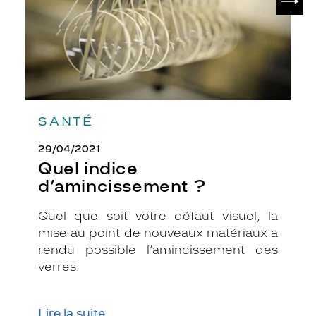
t
t
e
m
o
n
t
u
SANTÉ
r
e
29/04/2021
i
Quel indice
n
c
d’amincissement ?
a
r
Quel que soit votre défaut visuel, la
n
mise au point de nouveaux matériaux a
e
rendu possible l’amincissement des
à
verres.
l
a
p
e
Lire la suite