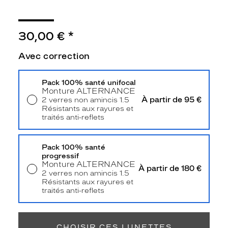
r
e
d
30,00 €
*
e
l
Avec correction
u
n
e
Pack 100% santé unifocal
t
Monture
ALTERNANCE
t
À partir de 95 €
2 verres non amincis 1.5
e
Résistants aux rayures et
s
traités anti-reflets
Livraison à domicile
5,90 €
g
Retrait en magasin
Offert
r
Pack 100% santé
i
progressif
s
Monture
ALTERNANCE
e
À partir de 180 €
2 verres non amincis 1.5
s
Résistants aux rayures et
f
traités anti-reflets
o
Retrait en magasin
Offert
n
c
CHOISIR CES LUNETTES