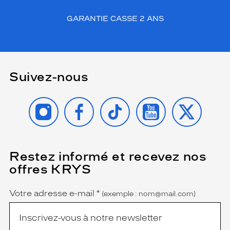
e
s
GARANTIE CASSE 2 ANS
d
é
t
a
i
Suivez-nous
l
s
a
INSTAGRAM
FACEBOOK
TIKTOK
YOUTUBE
X
r
g
e
n
t
Restez informé et recevez nos
(Ce
é
champ
offres KRYS
est
s
Name
obligatoire)
s
u
Votre adresse e-mail
*
(exemple : nom@mail.com)
r
l
e