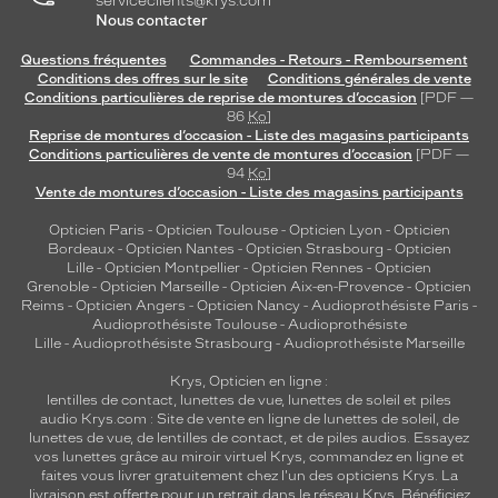
serviceclients@krys.com
l
Nous contacter
e
Questions fréquentes
Commandes - Retours - Remboursement
u
Conditions des offres sur le site
Conditions générales de vente
r
Conditions particulières de reprise de montures d’occasion
[PDF —
l
86
Ko
]
e
Reprise de montures d’occasion - Liste des magasins participants
u
Conditions particulières de vente de montures d’occasion
[PDF —
r
94
Ko
]
Vente de montures d’occasion - Liste des magasins participants
a
l
Opticien Paris
-
Opticien Toulouse
-
Opticien Lyon
-
Opticien
l
Bordeaux
-
Opticien Nantes
-
Opticien Strasbourg
-
Opticien
u
Lille
-
Opticien Montpellier
-
Opticien Rennes
-
Opticien
r
Grenoble
-
Opticien Marseille
-
Opticien Aix-en-Provence
-
Opticien
Reims
-
Opticien Angers
-
Opticien Nancy
-
Audioprothésiste Paris
-
e
Audioprothésiste Toulouse
-
Audioprothésiste
f
Lille
-
Audioprothésiste Strasbourg
-
Audioprothésiste Marseille
é
m
Krys, Opticien en ligne :
i
lentilles de contact
,
lunettes de vue
,
lunettes de soleil
et
piles
n
audio
Krys.com : Site de vente en ligne de lunettes de soleil, de
lunettes de vue, de
lentilles de contact
, et de piles audios. Essayez
i
vos lunettes grâce au miroir virtuel Krys, commandez en ligne et
n
faites vous livrer gratuitement chez l'un des opticiens Krys. La
e
livraison est offerte pour un retrait dans le réseau Krys. Bénéficiez