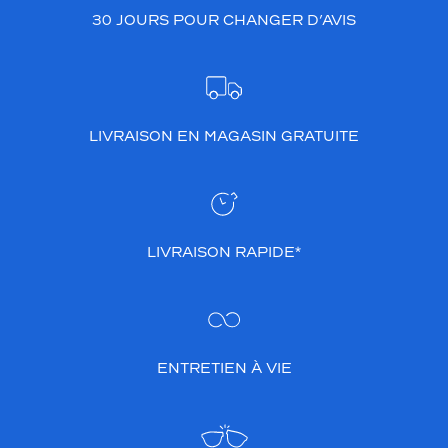
h
30 JOURS POUR CHANGER D’AVIS
e
d
?
é
l
LIVRAISON EN MAGASIN GRATUITE
é
g
a
n
c
e
LIVRAISON RAPIDE*
d
i
s
c
r
è
ENTRETIEN À VIE
t
e
.
D