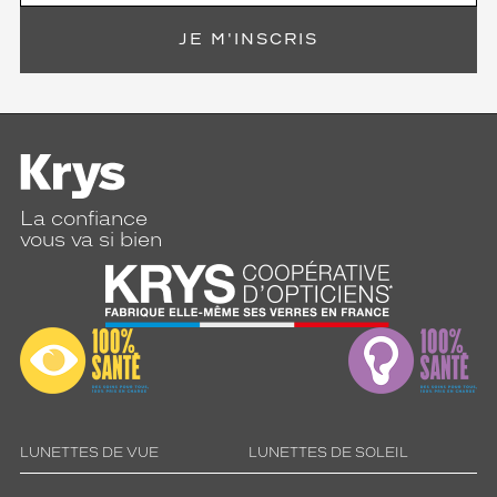
s
t
JE M'INSCRIS
e
n
o
n
s
a
j
o
La confiance
u
vous va si bien
t
e
n
t
d
e
l
a
f
r
LUNETTES DE VUE
LUNETTES DE SOLEIL
a
î