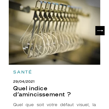
Quel
y
indice
l
d’amincissement
e
?
à
l
a
SUIV
f
o
i
s
r
é
t
r
o
SANTÉ
e
t
29/04/2021
c
Quel indice
l
d’amincissement ?
a
s
Quel que soit votre défaut visuel, la
s