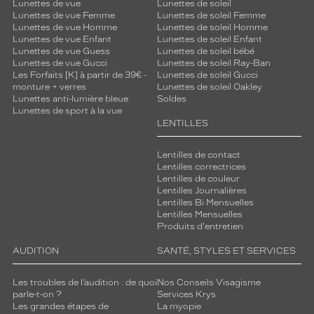
Lunettes de vue
Lunettes de soleil
c
Lunettes de vue Femme
Lunettes de soleil Femme
h
Lunettes de vue Homme
Lunettes de soleil Homme
e
Lunettes de vue Enfant
Lunettes de soleil Enfant
u
Lunettes de vue Guess
Lunettes de soleil bébé
Lunettes de vue Gucci
Lunettes de soleil Ray-Ban
r
Les Forfaits [K] à partir de 39€ -
Lunettes de soleil Gucci
à
monture + verres
Lunettes de soleil Oakley
l
Lunettes anti-lumière bleue
Soldes
a
Lunettes de sport à la vue
p
LENTILLES
a
i
Lentilles de contact
r
Lentilles correctrices
e
Lentilles de couleur
,
Lentilles Journalières
Lentilles Bi Mensuelles
t
Lentilles Mensuelles
a
Produits d'entretien
n
d
AUDITION
SANTÉ, STYLES ET SERVICES
i
s
Les troubles de l’audition : de quoi
Nos Conseils Visagisme
q
parle-t-on ?
Services Krys
u
Les grandes étapes de
La myopie