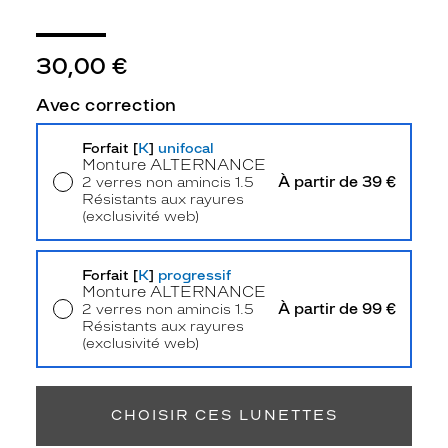
é
e
,
30,00 €
c
e
Avec correction
s
l
Forfait [
K
]
unifocal
u
Monture
ALTERNANCE
n
À partir de 39 €
2 verres non amincis 1.5
e
Résistants aux rayures
t
(exclusivité web)
t
Livraison à domicile
5,90 €
e
Retrait en magasin
Offert
s
Forfait [
K
]
progressif
o
Monture
ALTERNANCE
À partir de 99 €
2 verres non amincis 1.5
p
Résistants aux rayures
t
(exclusivité web)
i
Retrait en magasin
Offert
q
u
e
CHOISIR CES LUNETTES
s