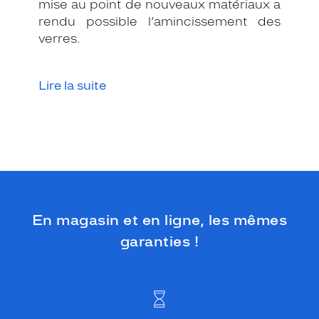
mise au point de nouveaux matériaux a
i
q
rendu possible l’amincissement des
u
verres.
e
,
p
Lire la suite
a
r
f
a
i
t
p
o
u
r
En magasin et en ligne, les mêmes
u
garanties !
n
e
t
o
u
c