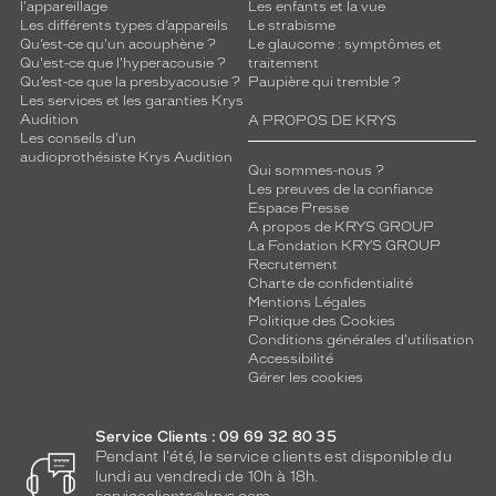
e
l'appareillage
Les enfants et la vue
Les différents types d’appareils
Le strabisme
l
Qu’est-ce qu'un acouphène ?
Le glaucome : symptômes et
e
Qu'est-ce que l'hyperacousie ?
traitement
u
Qu’est-ce que la presbyacousie ?
Paupière qui tremble ?
r
Les services et les garanties Krys
d
Audition
A PROPOS DE KRYS
e
Les conseils d'un
audioprothésiste Krys Audition
s
Qui sommes-nous ?
i
Les preuves de la confiance
g
Espace Presse
n
A propos de KRYS GROUP
La Fondation KRYS GROUP
é
Recrutement
p
Charte de confidentialité
u
Mentions Légales
r
Politique des Cookies
é
Conditions générales d'utilisation
m
Accessibilité
Gérer les cookies
e
t
e
Service Clients : 09 69 32 80 35
n
Pendant l'été, le service clients est disponible du
v
lundi au vendredi de 10h à 18h.
a