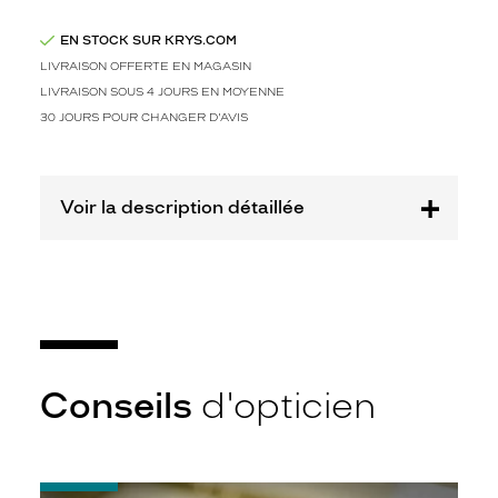
A
l
EN STOCK SUR KRYS.COM
t
e
LIVRAISON OFFERTE EN MAGASIN
r
LIVRAISON SOUS 4 JOURS EN MOYENNE
n
30 JOURS POUR CHANGER D'AVIS
a
n
c
e
Voir la description détaillée
i
n
c
a
r
n
e
n
Conseils
d'opticien
t
u
n
s
t
-