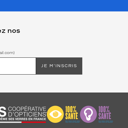
ez nos
il.com)
JE M'INSCRIS