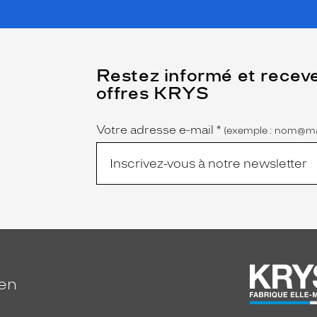
(Ce
Restez informé et recev
champ
offres KRYS
est
Name
obligatoire)
Votre adresse e-mail
*
(exemple : nom@ma
ien