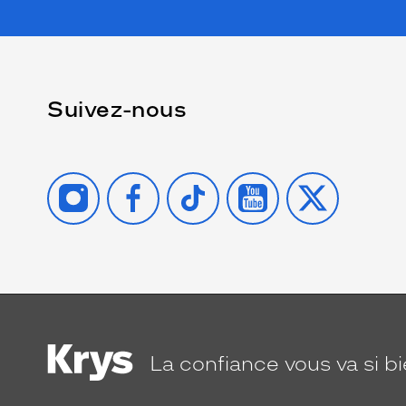
Suivez-nous
INSTAGRAM
FACEBOOK
TIKTOK
YOUTUBE
X
La confiance
vous va si b