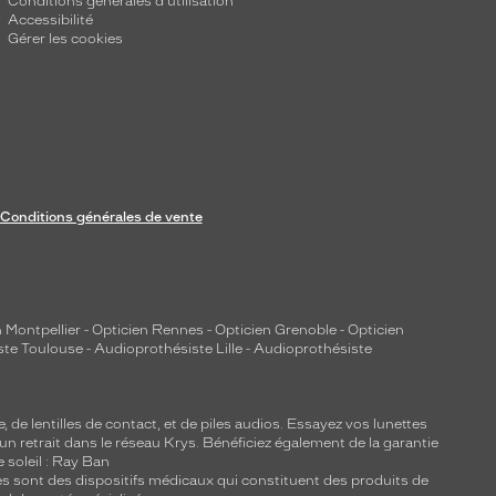
Conditions générales d'utilisation
Accessibilité
Gérer les cookies
Conditions générales de vente
 Montpellier
-
Opticien Rennes
-
Opticien Grenoble
-
Opticien
ste Toulouse
-
Audioprothésiste Lille
-
Audioprothésiste
e, de
lentilles de contact
, et de piles audios. Essayez vos lunettes
 un retrait dans le réseau Krys. Bénéficiez également de la garantie
e soleil : Ray Ban
lles sont des dispositifs médicaux qui constituent des produits de