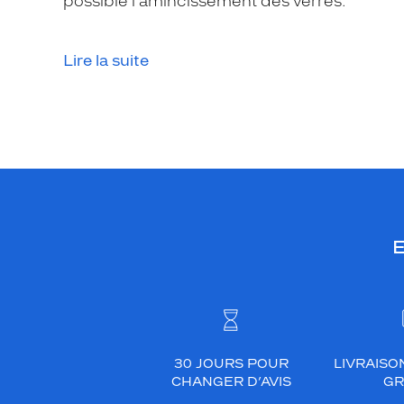
possible l’amincissement des verres.
Lire la suite
E
30 JOURS POUR
LIVRAISO
CHANGER D’AVIS
GR