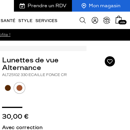
Prendre un RDV
Mon magasin
Mon
Afficher
SANTÉ
STYLE
SERVICES
vide
panie
la
recherche
fite !
Lunettes de vue
Ajouter
à
Alternance
ma
ALT25102 330 ECAILLE FONCE CR
liste
d’envies
30,00 €
ivant
Avec correction