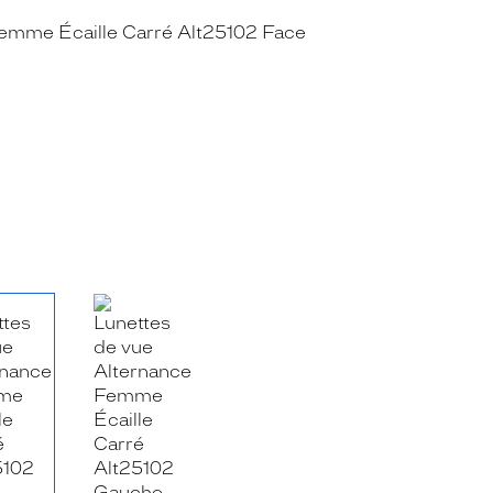
RE_FACEBOOK_TITLE
.SHARE_TWITTER_TITLE