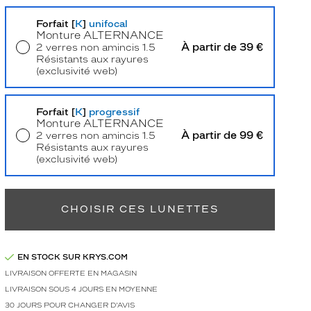
Forfait [
K
]
unifocal
Monture
ALTERNANCE
À partir de 39 €
2 verres non amincis 1.5
Résistants aux rayures
(exclusivité web)
Livraison à domicile
5,90 €
Retrait en magasin
Offert
Forfait [
K
]
progressif
Monture
ALTERNANCE
À partir de 99 €
2 verres non amincis 1.5
Résistants aux rayures
(exclusivité web)
Retrait en magasin
Offert
CHOISIR CES LUNETTES
EN STOCK SUR KRYS.COM
LIVRAISON OFFERTE EN MAGASIN
LIVRAISON SOUS 4 JOURS EN MOYENNE
30 JOURS POUR CHANGER D'AVIS