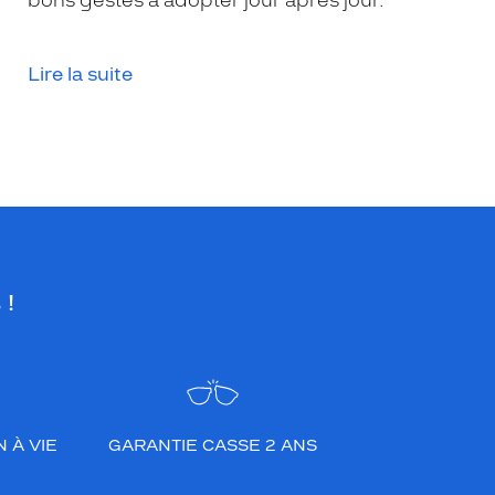
bons gestes à adopter jour après jour.
Lire la suite
 !
 À VIE
GARANTIE CASSE 2 ANS