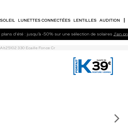
SOLEIL
LUNETTES CONNECTÉES
LENTILLES
AUDITION
plans d'été : jusqu’à -50% sur une sélection de solaires
J'en pro
Alt25102 330 Ecaille Fonce Cr
Su