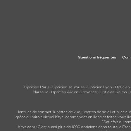
Questions fréquentes
Comm
Opticien Paris
-
Opticien Toulouse
-
Opticien Lyon
-
Opticien
Marseille
-
Opticien Aix-en-Provence
-
Opticien Reims
-
lentilles de contact
,
lunettes de vue
,
lunettes de soleil
et
piles au
grâce au miroir virtuel Krys, commandez en ligne et faites vous liv
"Satisfait ou r
Krys.com : C’est aussi plus de 1000 opticiens dans toute la Fra