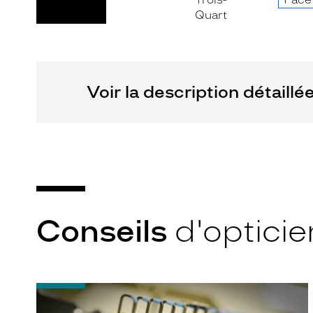
Non
Matière
Fournisseur
Plastique
Codir
Voir la description détaillé
Marque
Alternance
Conseils
d'opticie
-
Quel