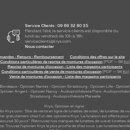
Service Clients : 09 69 32 80 35
Pendant l'été, le service clients est disponible du
lundi au vendredi de 10h à 18h.
serviceclients@krys.com
Nous contacter
andes - Retours - Remboursement
Conditions des offres sur le site
Conditions particulières de reprise de montures d’occasion
[PDF — 86
Ko
]
Reprise de montures d’occasion - Liste des magasins participants
Conditions particulières de vente de montures d’occasion
[PDF — 94
Ko
]
Vente de montures d’occasion - Liste des magasins participants
 Bordeaux
-
Opticien Nantes
-
Opticien Strasbourg
-
Opticien Lille
-
Opticien
Opticien Angers
-
Opticien Nancy
-
Audioprothésiste Paris
-
Audioprothési
Strasbourg
-
Audioprothésiste Marseille
Krys, Opticien en ligne :
dio
Krys.com : Site de vente en ligne de lunettes de soleil, de lunettes de vu
rer gratuitement chez l'un des opticiens Krys. La livraison est offerte pour
emboursé 30 jours". Retrouvez nos marques de lunettes de vue et
lunettes d
nce.
Trouvez l’opticien Krys le plus proche de chez vous
. Les lunettes/lenti