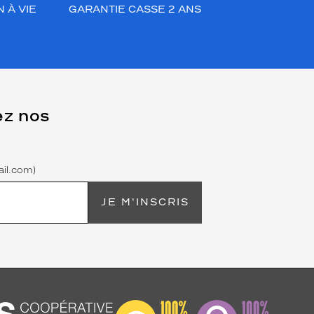
 À VIE
GARANTIE CASSE 2 ANS
ez nos
il.com)
JE M'INSCRIS