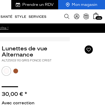
Prendre un RDV
Mon magasin
Mon
Afficher
SANTÉ
STYLE
SERVICES
vide
panie
la
recherche
fite !
Lunettes de vue
Ajouter
à
Alternance
ma
ALT25103 110 GRIS FONCE CRIST
liste
d’envies
30,00 €
*
ivant
Avec correction