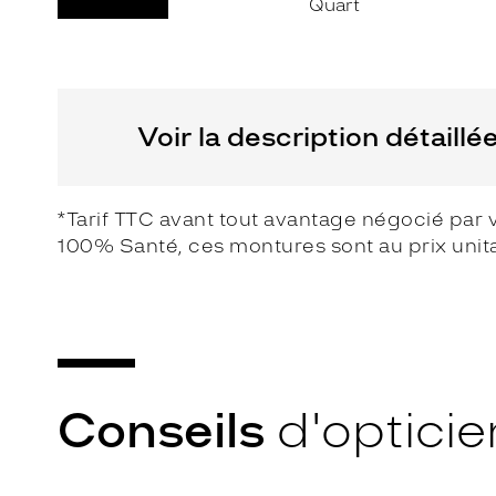
Non
Matière
Fournisseur
Plastique
Codir
Voir la description détaillé
Marque
Alternance
*Tarif TTC avant tout avantage négocié par 
100% Santé, ces montures sont au prix unit
Conseils
d'opticie