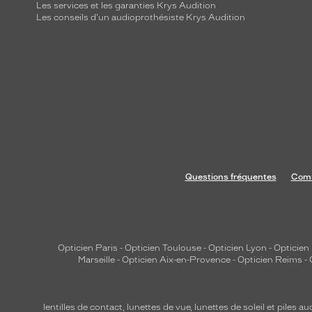
Les services et les garanties Krys Audition
Les conseils d'un audioprothésiste Krys Audition
Questions fréquentes
Comm
Opticien Paris
-
Opticien Toulouse
-
Opticien Lyon
-
Opticien
Marseille
-
Opticien Aix-en-Provence
-
Opticien Reims
-
lentilles de contact
,
lunettes de vue
,
lunettes de soleil
et
piles au