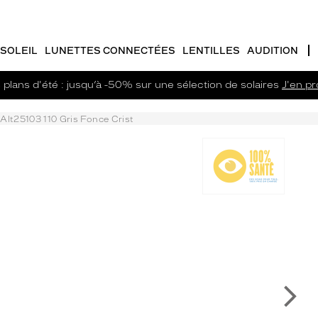
SOLEIL
LUNETTES CONNECTÉES
LENTILLES
AUDITION
plans d'été : jusqu’à -50% sur une sélection de solaires
J'en pro
Alt25103 110 Gris Fonce Crist
Su