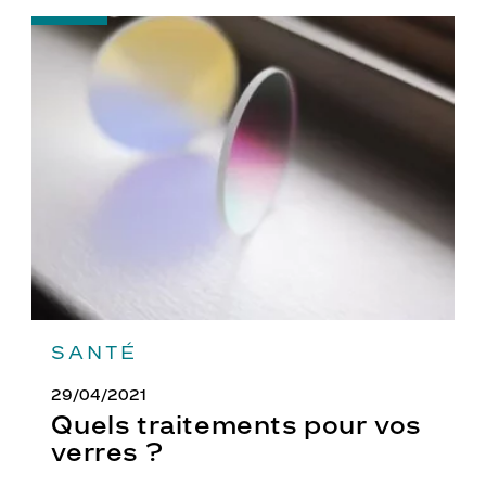
-
Quels
traitements
pour
vos
verres
?
SANTÉ
29/04/2021
Quels traitements pour vos
verres ?