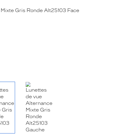
RE_FACEBOOK_TITLE
.SHARE_TWITTER_TITLE