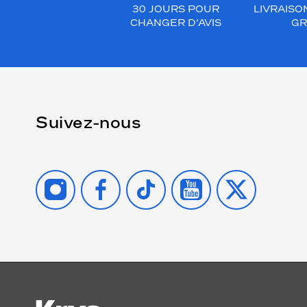
30 JOURS POUR
LIVRAISO
CHANGER D’AVIS
GR
Suivez-nous
INSTAGRAM
FACEBOOK
TIKTOK
YOUTUBE
X