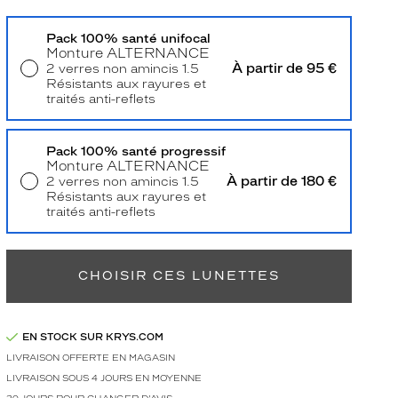
Pack 100% santé unifocal
Monture
ALTERNANCE
À partir de 95 €
2 verres non amincis 1.5
Résistants aux rayures et
traités anti-reflets
Livraison à domicile
5,90 €
Retrait en magasin
Offert
Pack 100% santé progressif
Monture
ALTERNANCE
À partir de 180 €
2 verres non amincis 1.5
Résistants aux rayures et
traités anti-reflets
Retrait en magasin
Offert
CHOISIR CES LUNETTES
EN STOCK SUR KRYS.COM
LIVRAISON OFFERTE EN MAGASIN
LIVRAISON SOUS 4 JOURS EN MOYENNE