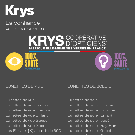
n
c
e
l
La confiance
u
vous va si bien
m
i
n
e
u
s
e
.
F
a
LUNETTES DE VUE
LUNETTES DE SOLEIL
b
r
Lunettes de vue
Lunettes de soleil
i
Lunettes de vue Femme
Lunettes de soleil Femme
q
Lunettes de vue Homme
Lunettes de soleil Homme
u
Lunettes de vue Enfant
Lunettes de soleil Enfant
é
Lunettes de vue Guess
Lunettes de soleil bébé
Lunettes de vue Gucci
Lunettes de soleil Ray-Ban
e
Les Forfaits [K] à partir de 39€ -
Lunettes de soleil Gucci
s