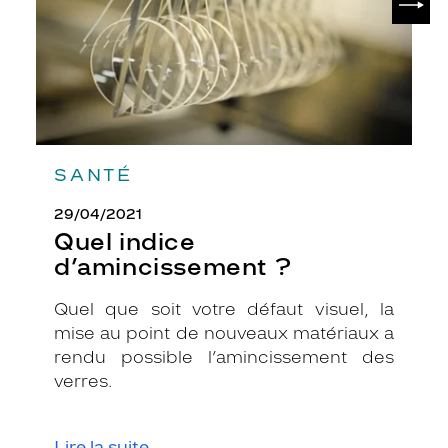
t
a
l
a
u
d
a
c
i
SANTÉ
e
u
29/04/2021
x
Quel indice
.
d’amincissement ?
C
e
Quel que soit votre défaut visuel, la
m
mise au point de nouveaux matériaux a
o
d
rendu possible l’amincissement des
è
verres.
l
e
c
Lire la suite