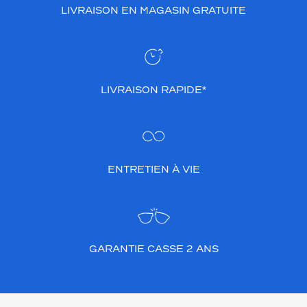
LIVRAISON EN MAGASIN GRATUITE
v
i
t
a
l
i
LIVRAISON RAPIDE*
t
é
e
t
d
e
ENTRETIEN À VIE
c
h
a
l
e
u
GARANTIE CASSE 2 ANS
r
a
u
v