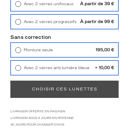
h
À partir de 39 €
Avec 2 verres unifocaux
e
Retrait en magasin
Offert
u
n
À partir de 99 €
Avec 2 verres progressifs
e
Retrait en magasin
Offert
f
Sans correction
o
r
m
195,00 €
Monture seule
e
Livraison à domicile
5,90 €
c
Retrait en magasin
Offert
a
+ 10,00 €
Avec 2 verres anti lumière bleue
r
Retrait en magasin
Offert
r
é
e
CHOISIR CES LUNETTES
a
f
f
LIVRAISON OFFERTE EN MAGASIN
i
r
LIVRAISON SOUS 4 JOURS EN MOYENNE
m
30 JOURS POUR CHANGER D'AVIS