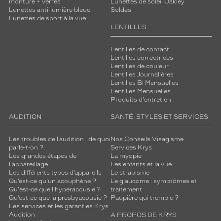
monture + verres
Lunettes de soleil Oakley
e
Lunettes anti-lumière bleue
Soldes
l
Lunettes de sport à la vue
o
LENTILLES
n
l
Lentilles de contact
e
Lentilles correctrices
s
Lentilles de couleur
Lentilles Journalières
s
Lentilles Bi Mensuelles
t
Lentilles Mensuelles
a
Produits d'entretien
n
d
AUDITION
SANTÉ, STYLES ET SERVICES
a
r
Les troubles de l’audition : de quoi
Nos Conseils Visagisme
d
parle-t-on ?
Services Krys
s
Les grandes étapes de
La myopie
d
l'appareillage
Les enfants et la vue
Les différents types d’appareils
Le strabisme
e
Qu’est-ce qu'un acouphène ?
Le glaucome : symptômes et
q
Qu'est-ce que l'hyperacousie ?
traitement
u
Qu’est-ce que la presbyacousie ?
Paupière qui tremble ?
a
Les services et les garanties Krys
l
Audition
A PROPOS DE KRYS