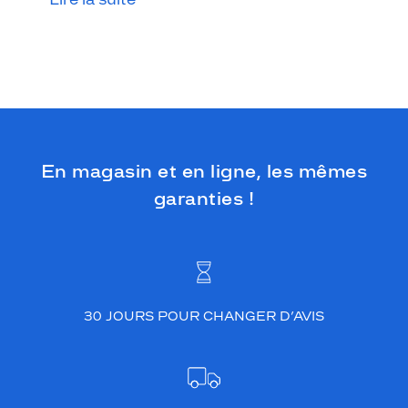
e
r
c
l
é
a
p
p
o
En magasin et en ligne, les mêmes
r
t
garanties !
e
u
n
e
t
o
u
30 JOURS POUR CHANGER D’AVIS
c
h
e
d
e