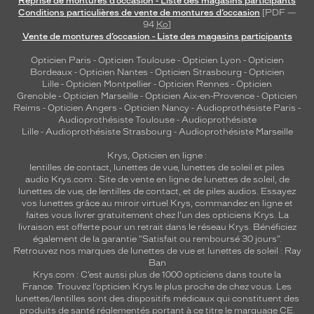
Reprise de montures d’occasion - Liste des magasins participants
e
Conditions particulières de vente de montures d’occasion
[PDF —
94
Ko
]
d
Vente de montures d’occasion - Liste des magasins participants
e
l
Opticien Paris
-
Opticien Toulouse
-
Opticien Lyon
-
Opticien
u
Bordeaux
-
Opticien Nantes
-
Opticien Strasbourg
-
Opticien
n
Lille
-
Opticien Montpellier
-
Opticien Rennes
-
Opticien
e
Grenoble
-
Opticien Marseille
-
Opticien Aix-en-Provence
-
Opticien
Reims
-
Opticien Angers
-
Opticien Nancy
-
Audioprothésiste Paris
-
t
Audioprothésiste Toulouse
-
Audioprothésiste
t
Lille
-
Audioprothésiste Strasbourg
-
Audioprothésiste Marseille
e
s
Krys, Opticien en ligne :
g
lentilles de contact
,
lunettes de vue
,
lunettes de soleil
et
piles
a
audio
Krys.com : Site de vente en ligne de lunettes de soleil, de
lunettes de vue, de
lentilles de contact
, et de piles audios. Essayez
r
vos lunettes grâce au miroir virtuel Krys, commandez en ligne et
a
faites vous livrer gratuitement chez l'un des opticiens Krys. La
n
livraison est offerte pour un retrait dans le réseau Krys. Bénéficiez
t
également de la garantie "Satisfait ou remboursé 30 jours".
i
Retrouvez nos marques de lunettes de vue et
lunettes de soleil : Ray
Ban
t
Krys.com : C’est aussi plus de 1000 opticiens dans toute la
u
France.
Trouvez l’opticien Krys le plus proche de chez vous
. Les
n
lunettes/lentilles sont des dispositifs médicaux qui constituent des
e
produits de santé réglementés portant à ce titre le marquage CE.