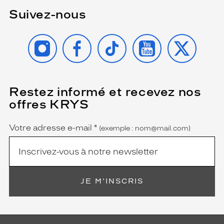
i
Suivez-nous
s
a
g
INSTAGRAM
FACEBOOK
TIKTOK
YOUTUBE
X
e
g
r
â
c
Restez informé et recevez nos
(Ce
e
champ
offres KRYS
est
Name
à
obligatoire)
s
a
Votre adresse e-mail
*
(exemple : nom@mail.com)
t
r
a
n
s
JE M'INSCRIS
p
a
r
e