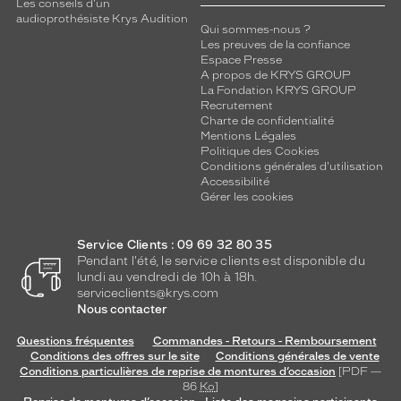
i
Les conseils d'un
audioprothésiste Krys Audition
t
Qui sommes-nous ?
é
Les preuves de la confiance
d
Espace Presse
e
A propos de KRYS GROUP
La Fondation KRYS GROUP
l
Recrutement
a
Charte de confidentialité
m
Mentions Légales
a
Politique des Cookies
r
Conditions générales d'utilisation
Accessibilité
q
Gérer les cookies
u
e
,
Service Clients : 09 69 32 80 35
c
Pendant l'été, le service clients est disponible du
e
lundi au vendredi de 10h à 18h.
t
serviceclients@krys.com
t
Nous contacter
e
Questions fréquentes
Commandes - Retours - Remboursement
p
Conditions des offres sur le site
Conditions générales de vente
a
Conditions particulières de reprise de montures d’occasion
[PDF —
i
86
Ko
]
r