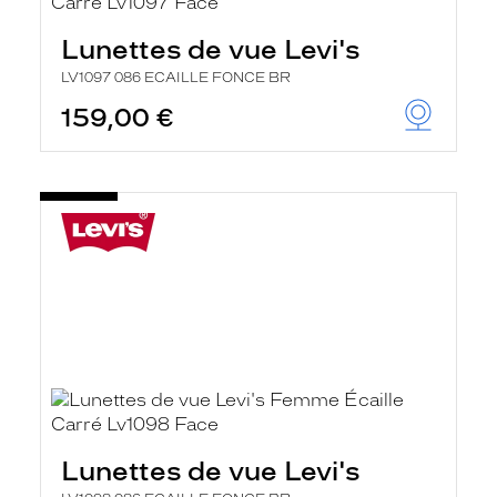
e
l
Lunettes de vue Levi's
a
n
LV1097 086 ECAILLE FONCE BR
c
e
159,00 €
a
u
t
o
m
a
t
i
q
u
e
m
e
n
t
l
a
r
e
Lunettes de vue Levi's
c