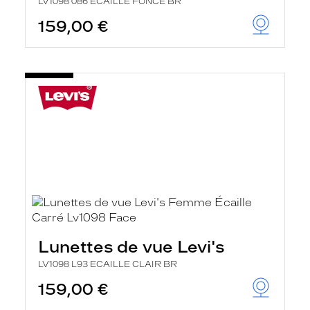
LV1098 086 ECAILLE FONCE BR
h
e
159,00 €
r
c
h
e
e
t
r
e
c
h
a
r
g
e
l
a
p
a
g
Lunettes de vue Levi's
e
LV1098 L93 ECAILLE CLAIR BR
159,00 €