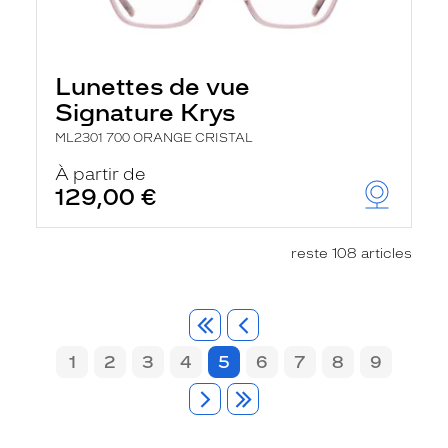
Lunettes de vue
Signature Krys
ML2301 700 ORANGE CRISTAL
À partir de
129,00 €
reste 108 articles
1
2
3
4
5
6
7
8
9